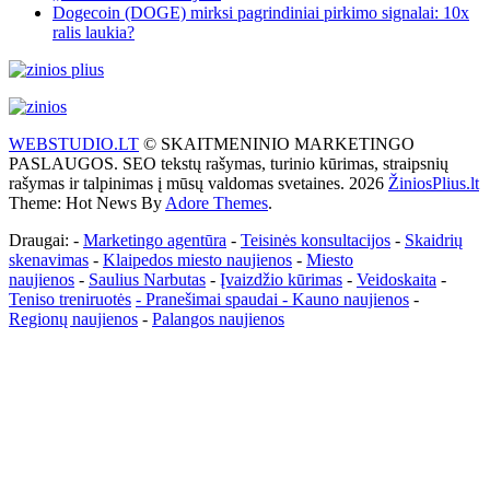
Dogecoin (DOGE) mirksi pagrindiniai pirkimo signalai: 10x
ralis laukia?
WEBSTUDIO.LT
© SKAITMENINIO MARKETINGO
PASLAUGOS. SEO tekstų rašymas, turinio kūrimas, straipsnių
rašymas ir talpinimas į mūsų valdomas svetaines. 2026
ŽiniosPlius.lt
Theme: Hot News By
Adore Themes
.
Draugai: -
Marketingo agentūra
-
Teisinės konsultacijos
-
Skaidrių
skenavimas
-
Klaipedos miesto naujienos
-
Miesto
naujienos
-
Saulius Narbutas
-
Įvaizdžio kūrimas
-
Veidoskaita
-
Teniso treniruotės
- Pranešimai spaudai -
Kauno naujienos
-
Regionų naujienos
-
Palangos naujienos