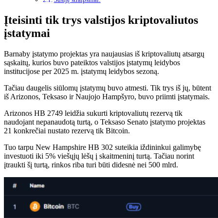
Įteisinti tik trys valstijos kriptovaliutos
įstatymai
Barnaby įstatymo projektas yra naujausias iš kriptovaliutų atsargų
sąskaitų, kurios buvo pateiktos valstijos įstatymų leidybos
institucijose per 2025 m. įstatymų leidybos sezoną.
Tačiau daugelis siūlomų įstatymų buvo atmesti. Tik trys iš jų, būtent
iš Arizonos, Teksaso ir Naujojo Hampšyro, buvo priimti įstatymais.
Arizonos HB 2749 leidžia sukurti kriptovaliutų rezervą tik
naudojant nepanaudotą turtą, o Teksaso Senato įstatymo projektas
21 konkrečiai nustato rezervą tik Bitcoin.
Tuo tarpu New Hampshire HB 302 suteikia iždininkui galimybę
investuoti iki 5% viešųjų lėšų į skaitmeninį turtą. Tačiau norint
įtraukti šį turtą, rinkos riba turi būti didesnė nei 500 mlrd.