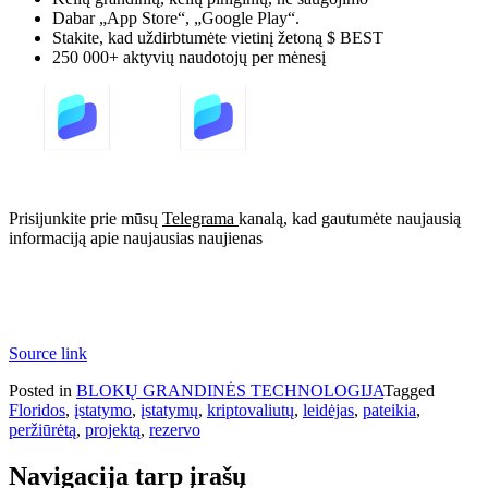
Dabar „App Store“, „Google Play“.
Stakite, kad uždirbtumėte vietinį žetoną $ BEST
250 000+ aktyvių naudotojų per mėnesį
Prisijunkite prie mūsų
Telegrama
kanalą, kad gautumėte naujausią
informaciją apie naujausias naujienas
Source link
Posted in
BLOKŲ GRANDINĖS TECHNOLOGIJA
Tagged
Floridos
,
įstatymo
,
įstatymų
,
kriptovaliutų
,
leidėjas
,
pateikia
,
peržiūrėtą
,
projektą
,
rezervo
Navigacija tarp įrašų