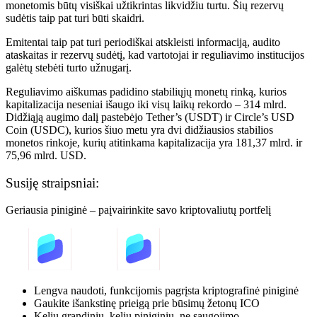
monetomis būtų visiškai užtikrintas likvidžiu turtu. Šių rezervų
sudėtis taip pat turi būti skaidri.
Emitentai taip pat turi periodiškai atskleisti informaciją, audito
ataskaitas ir rezervų sudėtį, kad vartotojai ir reguliavimo institucijos
galėtų stebėti turto užnugarį.
Reguliavimo aiškumas padidino stabiliųjų monetų rinką, kurios
kapitalizacija neseniai išaugo iki visų laikų rekordo – 314 mlrd.
Didžiąją augimo dalį pastebėjo Tether’s (USDT) ir Circle’s USD
Coin (USDC), kurios šiuo metu yra dvi didžiausios stabilios
monetos rinkoje, kurių atitinkama kapitalizacija yra 181,37 mlrd. ir
75,96 mlrd. USD.
Susiję straipsniai:
Geriausia piniginė – paįvairinkite savo kriptovaliutų portfelį
Lengva naudoti, funkcijomis pagrįsta kriptografinė piniginė
Gaukite išankstinę prieigą prie būsimų žetonų ICO
Kelių grandinių, kelių piniginių, ne saugojimo