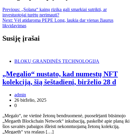
Previous:
„Solana“ kainų rizika gali smarkiai sutrikti, ar
investuotojai turėtų nerimauti?
Next:
Vėl atidaroma PEPE Long, laukia dar vienas žiaurus
likvidavimas
Susiję įrašai
BLOKŲ GRANDINĖS TECHNOLOGIJA
„Megalio“ nustato, kad numestų NFT
kolekciją, šią šeštadienį, birželio 28 d
admin
26 birželio, 2025
0
„Megalo“, ne vietinė žetonų bendruomenė, puoselėjanti būsimojo
„Megaeth Blockchain Network“ inkubaciją, paskelbė apie planą iki
šios savaitės pabaigos išleisti nekonntuojamą žetonų kolekciją.
„Megaeth“ yra realaus […]