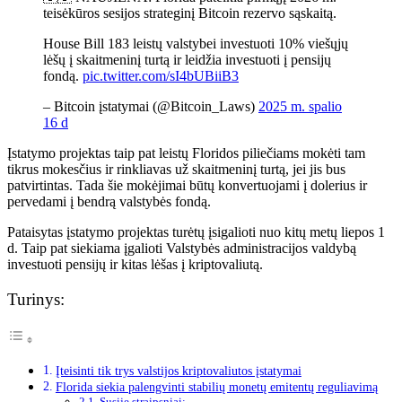
teisėkūros sesijos strateginį Bitcoin rezervo sąskaitą.
House Bill 183 leistų valstybei investuoti 10% viešųjų
lėšų į skaitmeninį turtą ir leidžia investuoti į pensijų
fondą.
pic.twitter.com/sI4bUBiiB3
– Bitcoin įstatymai (@Bitcoin_Laws)
2025 m. spalio
16 d
Įstatymo projektas taip pat leistų Floridos piliečiams mokėti tam
tikrus mokesčius ir rinkliavas už skaitmeninį turtą, jei jis bus
patvirtintas. Tada šie mokėjimai būtų konvertuojami į dolerius ir
pervedami į bendrą valstybės fondą.
Pataisytas įstatymo projektas turėtų įsigalioti nuo kitų metų liepos 1
d. Taip pat siekiama įgalioti Valstybės administracijos valdybą
investuoti pensijų ir kitas lėšas į kriptovaliutą.
Turinys:
Įteisinti tik trys valstijos kriptovaliutos įstatymai
Florida siekia palengvinti stabilių monetų emitentų reguliavimą
Susiję straipsniai: