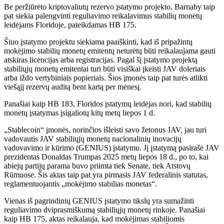
Be peržiūrėto kriptovaliutų rezervo įstatymo projekto, Barnaby taip
pat siekia palengvinti reguliavimo reikalavimus stabilių monetų
leidėjams Floridoje, pateikdamas HB 175.
Šiuo įstatymo projektu siekiama paaiškinti, kad iš pripažintų
mokėjimo stabilių monetų emitentų neturėtų būti reikalaujama gauti
atskiras licencijas arba registracijas. Pagal šį įstatymo projektą
stabiliųjų monetų emitentai turi būti visiškai įkeisti JAV doleriais
arba iždo vertybiniais popieriais. Šios įmonės taip pat turės atlikti
viešąjį rezervų auditą bent kartą per mėnesį.
Panašiai kaip HB 183, Floridos įstatymų leidėjas nori, kad stabilių
monetų įstatymas įsigaliotų kitų metų liepos 1 d.
„Stablecoin“ įmonės, norinčios išleisti savo žetonus JAV, jau turi
vadovautis JAV stabiliųjų monetų nacionalinių inovacijų
vadovavimo ir kūrimo (GENIUS) įstatymu. Jį įstatymą pasirašė JAV
prezidentas Donaldas Trumpas 2025 metų liepos 18 d., po to, kai
abiejų partijų parama buvo priimta tiek Senate, tiek Atstovų
Rūmuose. Šis aktas taip pat yra pirmasis JAV federalinis statutas,
reglamentuojantis „mokėjimo stabilias monetas“.
Vienas iš pagrindinių GENIUS įstatymo tikslų yra sumažinti
reguliavimo dviprasmiškumą stabiliųjų monetų rinkoje. Panašiai
kaip HB 175, aktas reikalauja, kad mokėjimas stabiliomis