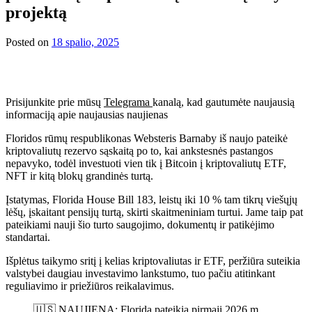
projektą
Posted on
18 spalio, 2025
Prisijunkite prie mūsų
Telegrama
kanalą, kad gautumėte naujausią
informaciją apie naujausias naujienas
Floridos rūmų respublikonas Websteris Barnaby iš naujo pateikė
kriptovaliutų rezervo sąskaitą po to, kai ankstesnės pastangos
nepavyko, todėl investuoti vien tik į Bitcoin į kriptovaliutų ETF,
NFT ir kitą blokų grandinės turtą.
Įstatymas, Florida House Bill 183, leistų iki 10 % tam tikrų viešųjų
lėšų, įskaitant pensijų turtą, skirti skaitmeniniam turtui. Jame taip pat
pateikiami nauji šio turto saugojimo, dokumentų ir patikėjimo
standartai.
Išplėtus taikymo sritį į kelias kriptovaliutas ir ETF, peržiūra suteikia
valstybei daugiau investavimo lankstumo, tuo pačiu atitinkant
reguliavimo ir priežiūros reikalavimus.
🇺🇸 NAUJIENA: Florida pateikia pirmąjį 2026 m.