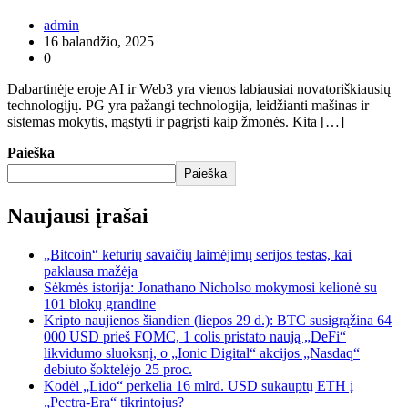
admin
16 balandžio, 2025
0
Dabartinėje eroje AI ir Web3 yra vienos labiausiai novatoriškiausių
technologijų. PG yra pažangi technologija, leidžianti mašinas ir
sistemas mokytis, mąstyti ir pagrįsti kaip žmonės. Kita […]
Paieška
Paieška
Naujausi įrašai
„Bitcoin“ keturių savaičių laimėjimų serijos testas, kai
paklausa mažėja
Sėkmės istorija: Jonathano Nicholso mokymosi kelionė su
101 blokų grandine
Kripto naujienos šiandien (liepos 29 d.): BTC susigrąžina 64
000 USD prieš FOMC, 1 colis pristato naują „DeFi“
likvidumo sluoksnį, o „Ionic Digital“ akcijos „Nasdaq“
debiuto šoktelėjo 25 proc.
Kodėl „Lido“ perkelia 16 mlrd. USD sukauptų ETH į
„Pectra-Era“ tikrintojus?