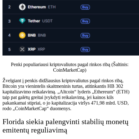
Penki populiariausi kriptovaliutos pagal rinkos ribą (Šaltinis:
CoinMarketCap
)
Žvelgiant į penkis didžiausius kriptovaliutus pagal rinkos ribą,
Bitcoin yra vienintelis skaitmeninis turtas, atitinkantis HB 302
kapitalizavimo reikalavimą. „Altcoin“ lyderis „Ethereum“ (ETH)
taip pat galėtų greitai įvykdyti reikalavimą, jei kainos kils
pakankamai stipriai, o jo kapitalizacija viršys 471,98 mlrd. USD,
rodo „CoinMarketCap“ duomenys.
Florida siekia palengvinti stabilių monetų
emitentų reguliavimą