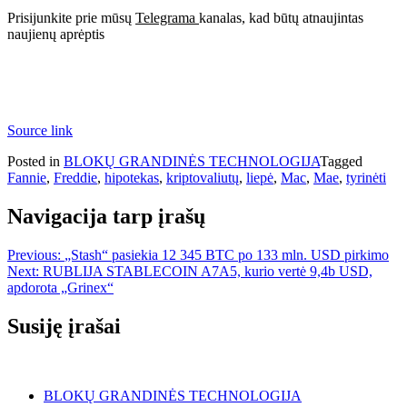
Prisijunkite prie mūsų
Telegrama
kanalas, kad būtų atnaujintas
naujienų aprėptis
Source link
Posted in
BLOKŲ GRANDINĖS TECHNOLOGIJA
Tagged
Fannie
,
Freddie
,
hipotekas
,
kriptovaliutų
,
liepė
,
Mac
,
Mae
,
tyrinėti
Navigacija tarp įrašų
Previous:
„Stash“ pasiekia 12 345 BTC po 133 mln. USD pirkimo
Next:
RUBLIJA STABLECOIN A7A5, kurio vertė 9,4b USD,
apdorota „Grinex“
Susiję įrašai
BLOKŲ GRANDINĖS TECHNOLOGIJA