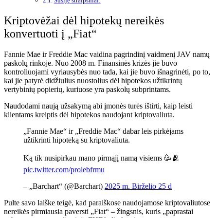
Susiję straipsniai:
Kriptovėžai dėl hipotekų nereikės
konvertuoti į „Fiat“
Fannie Mae ir Freddie Mac vaidina pagrindinį vaidmenį JAV namų
paskolų rinkoje. Nuo 2008 m. Finansinės krizės jie buvo
kontroliuojami vyriausybės nuo tada, kai jie buvo išnagrinėti, po to,
kai jie patyrė didžiulius nuostolius dėl hipotekos užtikrintų
vertybinių popierių, kuriuose yra paskolų subprintams.
Naudodami naują užsakymą abi įmonės turės ištirti, kaip leisti
klientams kreiptis dėl hipotekos naudojant
kriptovaliuta
.
„Fannie Mae“ ir „Freddie Mac“ dabar leis pirkėjams
užtikrinti hipoteką su kriptovaliuta.
Ką tik nusipirkau mano pirmąjį namą visiems 🥳🫂
pic.twitter.com/prolebfrmu
– „Barchart“ (@Barchart)
2025 m. Birželio 25 d
Pulte savo laiške teigė, kad paraiškose naudojamose kriptovaliutose
nereikės pirmiausia paversti „Fiat“ – žingsnis, kuris „paprastai