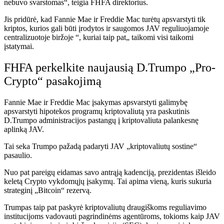
nebuvo svarstomas“, teigia FHFA direktorius.
Jis pridūrė, kad Fannie Mae ir Freddie Mac turėtų apsvarstyti tik
kriptos, kurios gali būti įrodytos ir saugomos JAV reguliuojamoje
centralizuotoje biržoje “, kuriai taip pat„ taikomi visi taikomi
įstatymai.
FHFA perkelkite naujausią D.Trumpo „Pro-
Crypto“ pasakojimą
Fannie Mae ir Freddie Mac įsakymas apsvarstyti galimybę
apsvarstyti hipotekos programų kriptovaliutą yra paskutinis
D.Trumpo administracijos pastangų į kriptovaliuta palankesnę
aplinką JAV.
Tai seka Trumpo pažadą padaryti JAV „kriptovaliutų sostine“
pasaulio.
Nuo pat pareigų eidamas savo antrąją kadenciją, prezidentas išleido
keletą Crypto vykdomųjų įsakymų. Tai apima vieną, kuris sukuria
strateginį „Bitcoin“ rezervą.
Trumpas taip pat paskyrė kriptovaliutų draugiškoms reguliavimo
institucijoms vadovauti pagrindinėms agentūroms, tokioms kaip JAV