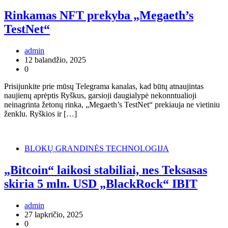
Rinkamas NFT prekyba „Megaeth’s
TestNet“
admin
12 balandžio, 2025
0
Prisijunkite prie mūsų Telegrama kanalas, kad būtų atnaujintas
naujienų aprėptis Ryškus, garsioji daugialypė nekonntualioji
neinagrinta žetonų rinka, „Megaeth’s TestNet“ prekiauja ne vietiniu
ženklu. Ryškios ir […]
BLOKŲ GRANDINĖS TECHNOLOGIJA
„Bitcoin“ laikosi stabiliai, nes Teksasas
skiria 5 mln. USD „BlackRock“ IBIT
admin
27 lapkričio, 2025
0