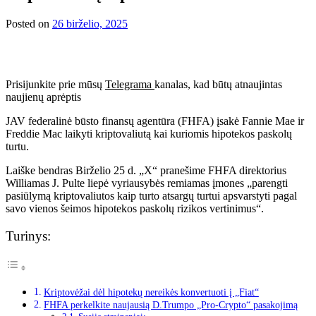
Posted on
26 birželio, 2025
Prisijunkite prie mūsų
Telegrama
kanalas, kad būtų atnaujintas
naujienų aprėptis
JAV federalinė būsto finansų agentūra (FHFA) įsakė Fannie Mae ir
Freddie Mac laikyti kriptovaliutą kai kuriomis hipotekos paskolų
turtu.
Laiške
bendras
Birželio 25 d. „X“ pranešime FHFA direktorius
Williamas J. Pulte liepė vyriausybės remiamas įmones „parengti
pasiūlymą kriptovaliutos kaip turto atsargų turtui apsvarstyti pagal
savo vienos šeimos hipotekos paskolų rizikos vertinimus“.
Turinys:
Kriptovėžai dėl hipotekų nereikės konvertuoti į „Fiat“
FHFA perkelkite naujausią D.Trumpo „Pro-Crypto“ pasakojimą