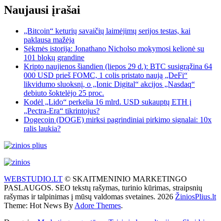
Naujausi įrašai
„Bitcoin“ keturių savaičių laimėjimų serijos testas, kai
paklausa mažėja
Sėkmės istorija: Jonathano Nicholso mokymosi kelionė su
101 blokų grandine
Kripto naujienos šiandien (liepos 29 d.): BTC susigrąžina 64
000 USD prieš FOMC, 1 colis pristato naują „DeFi“
likvidumo sluoksnį, o „Ionic Digital“ akcijos „Nasdaq“
debiuto šoktelėjo 25 proc.
Kodėl „Lido“ perkelia 16 mlrd. USD sukauptų ETH į
„Pectra-Era“ tikrintojus?
Dogecoin (DOGE) mirksi pagrindiniai pirkimo signalai: 10x
ralis laukia?
WEBSTUDIO.LT
© SKAITMENINIO MARKETINGO
PASLAUGOS. SEO tekstų rašymas, turinio kūrimas, straipsnių
rašymas ir talpinimas į mūsų valdomas svetaines. 2026
ŽiniosPlius.lt
Theme: Hot News By
Adore Themes
.