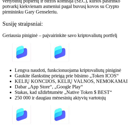
vertybinių popierių ir biržos komisija (SEC), kurios pasirinko
potvarkį kiekvienam asmeniui pagal buvusį kovos su Crypto
pirmininku Gary Genseleriu.
Susiję straipsniai:
Geriausia piniginė – paįvairinkite savo kriptovaliutų portfelį
Lengva naudoti, funkcionuojama kriptovaliutų piniginė
Gaukite išankstinę prieigą prie būsimo „Token ICOS“
KELIŲ KONCIJOS, KELIŲ VALNOS, NEMOKAMAI
Dabar „App Store“, „Google Play“
Stakas, kad uždirbtumėte „Native Token $ BEST“
250 000 ir daugiau mėnesinių aktyvių vartotojų