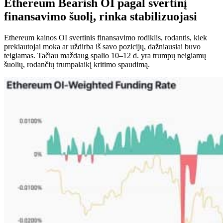
Ethereum Bearish OI pagal svertinį
finansavimo šuolį, rinka stabilizuojasi
Ethereum kainos OI svertinis finansavimo rodiklis, rodantis, kiek
prekiautojai moka ar uždirba iš savo pozicijų, dažniausiai buvo
teigiamas. Tačiau maždaug spalio 10–12 d. yra trumpų neigiamų
šuolių, rodančių trumpalaikį kritimo spaudimą.