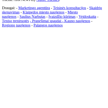
Draugai: -
Marketingo agentūra
-
Teisinės konsultacijos
-
Skaidrių
skenavimas
-
Klaipedos miesto naujienos
-
Miesto
naujienos
-
Saulius Narbutas
-
Įvaizdžio kūrimas
-
Veidoskaita
-
Teniso treniruotės
- Pranešimai spaudai -
Kauno naujienos
-
Regionų naujienos
-
Palangos naujienos