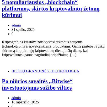
5 populiariausios „blockchain“
platformos, skirtos kriptovaliutų žetonų
kūrimui
admin
31 spalio, 2025
0
Kriptografijos kraštovaizdis vystėsi atsiradus naujoms
technologijoms ir novatoriškiems produktams. Galite pastebėti ryškų
skirtumą tarp pirmųjų kriptovaliutų dienų ir šių dienų, kai
kriptovaliutos įgauna pagrindinį pripažinimą. […]
BLOKŲ GRANDINĖS TECHNOLOGIJA
Po niūrios savaitės „Bitwise“
investuotojams sužibo vilties
admin
16 lapkričio, 2025
0