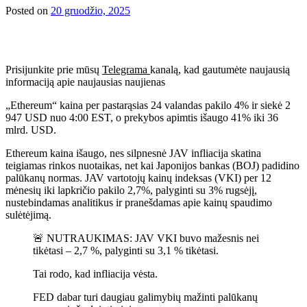
Posted on
20 gruodžio, 2025
Prisijunkite prie mūsų
Telegrama
kanalą, kad gautumėte naujausią
informaciją apie naujausias naujienas
„Ethereum“ kaina per pastarąsias 24 valandas pakilo 4% ir siekė 2
947 USD nuo 4:00 EST, o prekybos apimtis išaugo 41% iki 36
mlrd. USD.
Ethereum kaina išaugo, nes silpnesnė JAV infliacija skatina
teigiamas rinkos nuotaikas, net kai Japonijos bankas (BOJ) padidino
palūkanų normas. JAV vartotojų kainų indeksas (VKI) per 12
mėnesių iki lapkričio pakilo 2,7%, palyginti su 3% rugsėjį,
nustebindamas analitikus ir pranešdamas apie kainų spaudimo
sulėtėjimą.
🚨 NUTRAUKIMAS: JAV VKI buvo mažesnis nei
tikėtasi – 2,7 %, palyginti su 3,1 % tikėtasi.
Tai rodo, kad infliacija vėsta.
FED dabar turi daugiau galimybių mažinti palūkanų