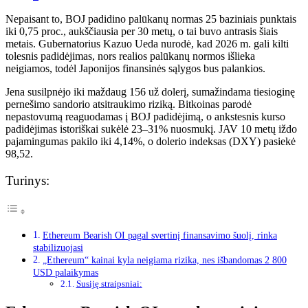
Nepaisant to, BOJ padidino palūkanų normas 25 baziniais punktais
iki 0,75 proc., aukščiausia per 30 metų, o tai buvo antrasis šiais
metais. Gubernatorius Kazuo Ueda nurodė, kad 2026 m. gali kilti
tolesnis padidėjimas, nors realios palūkanų normos išlieka
neigiamos, todėl Japonijos finansinės sąlygos bus palankios.
Jena susilpnėjo iki maždaug 156 už dolerį, sumažindama tiesioginę
pernešimo sandorio atsitraukimo riziką. Bitkoinas parodė
nepastovumą reaguodamas į BOJ padidėjimą, o ankstesnis kurso
padidėjimas istoriškai sukėlė 23–31% nuosmukį. JAV 10 metų iždo
pajamingumas pakilo iki 4,14%, o dolerio indeksas (DXY) pasiekė
98,52.
Turinys:
Ethereum Bearish OI pagal svertinį finansavimo šuolį, rinka
stabilizuojasi
„Ethereum“ kainai kyla neigiama rizika, nes išbandomas 2 800
USD palaikymas
Susiję straipsniai: