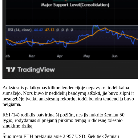
Ankstesnis palaikymas kilimo tendencijoje nepavyko, todėl kaina
sumažėjo. Nors buvo ir nedidelių bandymų atšokti, jie buvo silpni ir
nesugebėjo įveikti ankstesnių rekordų, todėl bendra tendencija buvo
neigiama.
RSI (14) rodiklis patvirtina šį požiūrį, nes jis nukrito žemiau 50
lygio, rodydamas silpnėjantį pirkimo tempą ir didesnę tolesnio
smukimo riziką.
Šiuo metu ETH prekiauja apie 2 957 USD, šiek tiek žemiau