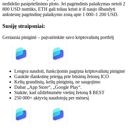
nedidelio pasipriešinimo ploto. Jei pagrindinis palaikymas netoli 2
800 USD nutrūks, ETH gali toliau kristi ir iš naujo išbandyti
ankstesnę pagrindinę palaikymo zoną apie 1 000–1 200 USD.
Susiję straipsniai:
Geriausia piniginė – paįvairinkite savo kriptovaliutų portfelį
Lengva naudoti, funkcijomis pagrįsta kriptovaliutų piniginė
Gaukite išankstinę prieigą prie būsimų žetonų ICO
Kelių grandinių, kelių piniginių, ne saugojimo
Dabar „App Store“, „Google Play“.
Stakite, kad uždirbtumėte vietinį žetoną $ BEST
250 000+ aktyvių naudotojų per mėnesį