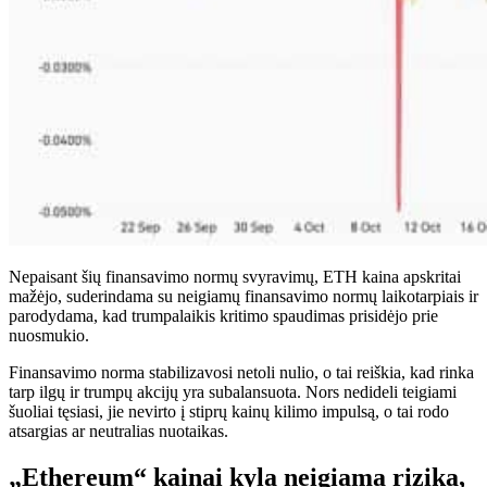
Nepaisant šių finansavimo normų svyravimų, ETH kaina apskritai
mažėjo, suderindama su neigiamų finansavimo normų laikotarpiais ir
parodydama, kad trumpalaikis kritimo spaudimas prisidėjo prie
nuosmukio.
Finansavimo norma stabilizavosi netoli nulio, o tai reiškia, kad rinka
tarp ilgų ir trumpų akcijų yra subalansuota. Nors nedideli teigiami
šuoliai tęsiasi, jie nevirto į stiprų kainų kilimo impulsą, o tai rodo
atsargias ar neutralias nuotaikas.
„Ethereum“ kainai kyla neigiama rizika,