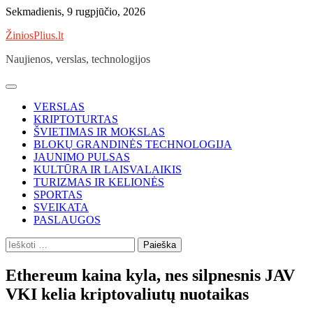
Skip
Sekmadienis, 9 rugpjūčio, 2026
to
ŽiniosPlius.lt
content
Naujienos, verslas, technologijos
VERSLAS
KRIPTOTURTAS
ŠVIETIMAS IR MOKSLAS
BLOKŲ GRANDINĖS TECHNOLOGIJA
JAUNIMO PULSAS
KULTŪRA IR LAISVALAIKIS
TURIZMAS IR KELIONĖS
SPORTAS
SVEIKATA
PASLAUGOS
Ieškoti:
Ethereum kaina kyla, nes silpnesnis JAV
VKI kelia kriptovaliutų nuotaikas