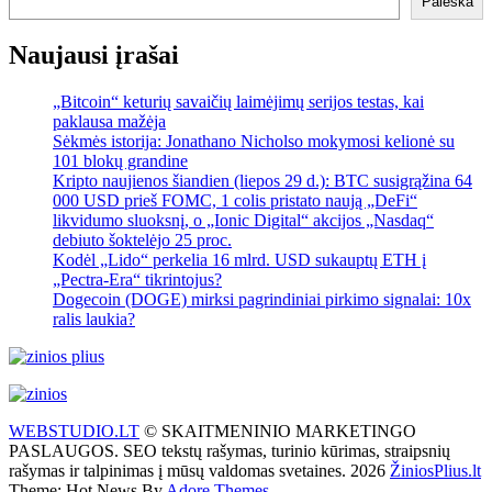
Paieška
Naujausi įrašai
„Bitcoin“ keturių savaičių laimėjimų serijos testas, kai
paklausa mažėja
Sėkmės istorija: Jonathano Nicholso mokymosi kelionė su
101 blokų grandine
Kripto naujienos šiandien (liepos 29 d.): BTC susigrąžina 64
000 USD prieš FOMC, 1 colis pristato naują „DeFi“
likvidumo sluoksnį, o „Ionic Digital“ akcijos „Nasdaq“
debiuto šoktelėjo 25 proc.
Kodėl „Lido“ perkelia 16 mlrd. USD sukauptų ETH į
„Pectra-Era“ tikrintojus?
Dogecoin (DOGE) mirksi pagrindiniai pirkimo signalai: 10x
ralis laukia?
WEBSTUDIO.LT
© SKAITMENINIO MARKETINGO
PASLAUGOS. SEO tekstų rašymas, turinio kūrimas, straipsnių
rašymas ir talpinimas į mūsų valdomas svetaines. 2026
ŽiniosPlius.lt
Theme: Hot News By
Adore Themes
.