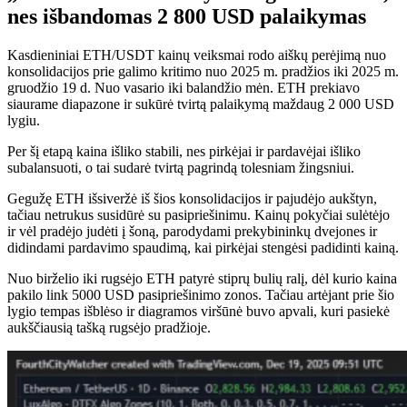
nes išbandomas 2 800 USD palaikymas
Kasdieniniai ETH/USDT kainų veiksmai rodo aiškų perėjimą nuo
konsolidacijos prie galimo kritimo nuo 2025 m. pradžios iki 2025 m.
gruodžio 19 d. Nuo vasario iki balandžio mėn. ETH prekiavo
siaurame diapazone ir sukūrė tvirtą palaikymą maždaug 2 000 USD
lygiu.
Per šį etapą kaina išliko stabili, nes pirkėjai ir pardavėjai išliko
subalansuoti, o tai sudarė tvirtą pagrindą tolesniam žingsniui.
Gegužę ETH išsiveržė iš šios konsolidacijos ir pajudėjo aukštyn,
tačiau netrukus susidūrė su pasipriešinimu. Kainų pokyčiai sulėtėjo
ir vėl pradėjo judėti į šoną, parodydami prekybininkų dvejones ir
didindami pardavimo spaudimą, kai pirkėjai stengėsi padidinti kainą.
Nuo birželio iki rugsėjo ETH patyrė stiprų bulių ralį, dėl kurio kaina
pakilo link 5000 USD pasipriešinimo zonos. Tačiau artėjant prie šio
lygio tempas išblėso ir diagramos viršūnė buvo apvali, kuri pasiekė
aukščiausią tašką rugsėjo pradžioje.