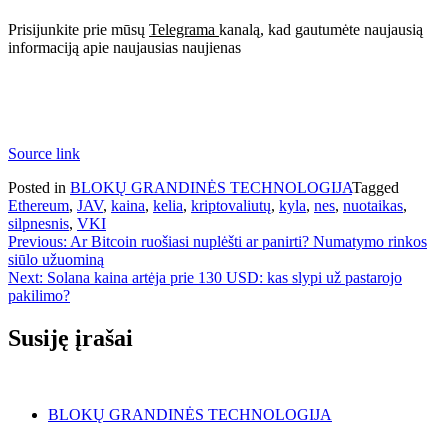
Prisijunkite prie mūsų
Telegrama
kanalą, kad gautumėte naujausią
informaciją apie naujausias naujienas
Source link
Posted in
BLOKŲ GRANDINĖS TECHNOLOGIJA
Tagged
Ethereum
,
JAV
,
kaina
,
kelia
,
kriptovaliutų
,
kyla
,
nes
,
nuotaikas
,
silpnesnis
,
VKI
Navigacija
Previous:
Ar Bitcoin ruošiasi nuplėšti ar panirti? Numatymo rinkos
siūlo užuominą
tarp
Next:
Solana kaina artėja prie 130 USD: kas slypi už pastarojo
įrašų
pakilimo?
Susiję įrašai
BLOKŲ GRANDINĖS TECHNOLOGIJA