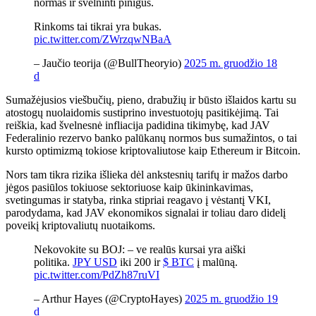
normas ir švelninti pinigus.
Rinkoms tai tikrai yra bukas.
pic.twitter.com/ZWrzqwNBaA
– Jaučio teorija (@BullTheoryio)
2025 m. gruodžio 18
d
Sumažėjusios viešbučių, pieno, drabužių ir būsto išlaidos kartu su
atostogų nuolaidomis sustiprino investuotojų pasitikėjimą. Tai
reiškia, kad švelnesnė infliacija padidina tikimybę, kad JAV
Federalinio rezervo banko palūkanų normos bus sumažintos, o tai
kursto optimizmą tokiose kriptovaliutose kaip Ethereum ir Bitcoin.
Nors tam tikra rizika išlieka dėl ankstesnių tarifų ir mažos darbo
jėgos pasiūlos tokiuose sektoriuose kaip ūkininkavimas,
svetingumas ir statyba, rinka stipriai reagavo į vėstantį VKI,
parodydama, kad JAV ekonomikos signalai ir toliau daro didelį
poveikį kriptovaliutų nuotaikoms.
Nekovokite su BOJ: – ve realūs kursai yra aiški
politika.
JPY USD
iki 200 ir
$ BTC
į malūną.
pic.twitter.com/PdZh87ruVI
– Arthur Hayes (@CryptoHayes)
2025 m. gruodžio 19
d