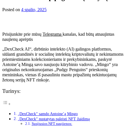
Posted on
4 spalio, 2025
Prisijunkite prie mūsų
Telegrama
kanalas, kad būtų atnaujintas
naujienų aprėptis
„DexCheck AI“, dirbtinio intelekto (AI) galingos platformos,
siūlanti grandinės ir socialinę intelektą kriptovaliutų ir nekintamoms
priemiestiniams kolekcionieriams ir prekybininkams, paskyrė
Antoine’ą Mingą savo naujuoju kūrybinio vadovu. „Mingo“ yra
originalus nekonkuruojamas „Pudgy Penguins“ prieskonių
menininkas, vienas iš pasauliniu mastu pripažintų nekintuojamų
žetonų serijų NFT rinkoje.
Turinys:
„DexCheck“ samdo Antoine’ą Mingo
„DexCheck“ nustatytas paleisti NFT žaidimą
Susijusios NFT naujienos: