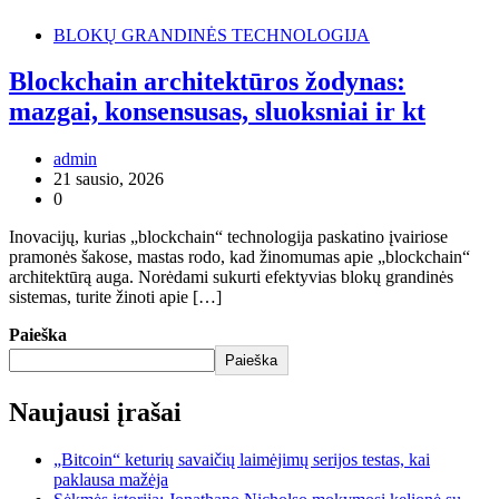
BLOKŲ GRANDINĖS TECHNOLOGIJA
Blockchain architektūros žodynas:
mazgai, konsensusas, sluoksniai ir kt
admin
21 sausio, 2026
0
Inovacijų, kurias „blockchain“ technologija paskatino įvairiose
pramonės šakose, mastas rodo, kad žinomumas apie „blockchain“
architektūrą auga. Norėdami sukurti efektyvias blokų grandinės
sistemas, turite žinoti apie […]
Paieška
Paieška
Naujausi įrašai
„Bitcoin“ keturių savaičių laimėjimų serijos testas, kai
paklausa mažėja