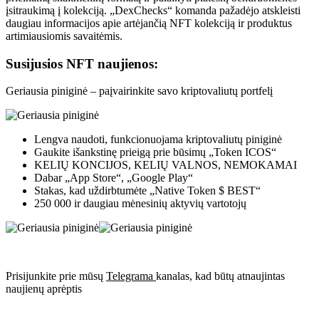
įsitraukimą į kolekciją. „DexChecks“ komanda pažadėjo atskleisti
daugiau informacijos apie artėjančią NFT kolekciją ir produktus
artimiausiomis savaitėmis.
Susijusios NFT naujienos:
Geriausia piniginė – paįvairinkite savo kriptovaliutų portfelį
Lengva naudoti, funkcionuojama kriptovaliutų piniginė
Gaukite išankstinę prieigą prie būsimų „Token ICOS“
KELIŲ KONCIJOS, KELIŲ VALNOS, NEMOKAMAI
Dabar „App Store“, „Google Play“
Stakas, kad uždirbtumėte „Native Token $ BEST“
250 000 ir daugiau mėnesinių aktyvių vartotojų
Prisijunkite prie mūsų
Telegrama
kanalas, kad būtų atnaujintas
naujienų aprėptis