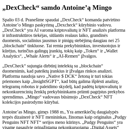
„DexCheck“ samdo Antoine’ą Mingo
Spalio 03 d. Pranešime spaudai „DexCheck“ komanda patvirtino
Antoine’o Mingo paskyrimą „Dexcheck“ kūrybinio vadovu.
„DexCheck“ yra AI varoma kriptovaliutų ir NFT analizės platforma
ir infrastruktūros tiekėjas, siūlantis realaus laiko, grandinės
duomenis, socialinius jausmus ir pinigų stebėjimą daugiau nei 25
„blockchain“ tinkluose. Tai remia prekybininkus, investuotojus ir
kūrėjus, turinčius galingų įrankių, tokių kaip „Token“ ir „Wallet
Analytics“, „Whale Alerts“ ir „AI-Remen“ įžvalgos.
„DexCheck“ sujungia dirbtinį intelektą su „blockchain“
duomenimis, kad pateiktų įrankius ir įžvalgas rinkos analizei.
Platforma naudoja savo „Native $ DCK“ žetoną ir turi tokias
priemones kaip „InsightSGPT“, kad būtų galima išplėsti analizę,
telegramų robotus ir paleidimo skydelį, kad padėtų kriptovaliutų ir
nekonkurencinių ženklų prekybininkams priimti pagrįstus prekybos
sprendimus. „Mingo“ vadovaus būsimojo „DexCheck“ NFT
kolekcijos pasirodymo kūrybai.
Antoine’as Mingo, gimęs 1988 m., Yra amerikiečių daugialypės
terpės dizainerė ir NFT menininkas, žinomas kaip originalus „Pudgy
Penguins NFT NFT“ serijos meno kūrinys. „Pudgy Penguins“ yra
visame pasaulyje pripažįstama nekonkuruojama „Digital Assets“