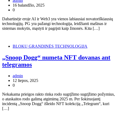
admin
16 balandžio, 2025
0
Dabartinėje eroje AI ir Web3 yra vienos labiausiai novatoriškiausių
technologijų. PG yra pažangi technologija, leidžianti mašinas ir
sistemas mokytis, mąstyti ir pagrįsti kaip žmonės. Kita […]
BLOKŲ GRANDINĖS TECHNOLOGIJA
„Snoop Dogg“ numeta NFT dovanas ant
telegramos
admin
12 liepos, 2025
0
Nekakama prieigos rakto rinka rodo sugrįžimo sugrįžimo požymius,
o ataskaitos rodo galimą atgimimą 2025 m. Per šokiruojantį
incidentą „Snoop Dogg“ išleido NFT kolekciją „Telegram“, kuri
[…]