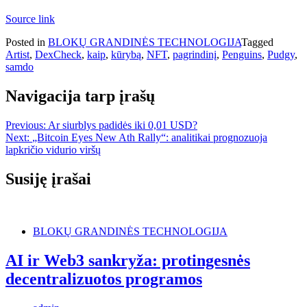
Source link
Posted in
BLOKŲ GRANDINĖS TECHNOLOGIJA
Tagged
Artist
,
DexCheck
,
kaip
,
kūrybą
,
NFT
,
pagrindinį
,
Penguins
,
Pudgy
,
samdo
Navigacija tarp įrašų
Previous:
Ar siurblys padidės iki 0,01 USD?
Next:
„Bitcoin Eyes New Ath Rally“: analitikai prognozuoja
lapkričio vidurio viršų
Susiję įrašai
BLOKŲ GRANDINĖS TECHNOLOGIJA
AI ir Web3 sankryža: protingesnės
decentralizuotos programos