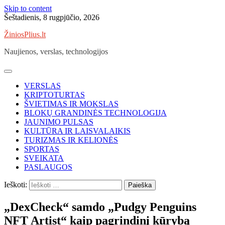
Skip to content
Šeštadienis, 8 rugpjūčio, 2026
ŽiniosPlius.lt
Naujienos, verslas, technologijos
VERSLAS
KRIPTOTURTAS
ŠVIETIMAS IR MOKSLAS
BLOKŲ GRANDINĖS TECHNOLOGIJA
JAUNIMO PULSAS
KULTŪRA IR LAISVALAIKIS
TURIZMAS IR KELIONĖS
SPORTAS
SVEIKATA
PASLAUGOS
Ieškoti:
„DexCheck“ samdo „Pudgy Penguins
NFT Artist“ kaip pagrindinį kūrybą