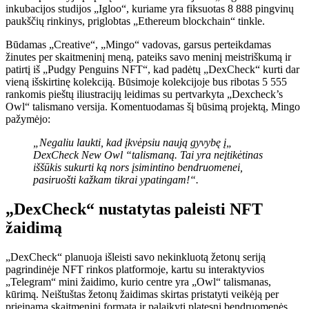
inkubacijos studijos „Igloo“, kuriame yra fiksuotas 8 888 pingvinų
paukščių rinkinys, priglobtas „Ethereum blockchain“ tinkle.
Būdamas „Creative“, „Mingo“ vadovas, garsus perteikdamas
žinutes per skaitmeninį meną, pateiks savo meninį meistriškumą ir
patirtį iš „Pudgy Penguins NFT“, kad padėtų „DexCheck“ kurti dar
vieną išskirtinę kolekciją. Būsimoje kolekcijoje bus ribotas 5 555
rankomis pieštų iliustracijų leidimas su pertvarkyta „Dexcheck’s
Owl“ talismano versija. Komentuodamas šį būsimą projektą, Mingo
pažymėjo:
„Negaliu laukti, kad įkvėpsiu naują gyvybę į„
DexCheck New Owl “talismaną. Tai yra neįtikėtinas
iššūkis sukurti ką nors įsimintino bendruomenei,
pasiruošti kažkam tikrai ypatingam!“.
„DexCheck“ nustatytas paleisti NFT
žaidimą
„DexCheck“ planuoja išleisti savo nekinkluotą žetonų seriją
pagrindinėje NFT rinkos platformoje, kartu su interaktyvios
„Telegram“ mini žaidimo, kurio centre yra „Owl“ talismanas,
kūrimą. Neištuštas žetonų žaidimas skirtas pristatyti veikėją per
prieinamą skaitmeninį formatą ir palaikyti platesnį bendruomenės