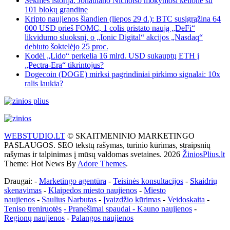
Sėkmės istorija: Jonathano Nicholso mokymosi kelionė su
101 blokų grandine
Kripto naujienos šiandien (liepos 29 d.): BTC susigrąžina 64
000 USD prieš FOMC, 1 colis pristato naują „DeFi“
likvidumo sluoksnį, o „Ionic Digital“ akcijos „Nasdaq“
debiuto šoktelėjo 25 proc.
Kodėl „Lido“ perkelia 16 mlrd. USD sukauptų ETH į
„Pectra-Era“ tikrintojus?
Dogecoin (DOGE) mirksi pagrindiniai pirkimo signalai: 10x
ralis laukia?
WEBSTUDIO.LT
© SKAITMENINIO MARKETINGO
PASLAUGOS. SEO tekstų rašymas, turinio kūrimas, straipsnių
rašymas ir talpinimas į mūsų valdomas svetaines. 2026
ŽiniosPlius.lt
Theme: Hot News By
Adore Themes
.
Draugai: -
Marketingo agentūra
-
Teisinės konsultacijos
-
Skaidrių
skenavimas
-
Klaipedos miesto naujienos
-
Miesto
naujienos
-
Saulius Narbutas
-
Įvaizdžio kūrimas
-
Veidoskaita
-
Teniso treniruotės
- Pranešimai spaudai -
Kauno naujienos
-
Regionų naujienos
-
Palangos naujienos