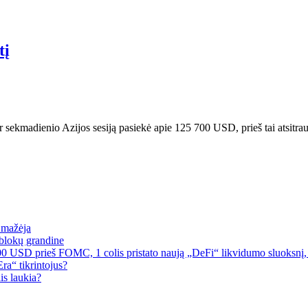
tį
per sekmadienio Azijos sesiją pasiekė apie 125 700 USD, prieš tai atsit
a mažėja
blokų grandine
00 USD prieš FOMC, 1 colis pristato naują „DeFi“ likvidumo sluoksnį, 
a“ tikrintojus?
is laukia?