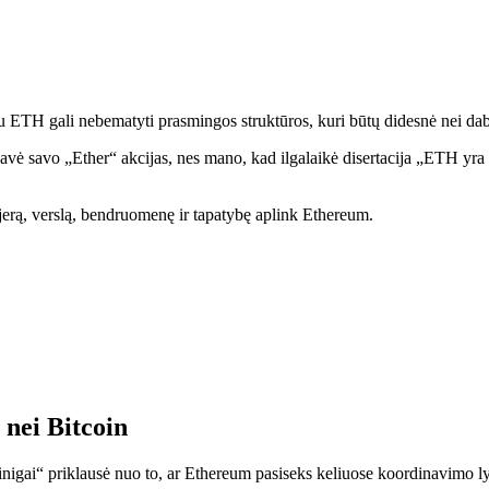
ETH gali nebematyti prasmingos struktūros, kuri būtų didesnė nei daba
ė savo „Ether“ akcijas, nes mano, kad ilgalaikė disertacija „ETH yra p
erą, verslą, bendruomenę ir tapatybę aplink Ethereum.
 nei Bitcoin
nigai“ priklausė nuo to, ar Ethereum pasiseks keliuose koordinavimo l