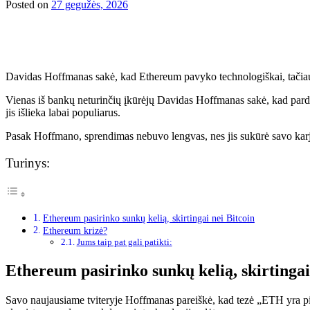
Posted on
27 gegužės, 2026
Davidas Hoffmanas sakė, kad Ethereum pavyko technologiškai, tačiau 
Vienas iš bankų neturinčių įkūrėjų Davidas Hoffmanas sakė, kad pardav
jis išlieka labai populiarus.
Pasak Hoffmano, sprendimas nebuvo lengvas, nes jis sukūrė savo karj
Turinys:
Ethereum pasirinko sunkų kelią, skirtingai nei Bitcoin
Ethereum krizė?
Jums taip pat gali patikti:
Ethereum pasirinko sunkų kelią, skirtingai
Savo naujausiame tviteryje Hoffmanas pareiškė, kad tezė „ETH yra pi