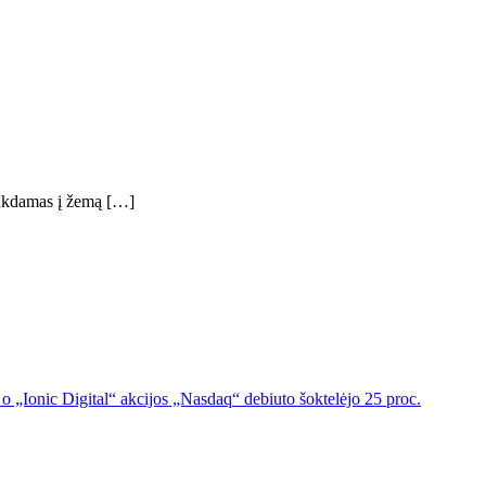
raukdamas į žemą […]
o „Ionic Digital“ akcijos „Nasdaq“ debiuto šoktelėjo 25 proc.