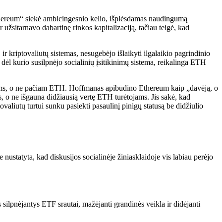
thereum“ siekė ambicingesnio kelio, išplėsdamas naudingumą
 užsitarnavo dabartinę rinkos kapitalizaciją, tačiau teigė, kad
ir kriptovaliutų sistemas, nesugebėjo išlaikyti ilgalaikio pagrindinio
ėl kurio susilpnėjo socialinių įsitikinimų sistema, reikalinga ETH
riams, o ne pačiam ETH. Hoffmanas apibūdino Ethereum kaip „davėją, o
 o ne išgauna didžiausią vertę ETH turėtojams. Jis sakė, kad
iutų turtui sunku pasiekti pasaulinį pinigų statusą be didžiulio
ustatyta, kad diskusijos socialinėje žiniasklaidoje vis labiau perėjo
 silpnėjantys ETF srautai, mažėjanti grandinės veikla ir didėjanti