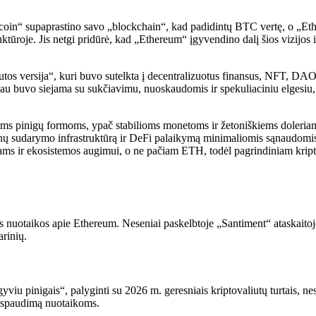
tcoin“ supaprastino savo „blockchain“, kad padidintų BTC vertę, o „E
tūroje. Jis netgi pridūrė, kad „Ethereum“ įgyvendino dalį šios vizijos ir
iutos versija“, kuri buvo sutelkta į decentralizuotus finansus, NFT, DAO 
au buvo siejama su sukčiavimu, nuoskaudomis ir spekuliaciniu elgesiu, d
kitoms pinigų formoms, ypač stabilioms monetoms ir žetoniškiems dole
onų sudarymo infrastruktūrą ir DeFi palaikymą minimaliomis sąnaudomis,
 ir ekosistemos augimui, o ne pačiam ETH, todėl pagrindiniam kriptoval
nuotaikos apie Ethereum. Neseniai paskelbtoje „Santiment“ ataskaitoje n
rinių.
iu pinigais“, palyginti su 2026 m. geresniais kriptovaliutų turtais, nes
o spaudimą nuotaikoms.