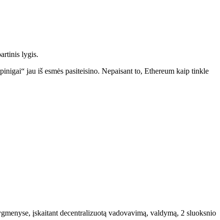
rtinis lygis.
inigai“ jau iš esmės pasiteisino. Nepaisant to, Ethereum kaip tinkle
ygmenyse, įskaitant decentralizuotą vadovavimą, valdymą, 2 sluoksnio