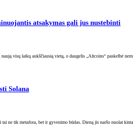
nuojantis atsakymas gali jus nustebinti
į naują visų laikų aukščiausią vietą, o daugelis „Altcoins“ paskelbė ne
sti Solana
ui tai ne tik metafora, bet ir gyvenimo būdas. Dieną jis naršo nuolat kin