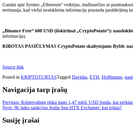
Gandai apie žymius „Ethereum“ veikėjus, mažinančius ar pasitraukusius
nerimauja, kad viešai neatskleista informacija praranda pasitikėjimą tu
„Binance Free“ 600 USD (išskirtinai „CryptoPotato“): naudokite
informacija).
RIBOTAS PASIŪLYMAS CryptoPotato skaitytojams Bybit: naudok
Source link
Posted in
KRIPTOTURTAS
Tagged
Davidas
,
ETH
,
Hoffmanas
,
paai
Navigacija tarp įrašų
Previous:
Kriptovaliutų rinka mato 1,47 mlrd. USD fondą, kai prekiau
Next:
JK taiko sankcijas Justin Sun HTX Exchange: kas toliau?
Susiję įrašai