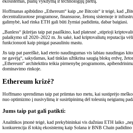
ekosistemas, planų vykdymą ir technologijų plėtrą.
Hoffmanas apibūdino „Ethereum“ kaip „ne Bitcoin“ ir teigė, kad „Bi
decentralizuotose programose, finansuose, žetonų sistemoje ir infrastruk
galimybė, kad rinka ETH gali būti žymiai padidinta, dabar baigiasi.
„Banless“ įkūrėjas taip pat paaiškino, kad platesnė „stiprioji kriptoval
palaikymo už 2020–2022 m. Jis sakė, kad kriptovaliutų reputacija vėli
funkcionuoti kaip pinigai pasauliniu mastu.
Jis taip pat pareiškė, kad eterio naudingumas vis labiau naudingas 
ne gavėją“, sakydamas, kad tinklas užtikrina saugią blokų erdvę, žet
„Ethereum“ architektūra teikia pirmenybę programoms, apibendrinimams
dominavimo rinkoje.
Ethereum krizė?
Hoffmano sprendimas taip pat priimtas tuo metu, kai sustiprėjo meškos 
nuo optimizmo į nusivylimą ir susirūpinimą dėl tolesnių neigiamų pada
Jums taip pat gali patikti:
Analitikos įmonė teigė, kad prekybininkai vis dažniau ETH laiko „negyv
konkurencija iš tokių ekosistemų kaip Solana ir BNB Chain padidin