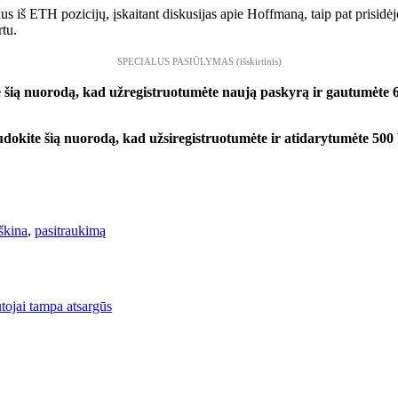
 iš ETH pozicijų, įskaitant diskusijas apie Hoffmaną, taip pat prisidėj
rtu.
SPECIALUS PASIŪLYMAS (išskirtinis)
 šią nuorodą, kad užregistruotumėte naują paskyrą ir gautumėte 
ite šią nuorodą, kad užsiregistruotumėte ir atidarytumėte 5
škina
,
pasitraukimą
tojai tampa atsargūs