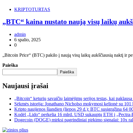
KRIPTOTURTAS
„BTC“ kaina nustato naują visų laikų aukš
admin
6 spalio, 2025
0
„Bitcoin Price“ (BTC) pakilo į naują visų laikų aukščiausią naktį ir 
Paieška
Paieška
Naujausi įrašai
„Bitcoin“ keturių savaičių laimėjimų serijos testas, kai paklaus
Sėkmės istorija: Jonathano Nicholso mokymosi kelionė su 101 
Kripto naujienos šiandien (liepos 29 d.): BTC susigrąžina 64 0
Kodėl „Lido“ perkelia 16 mlrd. USD sukauptų ETH į „Pectra-Er
Dogecoin (DOGE) mirksi pagrindiniai pirkimo signalai: 10x ral