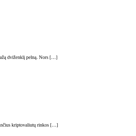
mažą dviženklį pelną. Nors […]
tančius kriptovaliutų rinkos […]