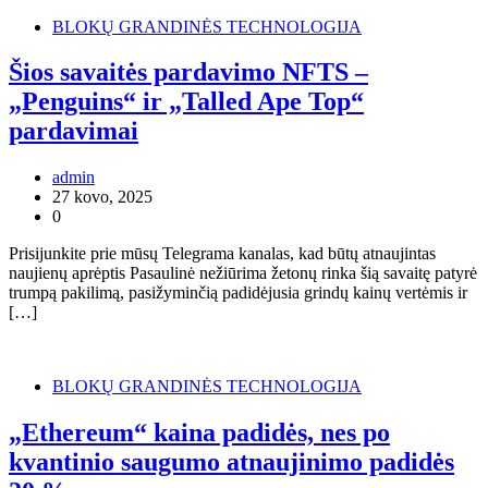
BLOKŲ GRANDINĖS TECHNOLOGIJA
Šios savaitės pardavimo NFTS –
„Penguins“ ir „Talled Ape Top“
pardavimai
admin
27 kovo, 2025
0
Prisijunkite prie mūsų Telegrama kanalas, kad būtų atnaujintas
naujienų aprėptis Pasaulinė nežiūrima žetonų rinka šią savaitę patyrė
trumpą pakilimą, pasižyminčią padidėjusia grindų kainų vertėmis ir
[…]
BLOKŲ GRANDINĖS TECHNOLOGIJA
„Ethereum“ kaina padidės, nes po
kvantinio saugumo atnaujinimo padidės