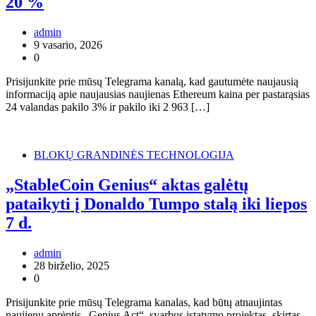
20 %
admin
9 vasario, 2026
0
Prisijunkite prie mūsų Telegrama kanalą, kad gautumėte naujausią
informaciją apie naujausias naujienas Ethereum kaina per pastarąsias
24 valandas pakilo 3% ir pakilo iki 2 963 […]
BLOKŲ GRANDINĖS TECHNOLOGIJA
„StableCoin Genius“ aktas galėtų
pataikyti į Donaldo Tumpo stalą iki liepos
7 d.
admin
28 birželio, 2025
0
Prisijunkite prie mūsų Telegrama kanalas, kad būtų atnaujintas
naujienų aprėptis „Genius Act“, svarbus įstatymo projektas, skirtas