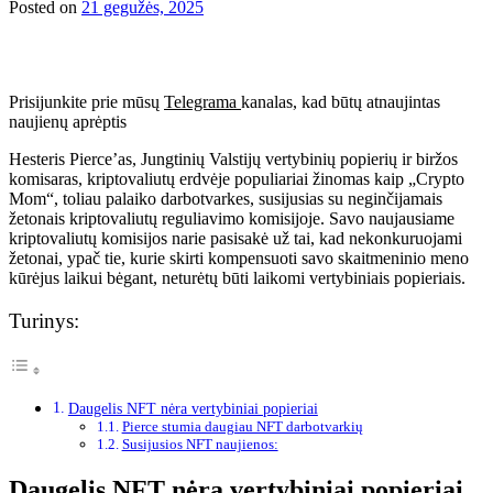
Posted on
21 gegužės, 2025
Prisijunkite prie mūsų
Telegrama
kanalas, kad būtų atnaujintas
naujienų aprėptis
Hesteris Pierce’as, Jungtinių Valstijų vertybinių popierių ir biržos
komisaras, kriptovaliutų erdvėje populiariai žinomas kaip „Crypto
Mom“, toliau palaiko darbotvarkes, susijusias su neginčijamais
žetonais kriptovaliutų reguliavimo komisijoje. Savo naujausiame
kriptovaliutų komisijos narie pasisakė už tai, kad nekonkuruojami
žetonai, ypač tie, kurie skirti kompensuoti savo skaitmeninio meno
kūrėjus laikui bėgant, neturėtų būti laikomi vertybiniais popieriais.
Turinys:
Daugelis NFT nėra vertybiniai popieriai
Pierce stumia daugiau NFT darbotvarkių
Susijusios NFT naujienos:
Daugelis NFT nėra vertybiniai popieriai