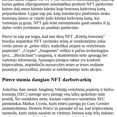
kurias galima užprogramuoti automatiškai perduoti NFT pardavimo
kainos dalį meno kūrinio kūrėjui kaip honorarą kiekvieną kartą
perparduodant. Lygiai taip pat, kaip transliacijos platformos moka
honorarą dainos ar vaizdo įrašo kūrėjui kiekvieną kartą, kai
vartotojas ją groja, NFT gali leisti menininkams gauti naudos iš jų
darbo vertės įvertinimo po pradinio pardavimo.
Pierce’as taip pat teigia, kad tam tikrų NFT „Kūrėjų honorarų“
bruožas nepateikia NFT savininko teisių ar susidomėjimo jokia
verslo įmone ar „pelno rūšys, tradiciškai siejami su vertybiniais
popieriais“. „Crypto“ „Saugumas“ reiškia ir pačios technologijos
(pvz., „Blockchain“) saugumą, ir skaitmeninio turto apsaugą bei
vartotojo informaciją. Apsaugos prieigos raktas yra konkreti
kriptovaliuta, atspindinčia nuosavybės teises ar teises realiame
pasaulyje, pavyzdžiui, įmonės ar nekilnojamojo turto akcijos.
Pierce stumia daugiau NFT darbotvarkių
Anksčiau šiais metais Jungtinių Valstijų vertybinių popierių ir biržos
komisija (SEC) surengė savo pirmąjį visų laikų apskritojo stalo
posėdį. Šio susitikimo metu, kuriam vadovavo tuometinis SEC
pirmininkas Markas Uyeda, kuris ėmėsi pareigų po Gary Gensler
atsistatydinimo, Hesteris Peirce’as pasisakė už tai, kad kriptovaliutų
startuolis, kuris siekia naudoti ne vietinius žetonus kaip lėšų rinkimo