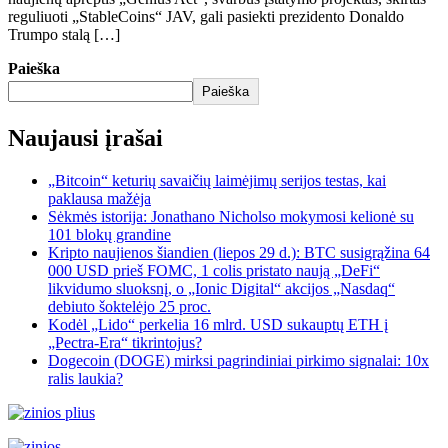
reguliuoti „StableCoins“ JAV, gali pasiekti prezidento Donaldo
Trumpo stalą […]
Paieška
Paieška
Naujausi įrašai
„Bitcoin“ keturių savaičių laimėjimų serijos testas, kai
paklausa mažėja
Sėkmės istorija: Jonathano Nicholso mokymosi kelionė su
101 blokų grandine
Kripto naujienos šiandien (liepos 29 d.): BTC susigrąžina 64
000 USD prieš FOMC, 1 colis pristato naują „DeFi“
likvidumo sluoksnį, o „Ionic Digital“ akcijos „Nasdaq“
debiuto šoktelėjo 25 proc.
Kodėl „Lido“ perkelia 16 mlrd. USD sukauptų ETH į
„Pectra-Era“ tikrintojus?
Dogecoin (DOGE) mirksi pagrindiniai pirkimo signalai: 10x
ralis laukia?