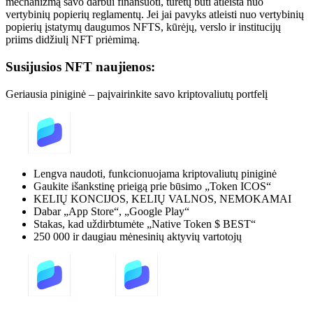
mechanizmą savo darbui finansuoti, turėtų būti atleista nuo
vertybinių popierių reglamentų. Jei jai pavyks atleisti nuo vertybinių
popierių įstatymų daugumos NFTS, kūrėjų, verslo ir institucijų
priims didžiulį NFT priėmimą.
Susijusios NFT naujienos:
Geriausia piniginė – paįvairinkite savo kriptovaliutų portfelį
Lengva naudoti, funkcionuojama kriptovaliutų piniginė
Gaukite išankstinę prieigą prie būsimo „Token ICOS“
KELIŲ KONCIJOS, KELIŲ VALNOS, NEMOKAMAI
Dabar „App Store“, „Google Play“
Stakas, kad uždirbtumėte „Native Token $ BEST“
250 000 ir daugiau mėnesinių aktyvių vartotojų