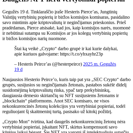
Gegužės 19 d. Tinklaraščio įraše Hesteris Pierce’as, Jungtinių
Valstijų vertybinių popierių ir biržos komisijos komisaras, pasidalino
savo mintimis apie kriptovaliutų ir neginčijamus prieskonius. Prieš
pradėdamas, Pierce atsisakė, kad jos, kaip komisijos narės, nuomonė
ir nebūtinai sutampa su Komisijos ar jos kolegų vertybinių popierių
ir biržos komisijos narių nuomone.
Štai ką veikė „Crypto“ darbo grupė ir kai kurie dalykai,
apie kuriuos galvojame: https://t.co/yhxayhr23p
– Hesteris Peirce’as (@hesterpeirce)
2025 m. Gegužės
19 d
Naujausios Hesterio Peirce’o, kuris taip pat yra „SEC Crypto“ darbo
grupės, susijusios su neginčijamais žetonais, pastabos sukėlė didelį
susidomėjimą kriptovaliutų rinka, ypač tarp prekybininkų,
daugiausia dėmesio skiriančių su NFT susijusiems žetonams ir
„blockchain“ platformoms. Anot SEC komisaro, ne visos
nekonkurencinės žetonų kolekcijos yra vertybiniai popieriai, todėl
reguliuojant šį skaitmeninį turtą, pasisako už kitokį požiūrį.
„Crypto Mon“ tvirtina, kad daugelis nekonkurencinių žetonų nėra
vertybiniai popieriai, įskaitant NFT, skirtus kompensuoti savo
kūrėjus laikui bėgant. Šie NFT yra varomi iš intelektualiųjų sutarčių,