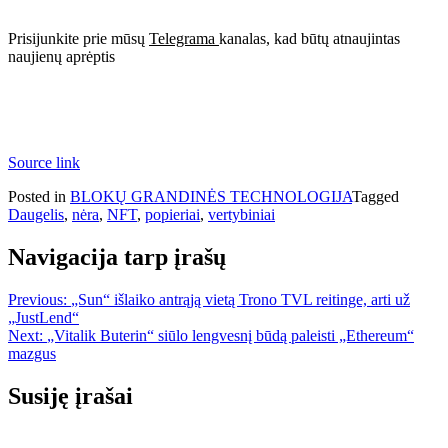
Prisijunkite prie mūsų
Telegrama
kanalas, kad būtų atnaujintas
naujienų aprėptis
Source link
Posted in
BLOKŲ GRANDINĖS TECHNOLOGIJA
Tagged
Daugelis
,
nėra
,
NFT
,
popieriai
,
vertybiniai
Navigacija tarp įrašų
Previous:
„Sun“ išlaiko antrąją vietą Trono TVL reitinge, arti už
„JustLend“
Next:
„Vitalik Buterin“ siūlo lengvesnį būdą paleisti „Ethereum“
mazgus
Susiję įrašai