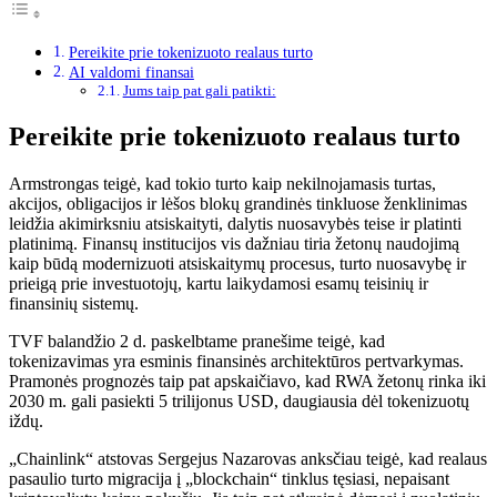
Pereikite prie tokenizuoto realaus turto
AI valdomi finansai
Jums taip pat gali patikti:
Pereikite prie tokenizuoto realaus turto
Armstrongas teigė, kad tokio turto kaip nekilnojamasis turtas,
akcijos, obligacijos ir lėšos blokų grandinės tinkluose ženklinimas
leidžia akimirksniu atsiskaityti, dalytis nuosavybės teise ir platinti
platinimą. Finansų institucijos vis dažniau tiria žetonų naudojimą
kaip būdą modernizuoti atsiskaitymų procesus, turto nuosavybę ir
prieigą prie investuotojų, kartu laikydamosi esamų teisinių ir
finansinių sistemų.
TVF balandžio 2 d. paskelbtame pranešime teigė, kad
tokenizavimas yra esminis finansinės architektūros pertvarkymas.
Pramonės prognozės taip pat apskaičiavo, kad RWA žetonų rinka iki
2030 m. gali pasiekti 5 trilijonus USD, daugiausia dėl tokenizuotų
iždų.
„Chainlink“ atstovas Sergejus Nazarovas anksčiau teigė, kad realaus
pasaulio turto migracija į „blockchain“ tinklus tęsiasi, nepaisant