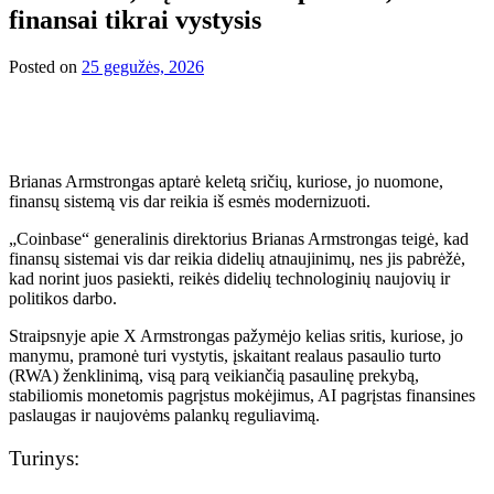
finansai tikrai vystysis
Posted on
25 gegužės, 2026
Brianas Armstrongas aptarė keletą sričių, kuriose, jo nuomone,
finansų sistemą vis dar reikia iš esmės modernizuoti.
„Coinbase“ generalinis direktorius Brianas Armstrongas teigė, kad
finansų sistemai vis dar reikia didelių atnaujinimų, nes jis pabrėžė,
kad norint juos pasiekti, reikės didelių technologinių naujovių ir
politikos darbo.
Straipsnyje apie X Armstrongas pažymėjo kelias sritis, kuriose, jo
manymu, pramonė turi vystytis, įskaitant realaus pasaulio turto
(RWA) ženklinimą, visą parą veikiančią pasaulinę prekybą,
stabiliomis monetomis pagrįstus mokėjimus, AI pagrįstas finansines
paslaugas ir naujovėms palankų reguliavimą.
Turinys: