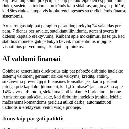
kriptovaliutų kainų pokyčių. Jis taip pat atkreipė dėmesį į nuolatinių
rinkų, susietų su tokiomis prekėmis kaip sidabras, augimą ir pridūrė,
kad šios rinkos tampa vis konkurencingesnės su tradicinėmis finansų
sistemomis.
Armstrongas taip pat paragino pasaulinę prekybą 24 valandas per
parą, 7 dienas per savaitę, sutelkiant likvidumą, geresnį svertą ir
didesnį kapitalo efektyvumą. Kalbant apie mokėjimus, jis teigė, kad
stabilios monetos gali palaikyti beveik momentinius ir pigius
visuotinius pervedimus, įskaitant tarpininkus.
AI valdomi finansai
Coinbase generalinis direktorius taip pat pabrėžė dirbtinio intelekto
sistemų vaidmenį gerinant rizikos valdymą, kreditą, atitiktį,
sukčiavimo prevenciją ir finansines konsultacijas, kartu plečiant
prieigą prie kapitalo. Įdomu tai, kad „Coinbase“ jau sumažino apie
14% savo darbuotojų, siekdama tapti labiau į AI orientuota įmone.
Armstrongas anksčiau sakė, kad dirbtinio intelekto įrankiai leidžia
mažesnėms komandoms greičiau atlikti darbą, automatizuoti
užduotis ir efektyviau veikti visoje įmonėje.
Jums taip pat gali patikti: