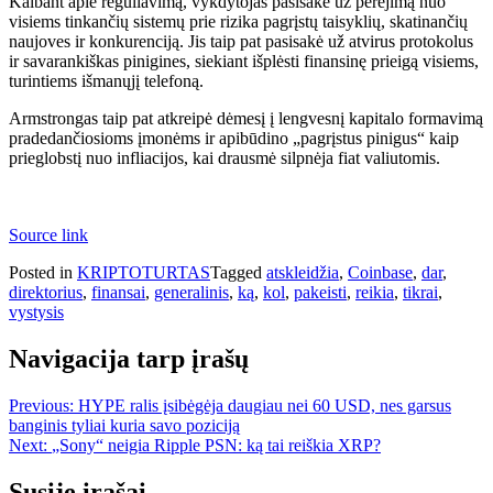
Kalbant apie reguliavimą, vykdytojas pasisakė už perėjimą nuo
visiems tinkančių sistemų prie rizika pagrįstų taisyklių, skatinančių
naujoves ir konkurenciją. Jis taip pat pasisakė už atvirus protokolus
ir savarankiškas pinigines, siekiant išplėsti finansinę prieigą visiems,
turintiems išmanųjį telefoną.
Armstrongas taip pat atkreipė dėmesį į lengvesnį kapitalo formavimą
pradedančiosioms įmonėms ir apibūdino „pagrįstus pinigus“ kaip
prieglobstį nuo infliacijos, kai drausmė silpnėja fiat valiutomis.
Source link
Posted in
KRIPTOTURTAS
Tagged
atskleidžia
,
Coinbase
,
dar
,
direktorius
,
finansai
,
generalinis
,
ką
,
kol
,
pakeisti
,
reikia
,
tikrai
,
vystysis
Navigacija tarp įrašų
Previous:
HYPE ralis įsibėgėja daugiau nei 60 USD, nes garsus
banginis tyliai kuria savo poziciją
Next:
„Sony“ neigia Ripple PSN: ką tai reiškia XRP?
Susiję įrašai