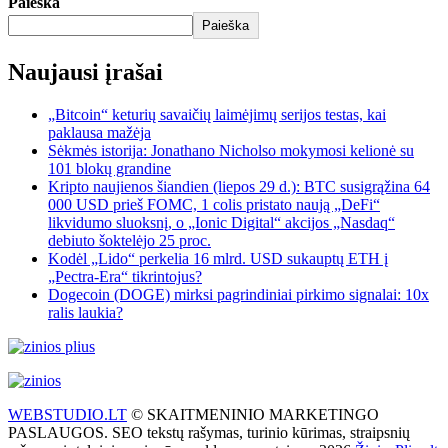
Paieška
Paieška
Naujausi įrašai
„Bitcoin“ keturių savaičių laimėjimų serijos testas, kai
paklausa mažėja
Sėkmės istorija: Jonathano Nicholso mokymosi kelionė su
101 blokų grandine
Kripto naujienos šiandien (liepos 29 d.): BTC susigrąžina 64
000 USD prieš FOMC, 1 colis pristato naują „DeFi“
likvidumo sluoksnį, o „Ionic Digital“ akcijos „Nasdaq“
debiuto šoktelėjo 25 proc.
Kodėl „Lido“ perkelia 16 mlrd. USD sukauptų ETH į
„Pectra-Era“ tikrintojus?
Dogecoin (DOGE) mirksi pagrindiniai pirkimo signalai: 10x
ralis laukia?
WEBSTUDIO.LT
© SKAITMENINIO MARKETINGO
PASLAUGOS. SEO tekstų rašymas, turinio kūrimas, straipsnių