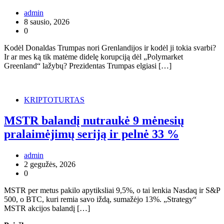
admin
8 sausio, 2026
0
Kodėl Donaldas Trumpas nori Grenlandijos ir kodėl ji tokia svarbi?
Ir ar mes ką tik matėme didelę korupciją dėl „Polymarket
Greenland“ lažybų? Prezidentas Trumpas elgiasi […]
KRIPTOTURTAS
MSTR balandį nutraukė 9 mėnesių
pralaimėjimų seriją ir pelnė 33 %
admin
2 gegužės, 2026
0
MSTR per metus pakilo apytiksliai 9,5%, o tai lenkia Nasdaq ir S&P
500, o BTC, kuri remia savo iždą, sumažėjo 13%. „Strategy“
MSTR akcijos balandį […]