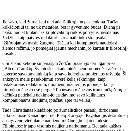
Jie sako, kad žurnalistai niekada iš tikrųjų nepasitenkina. Tačiau
krikščioniui tai ne tik metafora, bet ir gyvenimo būdas. Dieną jis
naršo nuolat kintančias kriptovaliutų rinkos potvynis, nešdamas
žodžius kaip patyręs redaktorius ir amatininkų straipsniai,
iššifruojantys masių žargoną. Tačiau kai kompiuteris naudojasi
žiemos režimu, jo pomėgiai įgauna mechaninį (o kartais ir filosofinį)
posūkį.
Christiano kelionė su parašytu žodžiu prasidėjo dar ilgai prieš
„Bitcoin“ amžių. Šventosios akademinės bendruomenės salėse jis
pagerbė savo amatininką kaip savo kolegijos popieriaus rašytoją. Ši
ankstyva meilė pasakojimui atvėrė kelią sėkmingai, kaip
redaktoriaus redaktoriui, duomenų inžinerijos įmonėje, kur jo
pirmojo mėnesio esė pergalė finansavo mėnesius trunkančią šunų ir
kačiukų patiekalų tiekimą-jo atsidavimo savo kailiniams
kompanionams liudijimą (plačiau apie tai vėliau).
Tada Christianas klaidžiojo po žurnalistikos pasaulį, dirbdamas
laikraščiuose Kanadoje ir net Pietų Korėjoje. Pagaliau jis dešimtmetį
apsigyveno vietiniame naujienų milžine gimtajame mieste
Filipinuose ir tapo visomis naujienų narkomanu. Bet tada kažkas