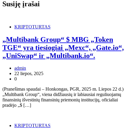
Susiję įrašai
KRIPTOTURTAS
„Multibank Group“ $ MBG „Token
TGE“ yra tiesiogiai „Mexc“, „Gate.io“,
„UniSwap“ ir „Multibank.io“.
admin
22 liepos, 2025
0
(Pranešimas spaudai – Honkongas, PGR, 2025 m. Liepos 22 d.)
„Multibank Group“, viena didžiausių ir labiausiai reguliuojamų
finansinių išvestinių finansinių priemonių institucijų, oficialiai
pradėjo „$ […]
KRIPTOTURTAS