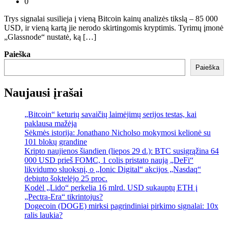
0
Trys signalai susilieja į vieną Bitcoin kainų analizės tikslą – 85 000
USD, ir vieną kartą jie nerodo skirtingomis kryptimis. Tyrimų įmonė
„Glassnode“ nustatė, ką […]
Paieška
Paieška
Naujausi įrašai
„Bitcoin“ keturių savaičių laimėjimų serijos testas, kai
paklausa mažėja
Sėkmės istorija: Jonathano Nicholso mokymosi kelionė su
101 blokų grandine
Kripto naujienos šiandien (liepos 29 d.): BTC susigrąžina 64
000 USD prieš FOMC, 1 colis pristato naują „DeFi“
likvidumo sluoksnį, o „Ionic Digital“ akcijos „Nasdaq“
debiuto šoktelėjo 25 proc.
Kodėl „Lido“ perkelia 16 mlrd. USD sukauptų ETH į
„Pectra-Era“ tikrintojus?
Dogecoin (DOGE) mirksi pagrindiniai pirkimo signalai: 10x
ralis laukia?