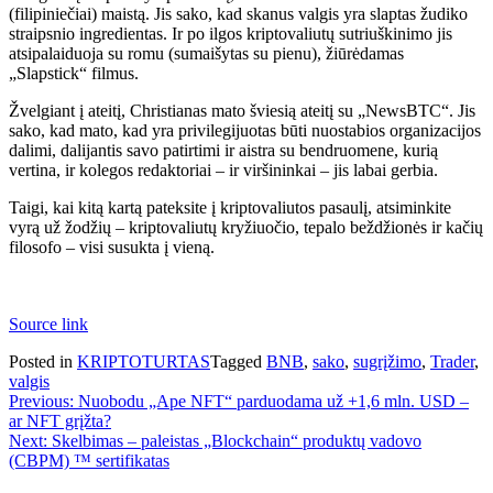
(filipiniečiai) maistą. Jis sako, kad skanus valgis yra slaptas žudiko
straipsnio ingredientas. Ir po ilgos kriptovaliutų sutriuškinimo jis
atsipalaiduoja su romu (sumaišytas su pienu), žiūrėdamas
„Slapstick“ filmus.
Žvelgiant į ateitį, Christianas mato šviesią ateitį su „NewsBTC“. Jis
sako, kad mato, kad yra privilegijuotas būti nuostabios organizacijos
dalimi, dalijantis savo patirtimi ir aistra su bendruomene, kurią
vertina, ir kolegos redaktoriai – ir viršininkai – jis labai gerbia.
Taigi, kai kitą kartą pateksite į kriptovaliutos pasaulį, atsiminkite
vyrą už žodžių – kriptovaliutų kryžiuočio, tepalo beždžionės ir kačių
filosofo – visi susukta į vieną.
Source link
Posted in
KRIPTOTURTAS
Tagged
BNB
,
sako
,
sugrįžimo
,
Trader
,
valgis
Navigacija
Previous:
Nuobodu „Ape NFT“ parduodama už +1,6 mln. USD –
ar NFT grįžta?
tarp
Next:
Skelbimas – paleistas „Blockchain“ produktų vadovo
įrašų
(CBPM) ™ sertifikatas