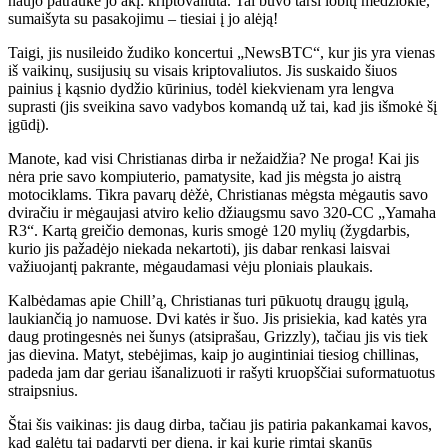
naujo patraukė jo akį: kriptovaliuta. Tai buvo tarsi lobių medžioklė,
sumaišyta su pasakojimu – tiesiai į jo alėją!
Taigi, jis nusileido žudiko koncertui „NewsBTC“, kur jis yra vienas
iš vaikinų, susijusių su visais kriptovaliutos. Jis suskaido šiuos
painius į kąsnio dydžio kūrinius, todėl kiekvienam yra lengva
suprasti (jis sveikina savo vadybos komandą už tai, kad jis išmokė šį
įgūdį).
Manote, kad visi Christianas dirba ir nežaidžia? Ne proga! Kai jis
nėra prie savo kompiuterio, pamatysite, kad jis mėgsta jo aistrą
motociklams. Tikra pavarų dėžė, Christianas mėgsta mėgautis savo
dviračiu ir mėgaujasi atviro kelio džiaugsmu savo 320-CC „Yamaha
R3“. Kartą greičio demonas, kuris smogė 120 mylių (žygdarbis,
kurio jis pažadėjo niekada nekartoti), jis dabar renkasi laisvai
važiuojantį pakrante, mėgaudamasi vėju ploniais plaukais.
Kalbėdamas apie Chill’ą, Christianas turi pūkuotų draugų įgulą,
laukiančią jo namuose. Dvi katės ir šuo. Jis prisiekia, kad katės yra
daug protingesnės nei šunys (atsiprašau, Grizzly), tačiau jis vis tiek
jas dievina. Matyt, stebėjimas, kaip jo augintiniai tiesiog chillinas,
padeda jam dar geriau išanalizuoti ir rašyti kruopščiai suformatuotus
straipsnius.
Štai šis vaikinas: jis daug dirba, tačiau jis patiria pakankamai kavos,
kad galėtų tai padaryti per dieną, ir kai kurie rimtai skanūs