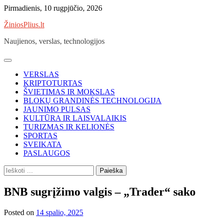
Skip
Pirmadienis, 10 rugpjūčio, 2026
to
ŽiniosPlius.lt
content
Naujienos, verslas, technologijos
VERSLAS
KRIPTOTURTAS
ŠVIETIMAS IR MOKSLAS
BLOKŲ GRANDINĖS TECHNOLOGIJA
JAUNIMO PULSAS
KULTŪRA IR LAISVALAIKIS
TURIZMAS IR KELIONĖS
SPORTAS
SVEIKATA
PASLAUGOS
Ieškoti:
BNB sugrįžimo valgis – „Trader“ sako
Posted on
14 spalio, 2025