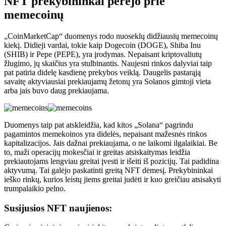
NFT prekybininkai perėjo prie
memecoinų
„CoinMarketCap“ duomenys rodo nuoseklų didžiausių memecoinų
kiekį. Didieji vardai, tokie kaip Dogecoin (DOGE), Shiba Inu
(SHIB) ir Pepe (PEPE), yra įrodymas. Nepaisant kriptovaliutų
žlugimo, jų skaičius yra stulbinantis. Naujesni rinkos dalyviai taip
pat patiria didelę kasdienę prekybos veiklą. Daugelis pastarąją
savaitę aktyviausiai prekiaujamų žetonų yra Solanos gimtoji vieta
arba jais buvo daug prekiaujama.
Duomenys taip pat atskleidžia, kad kitos „Solana“ pagrindu
pagamintos memekoinos yra didelės, nepaisant mažesnės rinkos
kapitalizacijos. Jais dažnai prekiaujama, o ne laikomi ilgalaikiai. Be
to, maži operacijų mokesčiai ir greitas atsiskaitymas leidžia
prekiautojams lengviau greitai įvesti ir išeiti iš pozicijų. Tai padidina
aktyvumą. Tai galėjo paskatinti greitą NFT dėmesį. Prekybininkai
ieško rinkų, kurios leistų jiems greitai judėti ir kuo greičiau atsisakyti
trumpalaikio pelno.
Susijusios NFT naujienos: