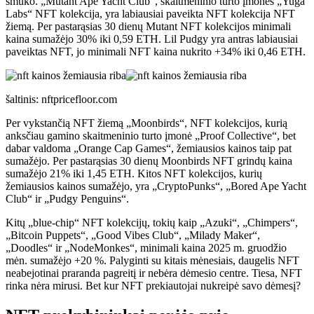
smuko. „Mutant Ape Yacht Club“, skaitmeninio turto įmonės „Yuga
Labs“ NFT kolekcija, yra labiausiai paveikta NFT kolekcija NFT
žiemą. Per pastarąsias 30 dienų Mutant NFT kolekcijos minimali
kaina sumažėjo 30% iki 0,59 ETH. Lil Pudgy yra antras labiausiai
paveiktas NFT, jo minimali NFT kaina nukrito +34% iki 0,46 ETH.
šaltinis: nftpricefloor.com
Per vykstančią NFT žiemą „Moonbirds“, NFT kolekcijos, kurią
anksčiau gamino skaitmeninio turto įmonė „Proof Collective“, bet
dabar valdoma „Orange Cap Games“, žemiausios kainos taip pat
sumažėjo. Per pastarąsias 30 dienų Moonbirds NFT grindų kaina
sumažėjo 21% iki 1,45 ETH. Kitos NFT kolekcijos, kurių
žemiausios kainos sumažėjo, yra „CryptoPunks“, „Bored Ape Yacht
Club“ ir „Pudgy Penguins“.
Kitų „blue-chip“ NFT kolekcijų, tokių kaip „Azuki“, „Chimpers“,
„Bitcoin Puppets“, „Good Vibes Club“, „Milady Maker“,
„Doodles“ ir „NodeMonkes“, minimali kaina 2025 m. gruodžio
mėn. sumažėjo +20 %. Palyginti su kitais mėnesiais, daugelis NFT
neabejotinai praranda pagreitį ir nebėra dėmesio centre. Tiesa, NFT
rinka nėra mirusi. Bet kur NFT prekiautojai nukreipė savo dėmesį?