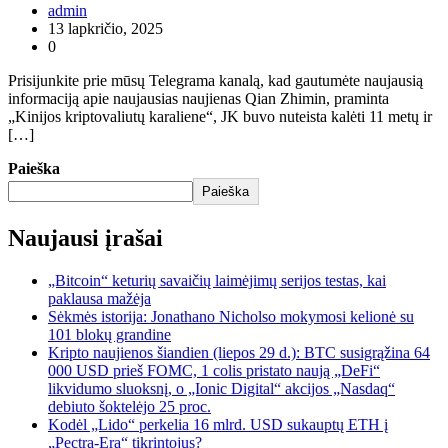
admin
13 lapkričio, 2025
0
Prisijunkite prie mūsų Telegrama kanalą, kad gautumėte naujausią
informaciją apie naujausias naujienas Qian Zhimin, praminta
„Kinijos kriptovaliutų karaliene“, JK buvo nuteista kalėti 11 metų ir
[…]
Paieška
Paieška
Naujausi įrašai
„Bitcoin“ keturių savaičių laimėjimų serijos testas, kai
paklausa mažėja
Sėkmės istorija: Jonathano Nicholso mokymosi kelionė su
101 blokų grandine
Kripto naujienos šiandien (liepos 29 d.): BTC susigrąžina 64
000 USD prieš FOMC, 1 colis pristato naują „DeFi“
likvidumo sluoksnį, o „Ionic Digital“ akcijos „Nasdaq“
debiuto šoktelėjo 25 proc.
Kodėl „Lido“ perkelia 16 mlrd. USD sukauptų ETH į
„Pectra-Era“ tikrintojus?