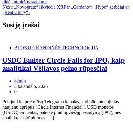
didėjant biržos srautams
Next:
„Novogratz“ iškviečia XRP ir „Cardano“: „Hype“ gerbėjai ar
„Real Utility“?
Susiję įrašai
BLOKŲ GRANDINĖS TECHNOLOGIJA
USDC Emiter Circle Fails for IPO, kaip
analitikai Vėliavos pelno rūpesčiai
admin
3 balandžio, 2025
0
Prisijunkite prie mūsų Telegrama kanalas, kad būtų atnaujintas
naujienų aprėptis „Circle Internet Financial“, USD monetos
(USDC) emitentas, pateikė pradinį viešąjį pasiūlymą (IPO), nes
analitikų susirūpinimas […]