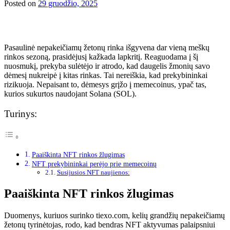
Posted on
29 gruodžio, 2025
Pasaulinė nepakeičiamų žetonų rinka išgyvena dar vieną meškų
rinkos sezoną, prasidėjusį kažkada lapkritį. Reaguodama į šį
nuosmukį, prekyba sulėtėjo ir atrodo, kad daugelis žmonių savo
dėmesį nukreipė į kitas rinkas. Tai nereiškia, kad prekybininkai
rizikuoja. Nepaisant to, dėmesys grįžo į memecoinus, ypač tas,
kurios sukurtos naudojant Solana (SOL).
Turinys:
Paaiškinta NFT rinkos žlugimas
NFT prekybininkai perėjo prie memecoinų
Susijusios NFT naujienos:
Paaiškinta NFT rinkos žlugimas
Duomenys, kuriuos surinko tiexo.com, kelių grandžių nepakeičiamų
žetonų tyrinėtojas, rodo, kad bendras NFT aktyvumas palaipsniui