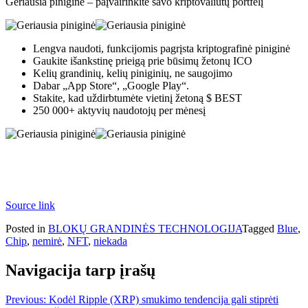
Geriausia piniginė – paįvairinkite savo kriptovaliutų portfelį
Lengva naudoti, funkcijomis pagrįsta kriptografinė piniginė
Gaukite išankstinę prieigą prie būsimų žetonų ICO
Kelių grandinių, kelių piniginių, ne saugojimo
Dabar „App Store“, „Google Play“.
Stakite, kad uždirbtumėte vietinį žetoną $ BEST
250 000+ aktyvių naudotojų per mėnesį
Source link
Posted in
BLOKŲ GRANDINĖS TECHNOLOGIJA
Tagged
Blue
,
Chip
,
nemirė
,
NFT
,
niekada
Navigacija tarp įrašų
Previous:
Kodėl Ripple (XRP) smukimo tendencija gali stiprėti