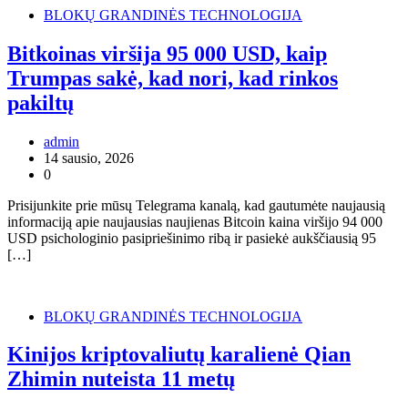
BLOKŲ GRANDINĖS TECHNOLOGIJA
Bitkoinas viršija 95 000 USD, kaip
Trumpas sakė, kad nori, kad rinkos
pakiltų
admin
14 sausio, 2026
0
Prisijunkite prie mūsų Telegrama kanalą, kad gautumėte naujausią
informaciją apie naujausias naujienas Bitcoin kaina viršijo 94 000
USD psichologinio pasipriešinimo ribą ir pasiekė aukščiausią 95
[…]
BLOKŲ GRANDINĖS TECHNOLOGIJA
Kinijos kriptovaliutų karalienė Qian
Zhimin nuteista 11 metų