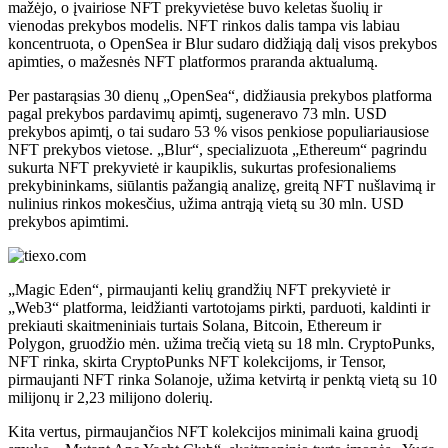
mažėjo, o įvairiose NFT prekyvietėse buvo keletas šuolių ir
vienodas prekybos modelis. NFT rinkos dalis tampa vis labiau
koncentruota, o OpenSea ir Blur sudaro didžiąją dalį visos prekybos
apimties, o mažesnės NFT platformos praranda aktualumą.
Per pastarąsias 30 dienų „OpenSea“, didžiausia prekybos platforma
pagal prekybos pardavimų apimtį, sugeneravo 73 mln. USD
prekybos apimtį, o tai sudaro 53 % visos penkiose populiariausiose
NFT prekybos vietose. „Blur“, specializuota „Ethereum“ pagrindu
sukurta NFT prekyvietė ir kaupiklis, sukurtas profesionaliems
prekybininkams, siūlantis pažangią analizę, greitą NFT nušlavimą ir
nulinius rinkos mokesčius, užima antrąją vietą su 30 mln. USD
prekybos apimtimi.
„Magic Eden“, pirmaujanti kelių grandžių NFT prekyvietė ir
„Web3“ platforma, leidžianti vartotojams pirkti, parduoti, kaldinti ir
prekiauti skaitmeniniais turtais Solana, Bitcoin, Ethereum ir
Polygon, gruodžio mėn. užima trečią vietą su 18 mln. CryptoPunks,
NFT rinka, skirta CryptoPunks NFT kolekcijoms, ir Tensor,
pirmaujanti NFT rinka Solanoje, užima ketvirtą ir penktą vietą su 10
milijonų ir 2,23 milijono dolerių.
Kita vertus, pirmaujančios NFT kolekcijos minimali kaina gruodį