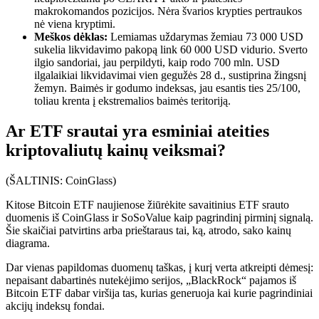
makrokomandos pozicijos. Nėra švarios krypties pertraukos
nė viena kryptimi.
Meškos dėklas:
Lemiamas uždarymas žemiau 73 000 USD
sukelia likvidavimo pakopą link 60 000 USD vidurio. Sverto
ilgio sandoriai, jau perpildyti, kaip rodo 700 mln. USD
ilgalaikiai likvidavimai vien gegužės 28 d., sustiprina žingsnį
žemyn. Baimės ir godumo indeksas, jau esantis ties 25/100,
toliau krenta į ekstremalios baimės teritoriją.
Ar ETF srautai yra esminiai ateities
kriptovaliutų kainų veiksmai?
(ŠALTINIS: CoinGlass)
Kitose Bitcoin ETF naujienose žiūrėkite savaitinius ETF srauto
duomenis iš CoinGlass ir SoSoValue kaip pagrindinį pirminį signalą.
Šie skaičiai patvirtins arba prieštaraus tai, ką, atrodo, sako kainų
diagrama.
Dar vienas papildomas duomenų taškas, į kurį verta atkreipti dėmesį:
nepaisant dabartinės nutekėjimo serijos, „BlackRock“ pajamos iš
Bitcoin ETF dabar viršija tas, kurias generuoja kai kurie pagrindiniai
akcijų indeksų fondai.