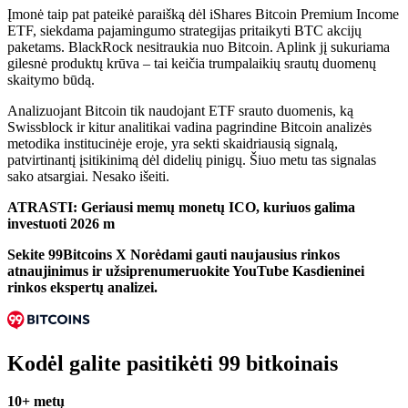
Įmonė taip pat pateikė paraišką dėl iShares Bitcoin Premium Income
ETF, siekdama pajamingumo strategijas pritaikyti BTC akcijų
paketams. BlackRock nesitraukia nuo Bitcoin. Aplink jį sukuriama
gilesnė produktų krūva – tai keičia trumpalaikių srautų duomenų
skaitymo būdą.
Analizuojant Bitcoin tik naudojant ETF srauto duomenis, ką
Swissblock ir kitur analitikai vadina pagrindine Bitcoin analizės
metodika institucinėje eroje, yra sekti skaidriausią signalą,
patvirtinantį įsitikinimą dėl didelių pinigų. Šiuo metu tas signalas
sako atsargiai. Nesako išeiti.
ATRASTI: Geriausi memų monetų ICO, kuriuos galima
investuoti 2026 m
Sekite 99Bitcoins
X
Norėdami gauti naujausius rinkos
atnaujinimus ir užsiprenumeruokite
YouTube
Kasdieninei
rinkos ekspertų analizei.
Kodėl galite pasitikėti 99 bitkoinais
10+ metų