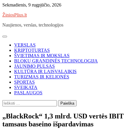
Skip
Sekmadienis, 9 rugpjūčio, 2026
to
ŽiniosPlius.lt
content
Naujienos, verslas, technologijos
VERSLAS
KRIPTOTURTAS
ŠVIETIMAS IR MOKSLAS
BLOKŲ GRANDINĖS TECHNOLOGIJA
JAUNIMO PULSAS
KULTŪRA IR LAISVALAIKIS
TURIZMAS IR KELIONĖS
SPORTAS
SVEIKATA
PASLAUGOS
Ieškoti:
„BlackRock“ 1,3 mlrd. USD vertės IBIT
tamsaus baseino išpardavimas