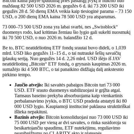
Bitcoin kaina patyrė spaudimą prieš pastarąjį įvykį ir nukrito nuo
maždaug 82 500 USD 2026 m. gegužės 6 d. iki 73 200 USD iki
gegužės 28 d. 50 dienų EMA veikia kaip tiesioginė parama – 73 150
USD, o 200 dienų EMA kaina 78 500 USD yra atsparumas.
73 000–73 500 USD zona yra labai svarbi, nes „Swissblock“
duomenys rodo, kad kritimas žemiau šio lygio gali sukelti nuosmukį
iki 70 500 USD, o nuo 2026 m. balandžio 12 d.
Be to, BTC neatidėliotinų ETF fondų srautai buvo dideli, o 1,039
mlrd. USD liko gegužės 11–15 d., o tai nutraukė šešių savaičių
įplaukų seriją. Nuo gegužės 14 d. 2,26 mlrd. USD išėjo iš JAV
neatidėliotinų „Bitcoin“ ETF fondų, o grynasis kaupimas 2026 m.
sumažėjo iki 4 500 BTC, o tai panaikino didžiąją dalį ankstesnio
pirkimo tempo.
Jaučio atvejis:
Iki savaitės pabaigos Bitcoin turi 73 000
USD. ETF srauto duomenys stabilizuojasi ir grįžta atgal.
Tamsaus baseino prekyba absorbuojama kaip vienkartinis
perbalansavimo įvykis, o BTC USD pradeda atstatyti iki 80
000 USD lygio. Kaupiamoji institucinė paklausa struktūriškai
išlieka nepakitusi.
Bazinis atvejis:
Bitcoin konsoliduojasi nuo 73 000 USD iki
75 000 USD per vieną ar dvi savaites, o rinka susidoroja su
besikartojančiu spaudimu, ETF nutekėjimu, reguliavimo
neapibrėžtumu po CLARITY akto ir platesnės