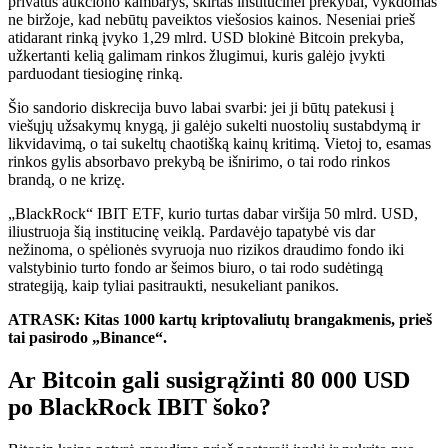
privatus aukciono kambarys, skirtas institucinei prekybai, vykdomas
ne biržoje, kad nebūtų paveiktos viešosios kainos. Neseniai prieš
atidarant rinką įvyko 1,29 mlrd. USD blokinė Bitcoin prekyba,
užkertanti kelią galimam rinkos žlugimui, kuris galėjo įvykti
parduodant tiesioginę rinką.
Šio sandorio diskrecija buvo labai svarbi: jei ji būtų patekusi į
viešųjų užsakymų knygą, ji galėjo sukelti nuostolių sustabdymą ir
likvidavimą, o tai sukeltų chaotišką kainų kritimą. Vietoj to, esamas
rinkos gylis absorbavo prekybą be išnirimo, o tai rodo rinkos
brandą, o ne krizę.
„BlackRock“ IBIT ETF, kurio turtas dabar viršija 50 mlrd. USD,
iliustruoja šią institucinę veiklą. Pardavėjo tapatybė vis dar
nežinoma, o spėlionės svyruoja nuo rizikos draudimo fondo iki
valstybinio turto fondo ar šeimos biuro, o tai rodo sudėtingą
strategiją, kaip tyliai pasitraukti, nesukeliant panikos.
ATRASK: Kitas 1000 kartų kriptovaliutų brangakmenis, prieš
tai pasirodo „Binance“.
Ar Bitcoin gali susigrąžinti 80 000 USD
po BlackRock IBIT šoko?