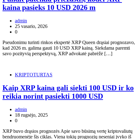
kaina pasieks 10 USD 2026 m
admin
25 vasario, 2026
0
Pseudonimu turinti rinkos ekspertė XRP Queen drąsiai prognozavo,
kad 2026 m. galima gauti 10 USD XRP kainą. Siekdama paremti
savo pozityvią perspektyvą, XRP advokatė pabrėžė […]
KRIPTOTURTAS
Kaip XRP kaina gali siekti 100 USD ir ko
reikia norint pasiekti 1000 USD
admin
18 rugsėjo, 2025
0
XRP buvo drąsios prognozės Apie savo būsimą vertę kriptovaliutų
bendruomenėje šis ciklas. Viena tokių prognozių neseniai įvyko iš