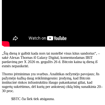
„Šią dieną ir galbūt kada nors tai nustelbė visus kitus sandorius“, –
sakė Alexas Thornas iš Galaxy Digital, komentuodamas IBIT
pardavimą per X 2026 m. gegužės 26 d. Bitcoin kaina tą dieną iš
esmės nepasikeitė.
Thorno įrėminimas yra svarbus. Analitikas nežymėjo pavojaus; Jis
pažymėjo kažką daug reikšmingesnio: įrodymą, kad Bitcoin
institucinė rinkos infrastruktūra išaugo pakankamai giliai, kad
sugertų sukrėtimus, dėl kurių per ankstesnį ciklą būtų sunaikinta 20–
30 proc.
$BTC čia šiek tiek atsigauna.