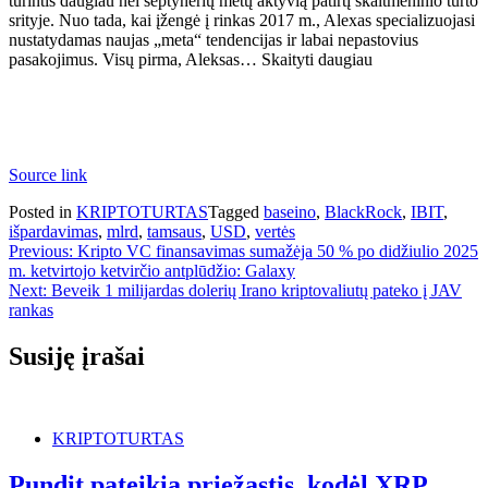
turintis daugiau nei septynerių metų aktyvią patirtį skaitmeninio turto
srityje. Nuo tada, kai įžengė į rinkas 2017 m., Alexas specializuojasi
nustatydamas naujas „meta“ tendencijas ir labai nepastovius
pasakojimus. Visų pirma, Aleksas… Skaityti daugiau
Source link
Posted in
KRIPTOTURTAS
Tagged
baseino
,
BlackRock
,
IBIT
,
išpardavimas
,
mlrd
,
tamsaus
,
USD
,
vertės
Navigacija
Previous:
Kripto VC finansavimas sumažėja 50 % po didžiulio 2025
m. ketvirtojo ketvirčio antplūdžio: Galaxy
tarp
Next:
Beveik 1 milijardas dolerių Irano kriptovaliutų pateko į JAV
įrašų
rankas
Susiję įrašai
KRIPTOTURTAS
Pundit pateikia priežastis, kodėl XRP