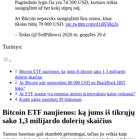
Pagrindinis lygis čia yra 74 500 USD, kuriuos reikia
susigrąžinti už bet kokį stiprų ralį.
Jei Bitcoin nepavyks susigrąžinti šios zonos, kitas
tikslas būtų 70 000 USD.
pic.twitter.com/d1iI658q2o
– Tedas (@TedPillows) 2026 m. gegužės 29 d
Turinys:
Bitcoin ETF naujienos: ką jums iš tikrųjų sako 1,3 milijardo
dolerių skaičius
Ar Bitcoin gali susigrąžinti 80 000 USD po BlackRock IBIT
šoko?
Ar ETF srautai yra esminiai ateities kriptovaliutų kainų veiksmai?
Kodėl galite pasitikėti 99 bitkoinais
Bitcoin ETF naujienos: ką jums iš tikrųjų
sako 1,3 milijardo dolerių skaičius
Tamsus baseinas gali skambėti grėsmingai, tačiau jis veikia kaip