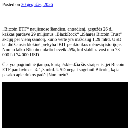
Posted on
30 gegužės, 2026
„Bitcoin ETF“ naujienose šiandien, antradienį, gegužės 26 d.,
kažkas pardavė 29 milijonus „BlackRock“ „iShares Bitcoin Trust“
akcijų per vieną sandorį, kurio vertė yra maždaug 1,29 mlrd. USD –
tai didžiausia blokinė prekyba IBIT penkiolikos mėnesių istorijoje.
Nuo to laiko Bitcoin nukrito beveik -5%, kol stabilizavosi nuo 73
000 iki 74 000 USD.
Čia yra pagrindinė įtampa, kurią išskleidžia šis straipsnis: jei Bitcoin
ETF pardavimas už 1,3 mlrd. USD negali sugriauti Bitcoin, ką tai
pasako apie rinkos padėtį šiuo metu?