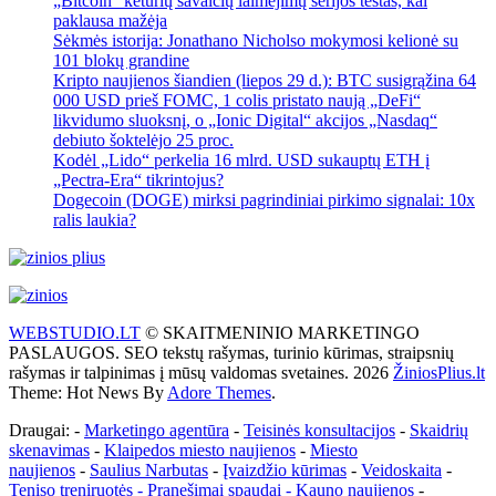
„Bitcoin“ keturių savaičių laimėjimų serijos testas, kai
paklausa mažėja
Sėkmės istorija: Jonathano Nicholso mokymosi kelionė su
101 blokų grandine
Kripto naujienos šiandien (liepos 29 d.): BTC susigrąžina 64
000 USD prieš FOMC, 1 colis pristato naują „DeFi“
likvidumo sluoksnį, o „Ionic Digital“ akcijos „Nasdaq“
debiuto šoktelėjo 25 proc.
Kodėl „Lido“ perkelia 16 mlrd. USD sukauptų ETH į
„Pectra-Era“ tikrintojus?
Dogecoin (DOGE) mirksi pagrindiniai pirkimo signalai: 10x
ralis laukia?
WEBSTUDIO.LT
© SKAITMENINIO MARKETINGO
PASLAUGOS. SEO tekstų rašymas, turinio kūrimas, straipsnių
rašymas ir talpinimas į mūsų valdomas svetaines. 2026
ŽiniosPlius.lt
Theme: Hot News By
Adore Themes
.
Draugai: -
Marketingo agentūra
-
Teisinės konsultacijos
-
Skaidrių
skenavimas
-
Klaipedos miesto naujienos
-
Miesto
naujienos
-
Saulius Narbutas
-
Įvaizdžio kūrimas
-
Veidoskaita
-
Teniso treniruotės
- Pranešimai spaudai -
Kauno naujienos
-