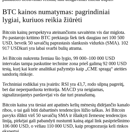
BTC kainos numatymas: pagrindiniai
lygiai, kuriuos reikia žiūrėti
Bitcoin kainų perspektyva ateinančioms savaitėms vis dar miglota.
Po pastarojo kritimo BTC prekiauja šiek tiek daugiau nei 100 500
USD, beveik 50 savaičių paprastasis slankusis vidurkis (SMA).
102
917 USD
kuri yra labai svarbi bulių atrama.
Jei Bitcoin nukrenta žemiau šio lygio, 99 000–100 000 USD
intervalas tampa paskutine technine zona prieš galimą 92 000 USD
testą, kurį kai kurie analitikai pažymėjo kaip „CME spragą“ ateities
sandorių rinkoje.​
Techniniai rodikliai yra įvairūs: RSI yra 43,7, rodo silpną pagreitį,
bet dar neperparduota teritorija. MACD yra neigiamas,
signalizuojantys pardavėjai vis dar turi pranašumą.
Bitcoin kaina yra tiesiai ant apatinės kelių mėnesių didėjančio kanalo
ribos, o tai gali būti dabartinės tendencijos lūžio taškas. Jei Bitcoin
pavyks išlikti virš 50 savaičių SMA ir išlaikyti žemesnę tendencijos
liniją, pirkėjai gali pabandyti nustumti kainą atgal link pasipriešinimo
106 000 USD, o vėliau 110 000 USD, kaip prognozuoja keli rinkos
ekspertai.