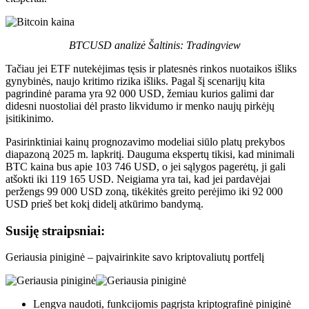
BTCUSD analizė Šaltinis: Tradingview
Tačiau jei ETF nutekėjimas tęsis ir platesnės rinkos nuotaikos išliks
gynybinės, naujo kritimo rizika išliks. Pagal šį scenarijų kita
pagrindinė parama yra 92 000 USD, žemiau kurios galimi dar
didesni nuostoliai dėl prasto likvidumo ir menko naujų pirkėjų
įsitikinimo.​​
Pasirinktiniai kainų prognozavimo modeliai siūlo platų prekybos
diapazoną 2025 m. lapkritį. Dauguma ekspertų tikisi, kad minimali
BTC kaina bus apie 103 746 USD, o jei sąlygos pagerėtų, ji gali
atšokti iki 119 165 USD. Neigiama yra tai, kad jei pardavėjai
peržengs 99 000 USD zoną, tikėkitės greito perėjimo iki 92 000
USD prieš bet kokį didelį atkūrimo bandymą.
Susiję straipsniai:
Geriausia piniginė – paįvairinkite savo kriptovaliutų portfelį
Lengva naudoti, funkcijomis pagrįsta kriptografinė piniginė