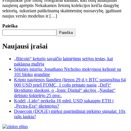
Prisijunkite prie mūsų Telegrama kanalas, kad būtų atnaujintas
naujienų aprėptis Nekakamos žetonų kolekcijos keičia daugybę
sektorių, sukuriant patikrinamą skaitmeninę nuosavybę, įgalinant
naujus verslo modelius ir […]
Paieška
Paieška
Naujausi įrašai
„Bitcoin“ keturių savaičių laimėjimų serijos testas, kai
paklausa mažėja
Sėkmės istorija: Jonathano Nicholso mokymosi kelionė su
101 blokų grandine
Kripto naujienos šiandien (liepos 29 d.): BTC susigrąžina 64
000 USD prieš FOMC, 1 colis pristato naują „DeFi“
likvidumo sluoksnį, o „Ionic Digital“ akcijos „Nasdaq“
debiuto šoktelėjo 25 proc.
Kodėl „Lido“ perkelia 16 mlrd. USD sukauptų ETH į
„Pectra-Era“ tikrintojus?
Dogecoin (DOGE) mirksi pagrindiniai pirkimo signalai: 10x
ralis laukia?