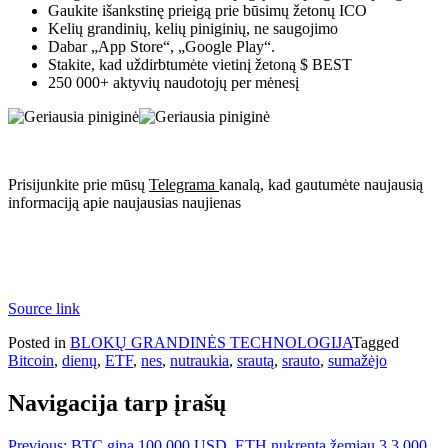
Gaukite išankstinę prieigą prie būsimų žetonų ICO
Kelių grandinių, kelių piniginių, ne saugojimo
Dabar „App Store“, „Google Play“.
Stakite, kad uždirbtumėte vietinį žetoną $ BEST
250 000+ aktyvių naudotojų per mėnesį
Prisijunkite prie mūsų
Telegrama
kanalą, kad gautumėte naujausią
informaciją apie naujausias naujienas
Source link
Posted in
BLOKŲ GRANDINĖS TECHNOLOGIJA
Tagged
Bitcoin
,
dienų
,
ETF
,
nes
,
nutraukia
,
srautą
,
srauto
,
sumažėjo
Navigacija tarp įrašų
Previous:
BTC gina 100 000 USD, ETH nukrenta žemiau 3,3 000