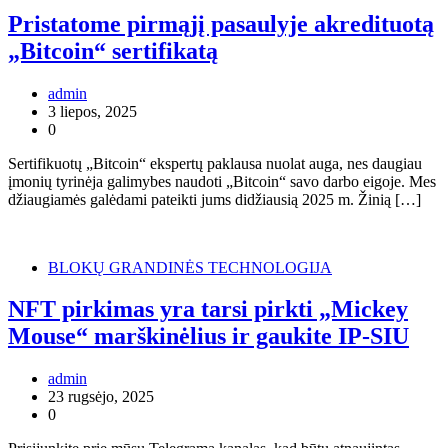
Pristatome pirmąjį pasaulyje akredituotą
„Bitcoin“ sertifikatą
admin
3 liepos, 2025
0
Sertifikuotų „Bitcoin“ ekspertų paklausa nuolat auga, nes daugiau
įmonių tyrinėja galimybes naudoti „Bitcoin“ savo darbo eigoje. Mes
džiaugiamės galėdami pateikti jums didžiausią 2025 m. Žinią […]
BLOKŲ GRANDINĖS TECHNOLOGIJA
NFT pirkimas yra tarsi pirkti „Mickey
Mouse“ marškinėlius ir gaukite IP-SIU
admin
23 rugsėjo, 2025
0