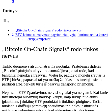
d
Turinys:
„Bitcoin On-Chain Signals“ rodo rinkos nervus
BTC kainos numatymas: pagrindiniai lygiai, kuriuos reikia žiūrėti
Susiję straipsniai:
„Bitcoin On-Chain Signals“ rodo rinkos
nervus
Tinklo duomenys atspindi atsargią nuotaiką. Pastebimas didelės
„Bitcoin“ piniginės aktyvumo sumažėjimas, o tai rodo, kad
banginiai neperka agresyviai. Vietoj to, padidėjo monetų srautas iš
ETF į biržas, paprastai tai yra meškų ženklas, nes turėtojai siekia
parduoti arba perkelti turtą iš pasyvių transporto priemonių.
Nepaisant ETF išpardavimo, ne visi signalai yra neigiami. Kai kurie
investuotojai nuosmukį naudoja kaupti, kaip
liudija nuolatinis
įplaukimas į rinktinę
ETF produktai ir tinklinės piniginės. Tačiau
nuolatinis didžiųjų pardavėjų spaudimas ir didelės institucinės
paklausos nebuvimas reiškia, kad atsigavimas išlieka trapus.