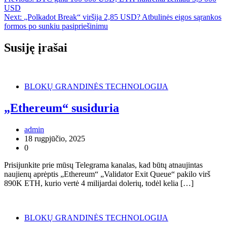
USD
Next:
„Polkadot Break“ viršija 2,85 USD? Atbulinės eigos sąrankos
formos po sunkiu pasipriešinimu
Susiję įrašai
BLOKŲ GRANDINĖS TECHNOLOGIJA
„Ethereum“ susiduria
admin
18 rugpjūčio, 2025
0
Prisijunkite prie mūsų Telegrama kanalas, kad būtų atnaujintas
naujienų aprėptis „Ethereum“ „Validator Exit Queue“ pakilo virš
890K ETH, kurio vertė 4 milijardai dolerių, todėl kelia […]
BLOKŲ GRANDINĖS TECHNOLOGIJA