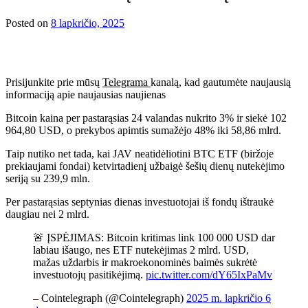
Posted on
8 lapkričio, 2025
Prisijunkite prie mūsų
Telegrama
kanalą, kad gautumėte naujausią
informaciją apie naujausias naujienas
Bitcoin kaina per pastarąsias 24 valandas nukrito 3% ir siekė 102
964,80 USD, o prekybos apimtis sumažėjo 48% iki 58,86 mlrd.
Taip nutiko net tada, kai JAV neatidėliotini BTC ETF (biržoje
prekiaujami fondai) ketvirtadienį užbaigė šešių dienų nutekėjimo
seriją su 239,9 mln.
Per pastarąsias septynias dienas investuotojai iš fondų ištraukė
daugiau nei 2 mlrd.
🚨 ĮSPĖJIMAS: Bitcoin kritimas link 100 000 USD dar
labiau išaugo, nes ETF nutekėjimas 2 mlrd. USD,
mažas uždarbis ir makroekonominės baimės sukrėtė
investuotojų pasitikėjimą.
pic.twitter.com/dY65IxPaMv
– Cointelegraph (@Cointelegraph)
2025 m. lapkričio 6