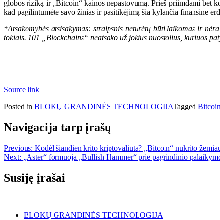
globos riziką ir „Bitcoin“ kainos nepastovumą. Prieš priimdami bet ko
kad pagilintumėte savo žinias ir pasitikėjimą šia kylančia finansine er
*Atsakomybės atsisakymas: straipsnis neturėtų būti laikomas ir nėra s
tokiais. 101 „Blockchains“ neatsako už jokius nuostolius, kuriuos paty
Source link
Posted in
BLOKŲ GRANDINĖS TECHNOLOGIJA
Tagged
Bitcoi
Navigacija tarp įrašų
Previous:
Kodėl šiandien krito kriptovaliuta? „Bitcoin“ nukrito žemia
Next:
„Aster“ formuoja „Bullish Hammer“ prie pagrindinio palaikymo 
Susiję įrašai
BLOKŲ GRANDINĖS TECHNOLOGIJA