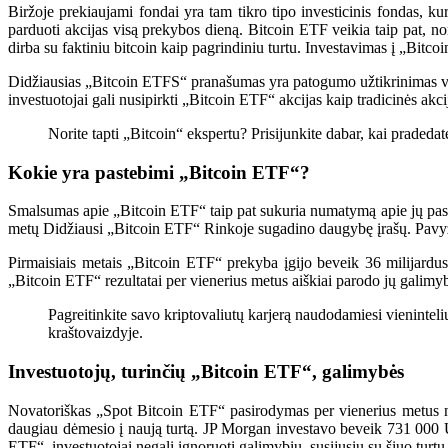
Biržoje prekiaujami fondai yra tam tikro tipo investicinis fondas, kur
parduoti akcijas visą prekybos dieną. Bitcoin ETF veikia taip pat, no
dirba su faktiniu bitcoin kaip pagrindiniu turtu. Investavimas į „Bitcoin
Didžiausias „Bitcoin ETFS“ pranašumas yra patogumo užtikrinimas vart
investuotojai gali nusipirkti „Bitcoin ETF“ akcijas kaip tradicinės akci
Norite tapti „Bitcoin“ ekspertu? Prisijunkite dabar, kai praded
Kokie yra pastebimi „Bitcoin ETF“?
Smalsumas apie „Bitcoin ETF“ taip pat sukuria numatymą apie jų pasi
metų
Didžiausi „Bitcoin ETF“
Rinkoje sugadino daugybę įrašų. Pavyz
Pirmaisiais metais „Bitcoin ETF“ prekyba įgijo beveik 36 milijardus d
„Bitcoin ETF“ rezultatai per vienerius metus aiškiai parodo jų galimybe
Pagreitinkite savo kriptovaliutų karjerą naudodamiesi vieninteliu
kraštovaizdyje.
Investuotojų, turinčių „Bitcoin ETF“, galimybės
Novatoriškas „Spot Bitcoin ETF“ pasirodymas per vienerius metus n
daugiau dėmesio į naują turtą. JP Morgan investavo beveik 731 000
ETF“, investuotojai negali ignoruoti galimybių, susijusių su šiuo turtu