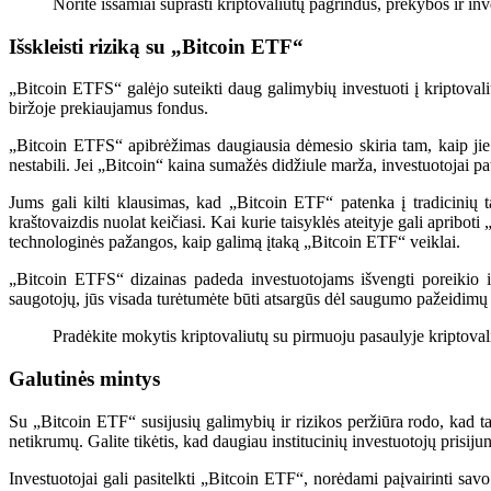
Norite išsamiai suprasti kriptovaliutų pagrindus, prekybos ir in
Išskleisti riziką su „Bitcoin ETF“
„Bitcoin ETFS“ galėjo suteikti daug galimybių investuoti į kriptovali
biržoje prekiaujamus fondus.
„Bitcoin ETFS“ apibrėžimas daugiausia dėmesio skiria tam, kaip jie 
nestabili. Jei „Bitcoin“ kaina sumažės didžiule marža, investuotojai pat
Jums gali kilti klausimas, kad „Bitcoin ETF“ patenka į tradicinių ta
kraštovaizdis nuolat keičiasi. Kai kurie taisyklės ateityje gali apribot
technologinės pažangos, kaip galimą įtaką „Bitcoin ETF“ veiklai.
„Bitcoin ETFS“ dizainas padeda investuotojams išvengti poreikio i
saugotojų, jūs visada turėtumėte būti atsargūs dėl saugumo pažeidimų 
Pradėkite mokytis kriptovaliutų su pirmuoju pasaulyje kriptovali
Galutinės mintys
Su „Bitcoin ETF“ susijusių galimybių ir rizikos peržiūra rodo, kad t
netikrumų. Galite tikėtis, kad daugiau institucinių investuotojų prisi
Investuotojai gali pasitelkti „Bitcoin ETF“, norėdami paįvairinti savo