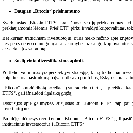
Daugiau „Bitcoin“ prieinamumo
Svarbiausias „Bitcoin ETFS“ pranašumas yra jų prieinamumas. Jei sud
prekiaujamomis lėšomis. Prieš ETF, pirkti ir valdyti kriptovaliutas, to
Bet kuriam tradiciniam investuotojui, kuris nieko nežino apie kriptov
nes jiems nereikia piniginių ar atsakomybės už saugų kriptovaliutos sau
ar valdant jos saugumą.
Sustiprinta diversifikavimo apimtis
Portfelio įvairinimas yra perspektyvi strategija, kurią tradiciniai in
kaip tinkamą pasirinkimą paįvairinti savo portfelius, išskyrus įprastą tu
„Bitcoin“ parodė ribotą koreliaciją su tradiciniu turtu, taip reiškia, 
ETFS“, gali išnaudoti ilgalaikę grąžą.
Diskusijos apie galimybes, susijusias su „Bitcoin ETF“, taip pat 
investuotojams.
Padidėjęs dėmesys reguliavimo aiškumui, „Bitcoin ETFS“ gali pasiūl
institucinius investuotojus į „Bitcoin ETFS“.