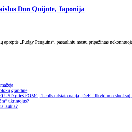
islus Don Quijote, Japonija
nų aprėptis „Pudgy Penguins“, pasauliniu mastu pripažintas nekonntuojam
a mažėja
blokų grandine
00 USD prieš FOMC, 1 colis pristato naują „DeFi“ likvidumo sluoksnį, 
a“ tikrintojus?
is laukia?