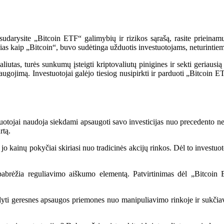
arysite „Bitcoin ETF“ galimybių ir rizikos sąrašą, rasite prieinamumą
kias kaip „Bitcoin“, buvo sudėtinga užduotis investuotojams, neturintiem
aliutas, turės sunkumų įsteigti kriptovaliutų pinigines ir sekti geriaus
gojimą. Investuotojai galėjo tiesiog nusipirkti ir parduoti „Bitcoin ETF
vestuotojai naudoja siekdami apsaugoti savo investicijas nuo precedento n
rtą.
kad jo kainų pokyčiai skiriasi nuo tradicinės akcijų rinkos. Dėl to inves
pabrėžia reguliavimo aiškumo elementą. Patvirtinimas dėl „Bitcoin ET
yti geresnes apsaugos priemones nuo manipuliavimo rinkoje ir sukčiavi