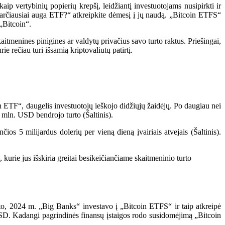
aip vertybinių popierių krepšį, leidžiantį investuotojams nusipirkti ir
 sparčiausiai auga ETF?“ atkreipkite dėmesį į jų naudą. „Bitcoin ETFS“
 „Bitcoin“.
menines pinigines ar valdytų privačius savo turto raktus. Priešingai,
e rečiau turi išsamią kriptovaliutų patirtį.
ETF“, daugelis investuotojų ieškojo didžiųjų žaidėjų. Po daugiau nei
 mln. USD bendrojo turto (
Šaltinis
).
ios 5 milijardus dolerių per vieną dieną įvairiais atvejais (
Šaltinis
).
 kurie jus išskiria greitai besikeičiančiame skaitmeninio turto
o, 2024 m. „Big Banks“ investavo į „Bitcoin ETFS“ ir taip atkreipė
D. Kadangi pagrindinės finansų įstaigos rodo susidomėjimą „Bitcoin