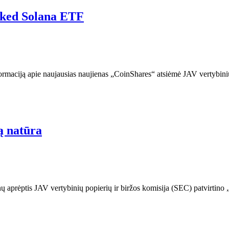
aked Solana ETF
ormaciją apie naujausias naujienas „CoinShares“ atsiėmė JAV vertybinių
ą natūra
enų aprėptis JAV vertybinių popierių ir biržos komisija (SEC) patvirt