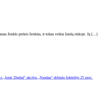
as ženklo prekės ženklas, ir toliau veikia žaislų rinkoje. Jų […]
o „Ionic Digital“ akcijos „Nasdaq“ debiuto šoktelėjo 25 proc.