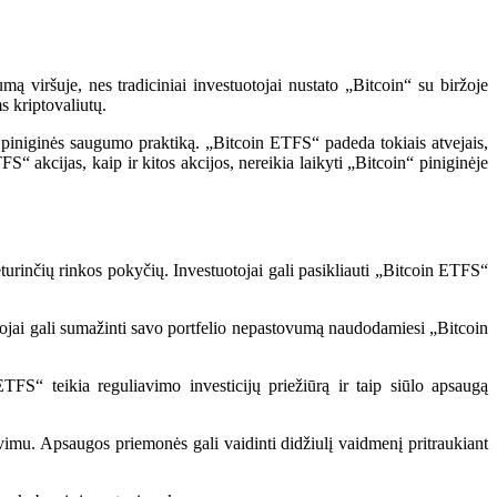
 viršuje, nes tradiciniai investuotojai nustato „Bitcoin“ su biržoje
s kriptovaliutų.
ią piniginės saugumo praktiką. „Bitcoin ETFS“ padeda tokiais atvejais,
S“ akcijas, kaip ir kitos akcijos, nereikia laikyti „Bitcoin“ piniginėje
eturinčių rinkos pokyčių. Investuotojai gali pasikliauti „Bitcoin ETFS“
tuotojai gali sumažinti savo portfelio nepastovumą naudodamiesi „Bitcoin
FS“ teikia reguliavimo investicijų priežiūrą ir taip siūlo apsaugą
mu. Apsaugos priemonės gali vaidinti didžiulį vaidmenį pritraukiant