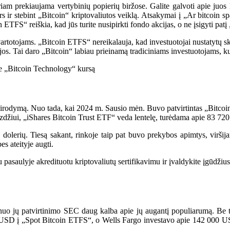
iam prekiaujama vertybinių popierių biržose. Galite galvoti apie juos k
rs ir stebint „Bitcoin“ kriptovaliutos veiklą. Atsakymai į „Ar bitcoin
 ETFS“ reiškia, kad jūs turite nusipirkti fondo akcijas, o ne įsigyti patį
otojams. „Bitcoin ETFS“ nereikalauja, kad investuotojai nustatytų skait
jos. Tai daro „Bitcoin“ labiau prieinamą tradiciniams investuotojams, kuri
ate „Bitcoin Technology“ kursą
rodymą. Nuo tada, kai 2024 m. Sausio mėn. Buvo patvirtintas „Bitcoin 
džiui, „iShares Bitcoin Trust ETF“ veda lentelę, turėdama apie 83 720
olerių. Tiesą sakant, rinkoje taip pat buvo prekybos apimtys, viršijanč
s ateityje augti.
 pasaulyje akredituotu kriptovaliutų sertifikavimu ir įvaldykite įgūdžius,
uo jų patvirtinimo SEC daug kalba apie jų augantį populiarumą. Be t
 USD į „Spot Bitcoin ETFS“, o Wells Fargo investavo apie 142 000 US
.