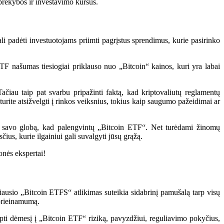
 prekybos ir investavimo kursus.
li padėti investuotojams priimti pagrįstus sprendimus, kurie pasirinko
TF našumas tiesiogiai priklauso nuo „Bitcoin“ kainos, kuri yra labai
Tačiau taip pat svarbu pripažinti faktą, kad kriptovaliutų reglamentų
 turite atsižvelgti į rinkos veiksnius, tokius kaip saugumo pažeidimai ar
in“ savo globą, kad palengvintų „Bitcoin ETF“. Net turėdami žinomų
us, kurie ilgainiui gali suvalgyti jūsų grąžą.
onės ekspertai!
iausio „Bitcoin ETFS“ atlikimas suteikia sidabrinį pamušalą tarp visų
 prieinamumą.
reipti dėmesį į „Bitcoin ETF“ riziką, pavyzdžiui, reguliavimo pokyčius,