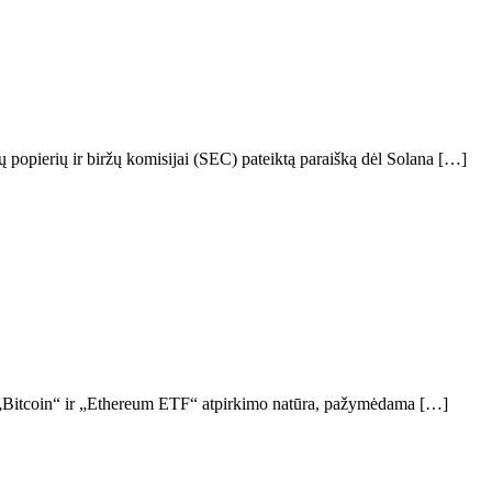
 popierių ir biržų komisijai (SEC) pateiktą paraišką dėl Solana […]
ino „Bitcoin“ ir „Ethereum ETF“ atpirkimo natūra, pažymėdama […]