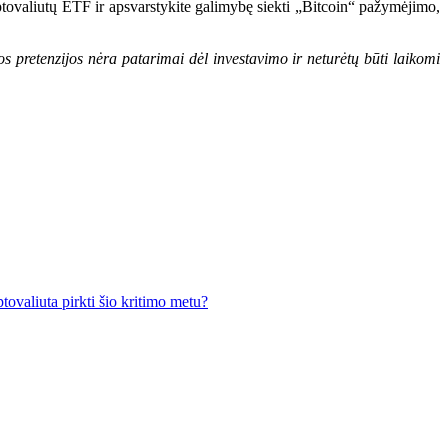
iptovaliutų ETF ir apsvarstykite galimybę siekti „Bitcoin“ pažymėjimo,
os pretenzijos nėra patarimai dėl investavimo ir neturėtų būti laikomi
tovaliuta pirkti šio kritimo metu?