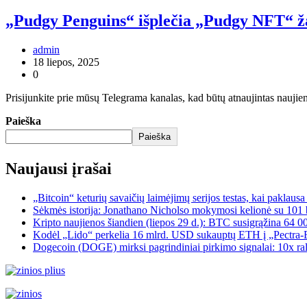
„Pudgy Penguins“ išplečia „Pudgy NFT“ ža
admin
18 liepos, 2025
0
Prisijunkite prie mūsų Telegrama kanalas, kad būtų atnaujintas naujie
Paieška
Paieška
Naujausi įrašai
„Bitcoin“ keturių savaičių laimėjimų serijos testas, kai paklaus
Sėkmės istorija: Jonathano Nicholso mokymosi kelionė su 101 
Kripto naujienos šiandien (liepos 29 d.): BTC susigrąžina 64 0
Kodėl „Lido“ perkelia 16 mlrd. USD sukauptų ETH į „Pectra-Er
Dogecoin (DOGE) mirksi pagrindiniai pirkimo signalai: 10x ral