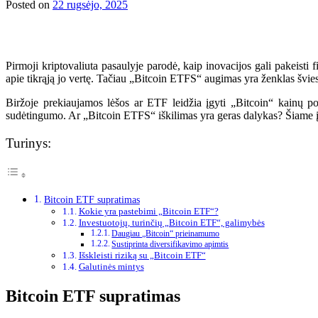
Posted on
22 rugsėjo, 2025
Pirmoji kriptovaliuta pasaulyje parodė, kaip inovacijos gali pakeisti
apie tikrąją jo vertę. Tačiau „Bitcoin ETFS“ augimas yra ženklas švies
Biržoje prekiaujamos lėšos ar ETF leidžia įgyti „Bitcoin“ kainų p
sudėtingumo. Ar „Bitcoin ETFS“ iškilimas yra geras dalykas? Šiame į
Turinys:
Bitcoin ETF supratimas
Kokie yra pastebimi „Bitcoin ETF“?
Investuotojų, turinčių „Bitcoin ETF“, galimybės
Daugiau „Bitcoin“ prieinamumo
Sustiprinta diversifikavimo apimtis
Išskleisti riziką su „Bitcoin ETF“
Galutinės mintys
Bitcoin ETF supratimas