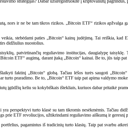
vestavimo strategijas? Dabar užsiregistruokite į kriptovaliutų pagrindus,
utą, nors ir ne be tam tikros rizikos. „Bitcoin ETF“ rizikos apžvalga ga
veikia, stebėdami paties „Bitcoin“ kainų judėjimą. Tai reiškia, kad E
irs didžiulius nuostolius.
isyklių, patvirtinančių reguliavimo institucijas, daugialypę taisyklę. 
i „Bitcoin ETF“ augimą, darant įtaką „Bitcoin“ kainai. Be to, jūs taip pat
šlaikyti faktinį „Bitcoin“ globą. Tačiau lėšos turės saugoti „Bitco
ar turto praradimo. Be to, „Bitcoin“ ETF taip pat apima valdymo mokesči
utų įgūdžių keliu su kokybiškais ištekliais, kuriuos dabar pritaikė pram
ai yra perspektyvi turto klasė su tam tikromis nesėkmėmis. Tačiau didž
jungs prie ETF revoliucijos, užtikrindami reguliavimo aiškumą ir geresnį
 portfelius, pagamintus iš tradicinių turto klasių. Taip pat svarbu atk