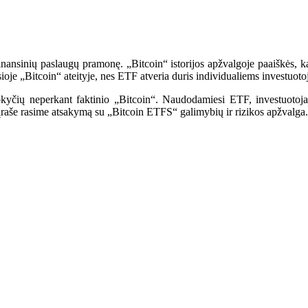
 finansinių paslaugų pramonę. „Bitcoin“ istorijos apžvalgoje paaiškės, k
ioje „Bitcoin“ ateityje, nes ETF atveria duris individualiems investuoto
okyčių neperkant faktinio „Bitcoin“. Naudodamiesi ETF, investuotoja
raše rasime atsakymą su „Bitcoin ETFS“ galimybių ir rizikos apžvalga.