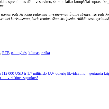
kius sprendimus dėl investavimo, skirkite laiko kruopščiai suprasti kr
dve.
kirtas pateikti jokių patarimų investavimui. Šiame straipsnyje pateikt
rė bet kuris asmuo, kuris remiasi šiuo straipsniu. Atlikite savo tyrimus!
n
,
ETF
,
galimybės
,
kilimas
,
rizika
u 112 000 USD ir 1,7 milijardo JAV dolerių likvidavimų – geriausia krip
– atvirkštinės sąrankos?