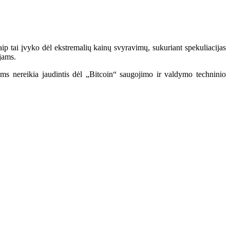
aip tai įvyko dėl ekstremalių kainų svyravimų, sukuriant spekuliacijas
jams.
ms nereikia jaudintis dėl „Bitcoin“ saugojimo ir valdymo techninio