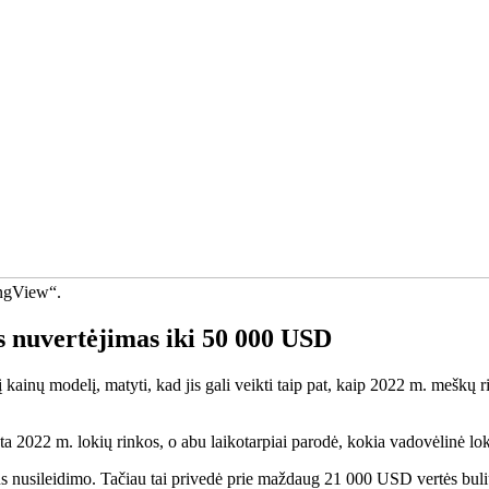
ngView“.
as nuvertėjimas iki 50 000 USD
į kainų modelį, matyti, kad jis gali veikti taip pat, kaip 2022 m. meškų 
a 2022 m. lokių rinkos, o abu laikotarpiai parodė, kokia vadovėlinė loki
usileidimo. Tačiau tai privedė prie maždaug 21 000 USD vertės bulių spą