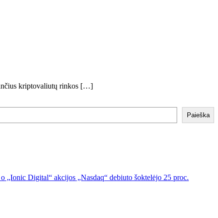
tančius kriptovaliutų rinkos […]
Paieška
o „Ionic Digital“ akcijos „Nasdaq“ debiuto šoktelėjo 25 proc.