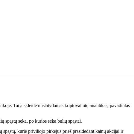
rinkoje. Tai atskleidė nustatydamas kriptovaliutų analitikas, pavadintas
ų spąstų seka, po kurios seka bulių spąstai.
stų, kurie priviliojo pirkėjus prieš prasidedant kainų akcijai ir