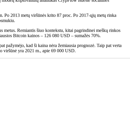
modelį kriptovaliutų analitikas CrypFlow išdėstė socialinės
. Po 2013 metų viršūnės krito 87 proc. Po 2017-ųjų metų rinka
uosmukiu.
s metus. Remiantis šiuo kontekstu, kitai pagrindinei meškų rinkos
idžiausios Bitcoin kainos – 126 080 USD – sumažės 70%.
at pažymėjo, kad ši kaina nėra žemiausia prognozė. Taip pat verta
lo viršūnė yra 2021 m., apie 69 000 USD.