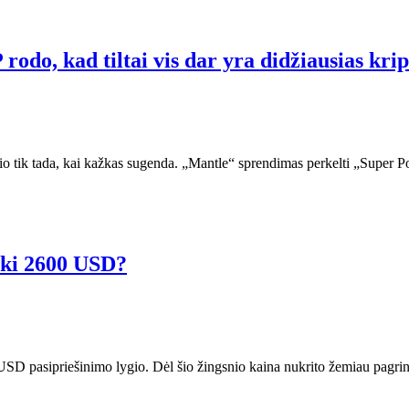
odo, kad tiltai vis dar yra didžiausias kri
sio tik tada, kai kažkas sugenda. „Mantle“ sprendimas perkelti „Super P
iki 2600 USD?
USD pasipriešinimo lygio. Dėl šio žingsnio kaina nukrito žemiau pagrin