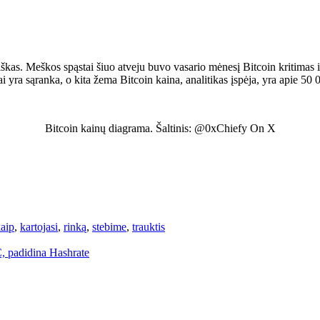
iškas. Meškos spąstai šiuo atveju buvo vasario mėnesį Bitcoin kritimas 
ai yra sąranka, o kita žema Bitcoin kaina, analitikas įspėja, yra apie 5
Bitcoin kainų diagrama. Šaltinis: @0xChiefy On X
aip
,
kartojasi
,
rinką
,
stebime
,
trauktis
C, padidina Hashrate