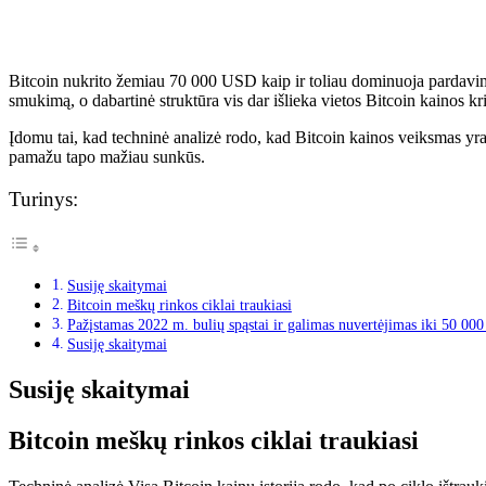
Bitcoin nukrito žemiau 70 000 USD kaip
ir toliau dominuoja pardav
smukimą, o dabartinė struktūra vis dar išlieka
vietos Bitcoin kainos kr
Įdomu tai, kad techninė analizė rodo, kad Bitcoin kainos veiksmas yr
pamažu tapo mažiau sunkūs.
Turinys:
Susiję skaitymai
Bitcoin meškų rinkos ciklai traukiasi
Pažįstamas 2022 m. bulių spąstai ir galimas nuvertėjimas iki 50 0
Susiję skaitymai
Susiję skaitymai
Bitcoin meškų rinkos ciklai traukiasi