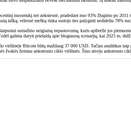
kimai buvo suspaudžiami beveik mechaniniu tikslumu. Šį aiškiai matomą 
rocentinį nuosmukį nei ankstesnė, pradedant nuo 93% žlugimo po 2011 m
ausią tašką, vėlesnė meškų rinka sustojo ties palyginti nedideliu 78% n
palaipsniui sumažino neigiamą nepastovumą, kuris apibrėžė jos pirmuosiu
Todėl galima daryti prielaidą apie blogiausią scenarijų, kai 2025 m. d
o viršūnėje Bitcoin būtų maždaug 37 000 USD. Tačiau analitikas taip p
s žvakės žemiau ankstesnio ciklo viršūnės. Šiuo atveju ankstesnio cik