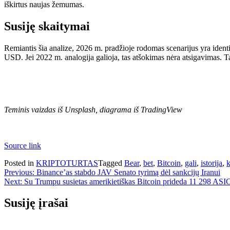
iškirtus naujas žemumas.
Susiję skaitymai
Remiantis šia analize, 2026 m. pradžioje rodomas scenarijus yra ident
USD.
Jei 2022 m. analogija galioja, tas atšokimas nėra atsigavimas. T
Teminis vaizdas iš Unsplash, diagrama iš TradingView
Source link
Posted in
KRIPTOTURTAS
Tagged
Bear
,
bet
,
Bitcoin
,
gali
,
istorija
,
k
Navigacija
Previous:
Binance’as stabdo JAV Senato tyrimą dėl sankcijų Iranui
Next:
Su Trumpu susietas amerikietiškas Bitcoin prideda 11 298 ASI
tarp
įrašų
Susiję įrašai