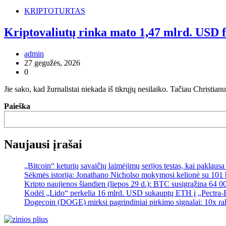
KRIPTOTURTAS
Kriptovaliutų rinka mato 1,47 mlrd. USD f
admin
27 gegužės, 2026
0
Jie sako, kad žurnalistai niekada iš tikrųjų nesilaiko. Tačiau Christian
Paieška
Naujausi įrašai
„Bitcoin“ keturių savaičių laimėjimų serijos testas, kai paklaus
Sėkmės istorija: Jonathano Nicholso mokymosi kelionė su 101 
Kripto naujienos šiandien (liepos 29 d.): BTC susigrąžina 64 0
Kodėl „Lido“ perkelia 16 mlrd. USD sukauptų ETH į „Pectra-Er
Dogecoin (DOGE) mirksi pagrindiniai pirkimo signalai: 10x ral