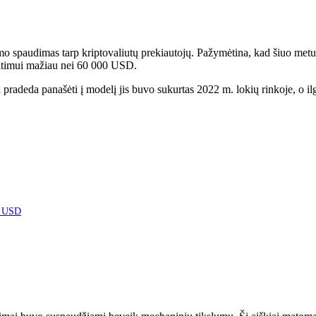
imo spaudimas
tarp kriptovaliutų prekiautojų. Pažymėtina, kad šiuo metu
itimui
mažiau nei 60 000 USD.
a
pradeda panašėti į modelį
jis buvo sukurtas 2022 m. lokių rinkoje, o il
00 USD