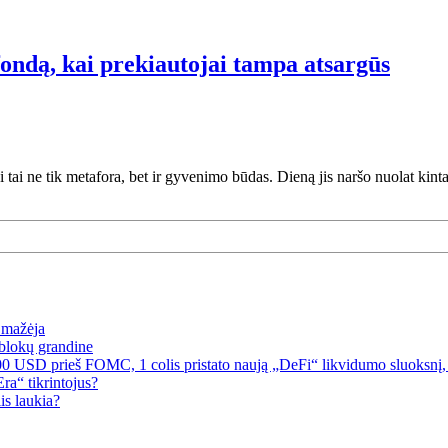
ondą, kai prekiautojai tampa atsargūs
ui tai ne tik metafora, bet ir gyvenimo būdas. Dieną jis naršo nuolat kin
a mažėja
blokų grandine
00 USD prieš FOMC, 1 colis pristato naują „DeFi“ likvidumo sluoksnį, 
a“ tikrintojus?
is laukia?