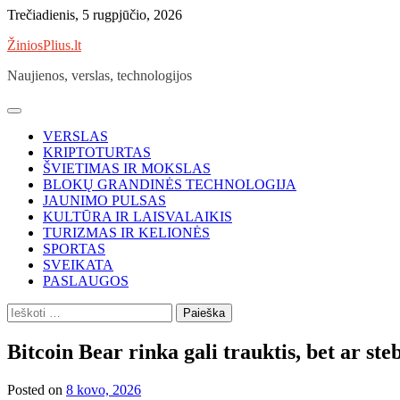
Skip
Trečiadienis, 5 rugpjūčio, 2026
to
ŽiniosPlius.lt
content
Naujienos, verslas, technologijos
VERSLAS
KRIPTOTURTAS
ŠVIETIMAS IR MOKSLAS
BLOKŲ GRANDINĖS TECHNOLOGIJA
JAUNIMO PULSAS
KULTŪRA IR LAISVALAIKIS
TURIZMAS IR KELIONĖS
SPORTAS
SVEIKATA
PASLAUGOS
Ieškoti:
Bitcoin Bear rinka gali trauktis, bet ar ste
Posted on
8 kovo, 2026