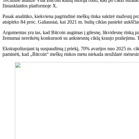
Techninė analizė
Visa Bitcoin kainų istorija
rodo, kad po ciklo ištrau
žiniasklaidos platformoje X.
Pasak analitiko, kiekviena pagrindinė meškų rinka sukūrė mažesnį p
atsipirko 84 proc. Galiausiai, kai 2021 m. bulių ciklas pasiekė aukšči
Argumentas yra tas, kad Bitcoin augimas į gilesnę, likvidesnę rinką 
žemumai nereikėtų konkuruoti su ankstesnių ciklų kraujo praliejimu. 
Ekstrapoliuojant tą suspaudimą į priekį,
70% avarijos nuo
2025 m. cikl
paminėti, kad „Bitcoin“ meškų rinkos metu niekada neuždarė mėnesinė