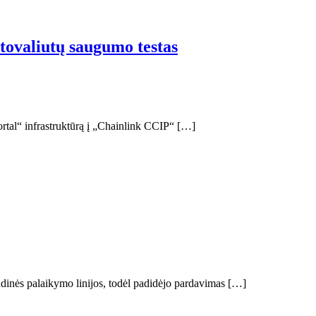
ptovaliutų saugumo testas
ortal“ infrastruktūrą į „Chainlink CCIP“ […]
dinės palaikymo linijos, todėl padidėjo pardavimas […]