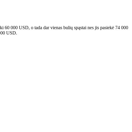
iki 60 000 USD, o tada dar vienas bulių spąstai
nes jis pasiekė 74 000
0 000 USD.