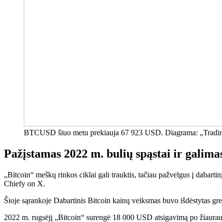
BTCUSD šiuo metu prekiauja 67 923 USD. Diagrama: „Tradi
Pažįstamas 2022 m. bulių spąstai ir galim
„Bitcoin“ meškų rinkos ciklai gali trauktis, tačiau pažvelgus į dabartin
Chiefy on X.
Šioje sąrankoje
Dabartinis Bitcoin kainų veiksmas buvo išdėstytas gret
2022 m. rugsėjį „Bitcoin“ surengė 18 000 USD atsigavimą po žiauraus n