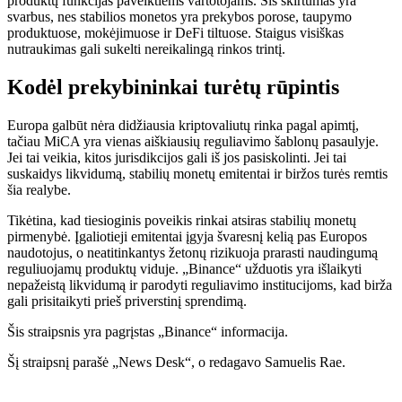
produktų funkcijas paveiktiems vartotojams. Šis skirtumas yra
svarbus, nes stabilios monetos yra prekybos porose, taupymo
produktuose, mokėjimuose ir DeFi tiltuose. Staigus visiškas
nutraukimas gali sukelti nereikalingą rinkos trintį.
Kodėl prekybininkai turėtų rūpintis
Europa galbūt nėra didžiausia kriptovaliutų rinka pagal apimtį,
tačiau MiCA yra vienas aiškiausių reguliavimo šablonų pasaulyje.
Jei tai veikia, kitos jurisdikcijos gali iš jos pasiskolinti. Jei tai
suskaidys likvidumą, stabilių monetų emitentai ir biržos turės remtis
šia realybe.
Tikėtina, kad tiesioginis poveikis rinkai atsiras stabilių monetų
pirmenybė. Įgaliotieji emitentai įgyja švaresnį kelią pas Europos
naudotojus, o neatitinkantys žetonų rizikuoja prarasti naudingumą
reguliuojamų produktų viduje. „Binance“ užduotis yra išlaikyti
nepažeistą likvidumą ir parodyti reguliavimo institucijoms, kad birža
gali prisitaikyti prieš priverstinį sprendimą.
Šis straipsnis yra pagrįstas „Binance“ informacija.
Šį straipsnį parašė „News Desk“, o redagavo Samuelis Rae.