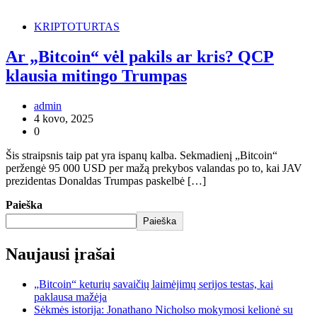
KRIPTOTURTAS
Ar „Bitcoin“ vėl pakils ar kris? QCP
klausia mitingo Trumpas
admin
4 kovo, 2025
0
Šis straipsnis taip pat yra ispanų kalba. Sekmadienį „Bitcoin“
peržengė 95 000 USD per mažą prekybos valandas po to, kai JAV
prezidentas Donaldas Trumpas paskelbė […]
Paieška
Paieška
Naujausi įrašai
„Bitcoin“ keturių savaičių laimėjimų serijos testas, kai
paklausa mažėja
Sėkmės istorija: Jonathano Nicholso mokymosi kelionė su