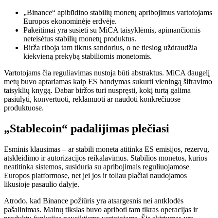
„Binance“ apibūdino stabilių monetų apribojimus vartotojams
Europos ekonominėje erdvėje.
Pakeitimai yra susieti su MiCA taisyklėmis, apimančiomis
neteisėtus stabilių monetų produktus.
Birža riboja tam tikrus sandorius, o ne tiesiog uždraudžia
kiekvieną prekybą stabiliomis monetomis.
Vartotojams čia reguliavimas nustoja būti abstraktus. MiCA daugelį
metų buvo aptariamas kaip ES bandymas sukurti vieningą šifravimo
taisyklių knygą. Dabar biržos turi nuspręsti, kokį turtą galima
pasiūlyti, konvertuoti, reklamuoti ar naudoti konkrečiuose
produktuose.
„Stablecoin“ padalijimas plečiasi
Esminis klausimas – ar stabili moneta atitinka ES emisijos, rezervų,
atskleidimo ir autorizacijos reikalavimus. Stabilios monetos, kurios
neatitinka sistemos, susiduria su apribojimais reguliuojamose
Europos platformose, net jei jos ir toliau plačiai naudojamos
likusioje pasaulio dalyje.
Atrodo, kad Binance požiūris yra atsargesnis nei antklodės
pašalinimas. Mainų tikslas buvo apriboti tam tikras operacijas ir