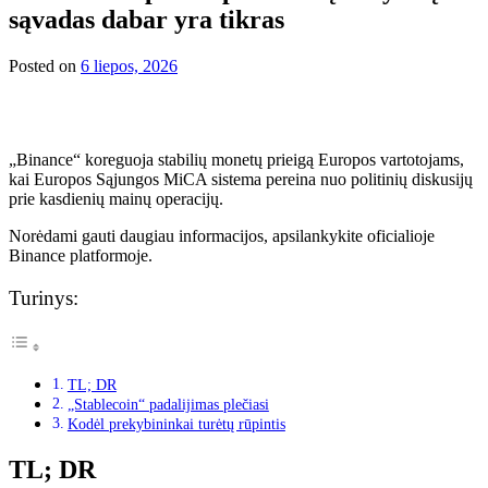
sąvadas dabar yra tikras
Posted on
6 liepos, 2026
„Binance“ koreguoja stabilių monetų prieigą Europos vartotojams,
kai Europos Sąjungos MiCA sistema pereina nuo politinių diskusijų
prie kasdienių mainų operacijų.
Norėdami gauti daugiau informacijos, apsilankykite oficialioje
Binance platformoje.
Turinys:
TL; DR
„Stablecoin“ padalijimas plečiasi
Kodėl prekybininkai turėtų rūpintis
TL; DR