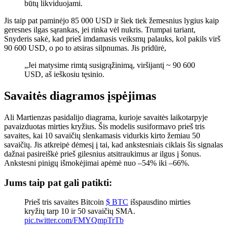
būtų likviduojami.
Jis taip pat paminėjo 85 000 USD ir šiek tiek žemesnius lygius kaip
geresnes ilgas sąrankas, jei rinka vėl nukris. Trumpai tariant,
Snyderis sakė, kad prieš imdamasis veiksmų palauks, kol pakils virš
90 600 USD, o po to atsiras silpnumas. Jis pridūrė,
„Jei matysime rimtą susigrąžinimą, viršijantį ~ 90 600
USD, aš ieškosiu tęsinio.
Savaitės diagramos įspėjimas
Ali Martienzas pasidalijo diagrama, kurioje savaitės laikotarpyje
pavaizduotas mirties kryžius. Šis modelis susiformavo prieš tris
savaites, kai 10 savaičių slenkamasis vidurkis kirto žemiau 50
savaičių. Jis atkreipė dėmesį į tai, kad ankstesniais ciklais šis signalas
dažnai pasireiškė prieš gilesnius atsitraukimus ar ilgus į šonus.
Ankstesni pinigų išmokėjimai apėmė nuo –54% iki –66%.
Jums taip pat gali patikti:
Prieš tris savaites Bitcoin
$ BTC
išspausdino mirties
kryžių tarp 10 ir 50 savaičių SMA.
pic.twitter.com/FMYQmpTrTb