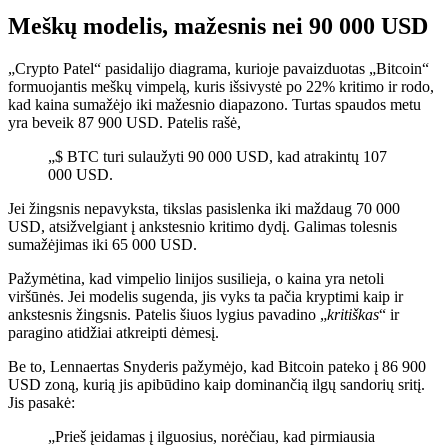
Meškų modelis, mažesnis nei 90 000 USD
„Crypto Patel“ pasidalijo diagrama, kurioje pavaizduotas „Bitcoin“
formuojantis meškų vimpelą, kuris išsivystė po 22% kritimo ir rodo,
kad kaina sumažėjo iki mažesnio diapazono. Turtas spaudos metu
yra beveik 87 900 USD. Patelis rašė,
„$ BTC turi sulaužyti 90 000 USD, kad atrakintų 107
000 USD.
Jei žingsnis nepavyksta, tikslas pasislenka iki maždaug 70 000
USD, atsižvelgiant į ankstesnio kritimo dydį. Galimas tolesnis
sumažėjimas iki 65 000 USD.
Pažymėtina, kad vimpelio linijos susilieja, o kaina yra netoli
viršūnės. Jei modelis sugenda, jis vyks ta pačia kryptimi kaip ir
ankstesnis žingsnis. Patelis šiuos lygius pavadino „
kritiškas
“ ir
paragino atidžiai atkreipti dėmesį.
Be to, Lennaertas Snyderis pažymėjo, kad Bitcoin pateko į 86 900
USD zoną, kurią jis apibūdino kaip dominančią ilgų sandorių sritį.
Jis pasakė:
„Prieš įeidamas į ilguosius, norėčiau, kad pirmiausia