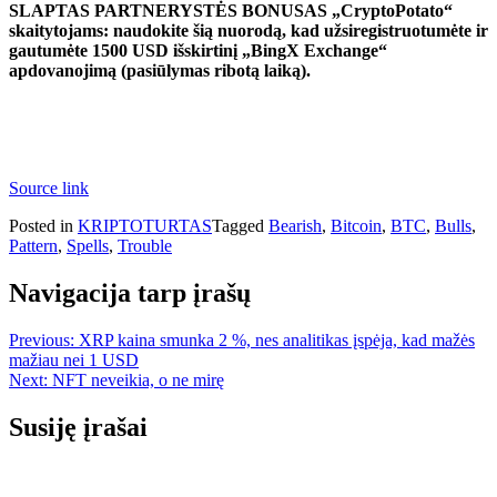
SLAPTAS PARTNERYSTĖS BONUSAS „CryptoPotato“
skaitytojams: naudokite šią nuorodą, kad užsiregistruotumėte ir
gautumėte 1500 USD išskirtinį „BingX Exchange“
apdovanojimą (pasiūlymas ribotą laiką).
Source link
Posted in
KRIPTOTURTAS
Tagged
Bearish
,
Bitcoin
,
BTC
,
Bulls
,
Pattern
,
Spells
,
Trouble
Navigacija tarp įrašų
Previous:
XRP kaina smunka 2 %, nes analitikas įspėja, kad mažės
mažiau nei 1 USD
Next:
NFT neveikia, o ne mirę
Susiję įrašai