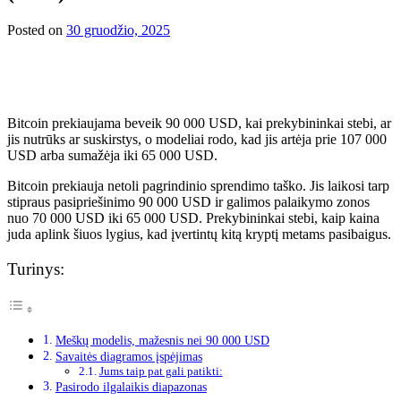
Posted on
30 gruodžio, 2025
Bitcoin prekiaujama beveik 90 000 USD, kai prekybininkai stebi, ar
jis nutrūks ar suskirstys, o modeliai rodo, kad jis artėja prie 107 000
USD arba sumažėja iki 65 000 USD.
Bitcoin prekiauja netoli pagrindinio sprendimo taško. Jis laikosi tarp
stipraus pasipriešinimo 90 000 USD ir galimos palaikymo zonos
nuo 70 000 USD iki 65 000 USD. Prekybininkai stebi, kaip kaina
juda aplink šiuos lygius, kad įvertintų kitą kryptį metams pasibaigus.
Turinys:
Meškų modelis, mažesnis nei 90 000 USD
Savaitės diagramos įspėjimas
Jums taip pat gali patikti:
Pasirodo ilgalaikis diapazonas