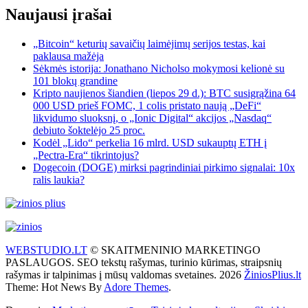
Naujausi įrašai
„Bitcoin“ keturių savaičių laimėjimų serijos testas, kai
paklausa mažėja
Sėkmės istorija: Jonathano Nicholso mokymosi kelionė su
101 blokų grandine
Kripto naujienos šiandien (liepos 29 d.): BTC susigrąžina 64
000 USD prieš FOMC, 1 colis pristato naują „DeFi“
likvidumo sluoksnį, o „Ionic Digital“ akcijos „Nasdaq“
debiuto šoktelėjo 25 proc.
Kodėl „Lido“ perkelia 16 mlrd. USD sukauptų ETH į
„Pectra-Era“ tikrintojus?
Dogecoin (DOGE) mirksi pagrindiniai pirkimo signalai: 10x
ralis laukia?
WEBSTUDIO.LT
© SKAITMENINIO MARKETINGO
PASLAUGOS. SEO tekstų rašymas, turinio kūrimas, straipsnių
rašymas ir talpinimas į mūsų valdomas svetaines. 2026
ŽiniosPlius.lt
Theme: Hot News By
Adore Themes
.