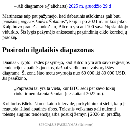
– Ali diagramos (@alicharts)
2025 m. gruodžio 29 d
Martinezas taip pat pažymėjo, kad dabartinis atšokimas gali būti
panašus į
negyvos katės atšokimas
“, kaip ir po 2021 m. rinkos piko.
Kaip buvo pranešta anksčiau, Bitcoin yra ant 100 savaičių slankiojo
vidurkio. Šis lygis pažymėjo ankstesnių pagrindinių ciklo korekcijų
pradžią.
Pasirodo ilgalaikis diapazonas
Daanas Crypto Trades pažymėjo, kad Bitcoin yra arti savo regresijos
tendencijos apatinės juostos, dažnai vadinamos vaivorykštės
diagrama. Ši zona šiuo metu svyruoja nuo 60 000 iki 80 000 USD.
Jis paaiškino,
„Paprastai tai yra ta vieta, kur BTC sėdi per savo lokių
rinką ir nenukrenta žemiau (neskaitant 2022 m.).
Kol turtas išlieka šiame kainų intervale, prekybininkai stebi, kaip jis
reaguoja išilgai apatinės ribos. Tolesnis veiksmas gali nulemti
tolesnę augimo tendenciją arba posūkį žemyn į 2026 m. pradžią.
SPECIALUS PASIŪLYMAS (išskirtinis)