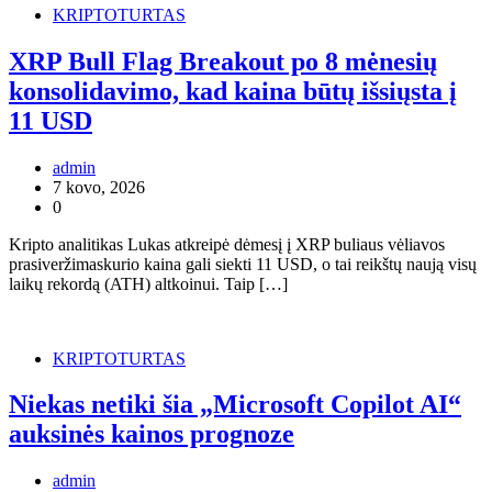
KRIPTOTURTAS
XRP Bull Flag Breakout po 8 mėnesių
konsolidavimo, kad kaina būtų išsiųsta į
11 USD
admin
7 kovo, 2026
0
Kripto analitikas Lukas atkreipė dėmesį į XRP buliaus vėliavos
prasiveržimaskurio kaina gali siekti 11 USD, o tai reikštų naują visų
laikų rekordą (ATH) altkoinui. Taip […]
KRIPTOTURTAS
Niekas netiki šia „Microsoft Copilot AI“
auksinės kainos prognoze
admin