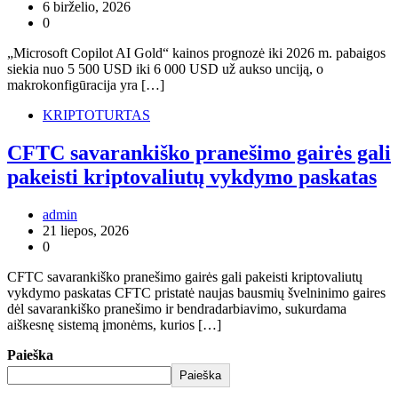
6 birželio, 2026
0
„Microsoft Copilot AI Gold“ kainos prognozė iki 2026 m. pabaigos
siekia nuo 5 500 USD iki 6 000 USD už aukso unciją, o
makrokonfigūracija yra […]
KRIPTOTURTAS
CFTC savarankiško pranešimo gairės gali
pakeisti kriptovaliutų vykdymo paskatas
admin
21 liepos, 2026
0
CFTC savarankiško pranešimo gairės gali pakeisti kriptovaliutų
vykdymo paskatas CFTC pristatė naujas bausmių švelninimo gaires
dėl savarankiško pranešimo ir bendradarbiavimo, sukurdama
aiškesnę sistemą įmonėms, kurios […]
Paieška
Paieška