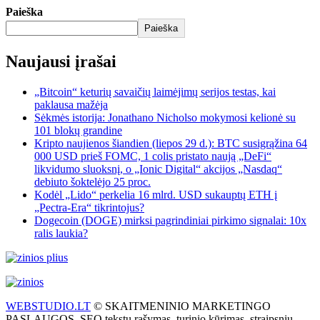
Paieška
Paieška
Naujausi įrašai
„Bitcoin“ keturių savaičių laimėjimų serijos testas, kai
paklausa mažėja
Sėkmės istorija: Jonathano Nicholso mokymosi kelionė su
101 blokų grandine
Kripto naujienos šiandien (liepos 29 d.): BTC susigrąžina 64
000 USD prieš FOMC, 1 colis pristato naują „DeFi“
likvidumo sluoksnį, o „Ionic Digital“ akcijos „Nasdaq“
debiuto šoktelėjo 25 proc.
Kodėl „Lido“ perkelia 16 mlrd. USD sukauptų ETH į
„Pectra-Era“ tikrintojus?
Dogecoin (DOGE) mirksi pagrindiniai pirkimo signalai: 10x
ralis laukia?
WEBSTUDIO.LT
© SKAITMENINIO MARKETINGO
PASLAUGOS. SEO tekstų rašymas, turinio kūrimas, straipsnių