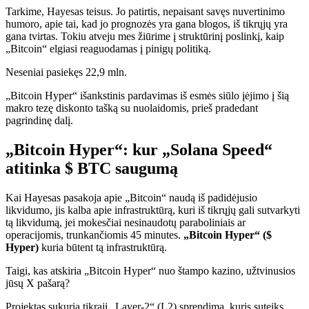
Tarkime, Hayesas teisus. Jo patirtis, nepaisant savęs nuvertinimo
humoro, apie tai, kad jo prognozės yra gana blogos, iš tikrųjų yra
gana tvirtas. Tokiu atveju mes žiūrime į struktūrinį poslinkį, kaip
„Bitcoin“ elgiasi reaguodamas į pinigų politiką.
Neseniai pasiekęs 22,9 mln.
„Bitcoin Hyper“ išankstinis pardavimas iš esmės siūlo įėjimo į šią
makro tezę diskonto tašką su nuolaidomis, prieš pradedant
pagrindinę dalį.
„Bitcoin Hyper“: kur „Solana Speed“
atitinka $ BTC saugumą
Kai Hayesas pasakoja apie „Bitcoin“ naudą iš padidėjusio
likvidumo, jis kalba apie infrastruktūrą, kuri iš tikrųjų gali sutvarkyti
tą likvidumą, jei mokesčiai nesinaudotų paraboliniais ar
operacijomis, trunkančiomis 45 minutes.
„Bitcoin Hyper“ ($
Hyper)
kuria būtent tą infrastruktūrą.
Taigi, kas atskiria „Bitcoin Hyper“ nuo štampo kazino, užtvinusios
jūsų X pašarą?
Projektas sukuria tikrąjį „Layer-2“ (L2) sprendimą, kuris suteiks