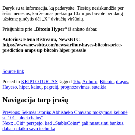
Daryk su ta informacija, ką padarysite. Tiesiog nesiskundžia per
šešis mėnesius, kai žetonas prekiauja 10x ir jūs buvote per daug
užsiėmę ginčytis dėl „X“ dviračių viršūnių.
Prisijunkite prie
„Bitcoin Hyper“
iš anksto dabar.
Autorius: Elena Bistreanu, NewsBTC-
https://www.newsbtc.com/news/arthur-hayes-bitcoin-price-
prediction-amps-up-bitcoin-hiper-presale
Source link
Posted in
KRIPTOTURTAS
Tagged
10x
,
Arthuro
,
Bitcoin
,
drąsus
,
Hayeso
,
hiper
,
kainų
,
pagreitį
,
prognozavimas
,
suteikia
Navigacija tarp įrašų
Previous:
Sėkmės istorija: Abhisheko Chavano mokymosi kelionė
su 101 „blockchains“
Next:
„Citi“ perspėjo, kad „StableCoins“ gali nusausinti bankus,
dabar palaiko savo techniką