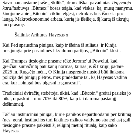
Savo naujausiame įraše „Skiltis“, dramatiškai pavadintas
Tegyvuoja
karalius
buvęs „Bitmex“ bosas teigia, kad viskas, ką, mūsų manymu,
žinojome apie „Bitcoin“ ciklinį elgesį, netrukus bus išmesta pro
langą. Makroekonominė arbata, kurią jis išsilieja, šį kartą iš tikrųjų
turi prasmę.
Šaltinis: Arthuras Hayesas x
Kai Fed spausdina pinigus, kaip ir išeina iš stiliaus, ir Kinija
prisijungia prie pasaulinės likvidumo partijos, „Bitcoin“ klesti.
Kai Trumpas tiesiogine prasme rėkė Jerome’ui Powelui, kad
greičiau sumažintų palūkanų normas, kurias jis iš tikrųjų padarė
2025 m. Rugsėjo mėn., O Kinija nusprendė nustoti būti linksma
policija dėl pinigų plėtros, mes pradedame tai, ką Hayesas vadina
era, kur „pinigai bus pigesni ir gausesni“.
Tradiciniai dviračių stebėtojai tikisi, kad „Bitcoin“ greitai pasieks jo
piką, o paskui – nuo 70% iki 80%, kaip tai daroma pastarąjį
dešimtmetį.
Tačiau instituciniai pinigai, kurie panikos neparduodami per kritimą
(nes, gerai, institucijos turi faktines rizikos valdymo strategijas) gali
tiesiogine prasme pakeisti šį religinį metinį ritualą, kaip sako
Hayesas.