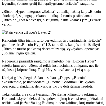
legendinį Solanos greitį iki neprilygstamo „Bitcoin“ saugumo.
„Bitcoin Hyper“ integruos „Solana“ virtualią mašiną kaip „Bitcoin“
sluoksnį-2, sujungtą per kanoninį tiltą, iš esmės pasiimdamas
„Bitcoin“ „Fort Knox“ lygio saugumą ir suteikdamas jam „Ferrari“
variklį.
Kanoninis tiltas įgalins turto pervedimus tarp pagrindinės „Bitcoin“
grandinės ir „Bitcoin Hyper“ L2, tai reiškia, kad jūs turite išlaikyti
„Bitcoin“ mūšio patikrintą decentralizaciją, vykdydami operacijas
„Solana“ lygio greičiu.
Nebereikia pasirinkti saugumo ir mastelio, nes „Bitcoin Hyper“
suteiks jums abu, būtent tai reikia instituciniams pinigams, nes jie
užplūsta į kriptovaliutą. Taigi Hayeso tezė ateina į visą ratą.
Kūrėjai galės įdiegti „Solana“ stiliaus „Dapps“ „Bitcoin“
ekosistemoje, pasinaudodami „Bitcoin“ likvidumu, išlaikydami
operacijų pralaidumą, dėl kurio iš tikrųjų defi galima naudoti.
Tokenomika yra skirta tvarumui; Ne greitas kilimėlio traukimas.
Komanda skyrė dideles dalis apdovanojimų ir ekosistemų plėtrai, tai
reiškia, kad jie žaidžia ilgą žaidimą, būtent žaidimą, kurį norite žaisti,