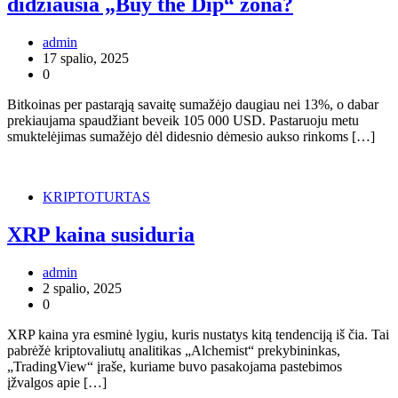
didžiausia „Buy the Dip“ zona?
admin
17 spalio, 2025
0
Bitkoinas per pastarąją savaitę sumažėjo daugiau nei 13%, o dabar
prekiaujama spaudžiant beveik 105 000 USD. Pastaruoju metu
smuktelėjimas sumažėjo dėl didesnio dėmesio aukso rinkoms […]
KRIPTOTURTAS
XRP kaina susiduria
admin
2 spalio, 2025
0
XRP kaina yra esminė lygiu, kuris nustatys kitą tendenciją iš čia. Tai
pabrėžė kriptovaliutų analitikas „Alchemist“ prekybininkas,
„TradingView“ įraše, kuriame buvo pasakojama pastebimos
įžvalgos apie […]