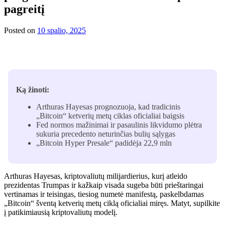
pagreitį
Posted on
10 spalio, 2025
Ką žinoti:
Arthuras Hayesas prognozuoja, kad tradicinis
„Bitcoin“ ketverių metų ciklas oficialiai baigsis
Fed normos mažinimai ir pasaulinis likvidumo plėtra
sukuria precedento neturinčias bulių sąlygas
„Bitcoin Hyper Presale“ padidėja 22,9 mln
Arthuras Hayesas, kriptovaliutų milijardierius, kurį atleido
prezidentas Trumpas ir kažkaip visada sugeba būti prieštaringai
vertinamas ir teisingas, tiesiog numetė manifestą, paskelbdamas
„Bitcoin“ šventą ketverių metų ciklą oficialiai miręs. Matyt, supilkite
į patikimiausią kriptovaliutų modelį.