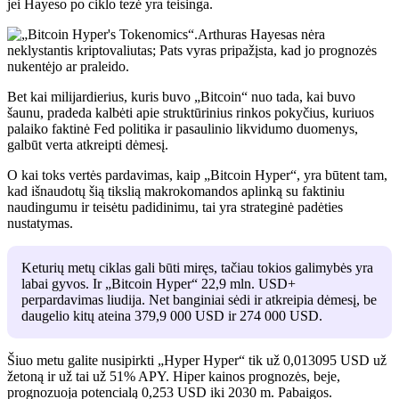
jei Hayeso po ciklo tezė yra teisinga.
Arthuras Hayesas nėra
neklystantis kriptovaliutas; Pats vyras pripažįsta, kad jo prognozės
nukentėjo ar praleido.
Bet kai milijardierius, kuris buvo „Bitcoin“ nuo tada, kai buvo
šaunu, pradeda kalbėti apie struktūrinius rinkos pokyčius, kuriuos
palaiko faktinė Fed politika ir pasaulinio likvidumo duomenys,
galbūt verta atkreipti dėmesį.
O kai toks vertės pardavimas, kaip „Bitcoin Hyper“, yra būtent tam,
kad išnaudotų šią tikslią makrokomandos aplinką su faktiniu
naudingumu ir teisėtu padidinimu, tai yra strateginė padėties
nustatymas.
Keturių metų ciklas gali būti miręs, tačiau tokios galimybės yra
labai gyvos. Ir „Bitcoin Hyper“ 22,9 mln. USD+
perpardavimas liudija. Net banginiai sėdi ir atkreipia dėmesį, be
daugelio kitų ateina 379,9 000 USD ir 274 000 USD.
Šiuo metu galite nusipirkti „Hyper Hyper“ tik už 0,013095 USD už
žetoną ir už tai už 51% APY. Hiper kainos prognozės, beje,
prognozuoja potencialą 0,253 USD iki 2030 m. Pabaigos.