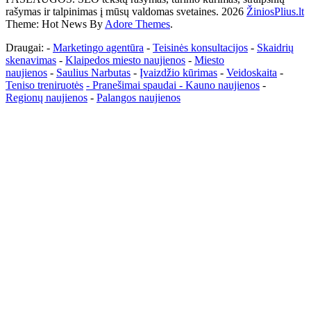
rašymas ir talpinimas į mūsų valdomas svetaines. 2026
ŽiniosPlius.lt
Theme: Hot News By
Adore Themes
.
Draugai: -
Marketingo agentūra
-
Teisinės konsultacijos
-
Skaidrių
skenavimas
-
Klaipedos miesto naujienos
-
Miesto
naujienos
-
Saulius Narbutas
-
Įvaizdžio kūrimas
-
Veidoskaita
-
Teniso treniruotės
- Pranešimai spaudai -
Kauno naujienos
-
Regionų naujienos
-
Palangos naujienos