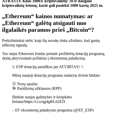
ATRASTI: Kitas 1000X kriptovaliutų: 10 ir daugiau
kriptovaliutų žetonų, kurie gali pasiekti 1000 kartų 2025 m.
„Ethereum“ kainos numatymas: ar
„Ethereum“ galėtų atsigauti nuo
ilgalaikės paramos prieš „Bitcoin“?
Prekybininkai stebi, kaip šią savaitę rinka užsidaro, kad gautų
aiškesnį signalą.
Tuo tarpu Ethereum fondas pristatė peržiūrėtą dotacijų programą,
skirtą aktyvesniam požiūriui į ekosistemų palaikymą.
1/ ESP dotacijų paraiškos jau ATVIRTAS! ✨
Mūsų naujoji dotacijų programa sudaryta dviem būdais:
💡 Norų sąrašas
🎯 Pasiūlymų užklausos (RPP)
Ištirkite naujas galimybes ir kreipkitės
žemiau!https://t.co/qg4gBL62ED
– EF ekosistemų palaikymo programa (@EF_ESP)