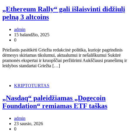
„Ethereum Rally“ gali išlaisvinti didžiulį
pelną 3 altcoins
admin
15 balandžio, 2025
0
Priežastis pasitikėti Griežta redakcinė politika, kurioje pagrindinis
dėmesys skiriamas tikslumui, aktualumui ir nešališkumui Sukūrė
pramonės ekspertai ir kruopščiai peržiūrimi Aukščiausi pranešimų ir
leidybos standartai Griežta […]
KRIPTOTURTAS
„Nasdaq“ paleidžiamas „Dogecoin
Foundation“ remiamas ETF taškas
admin
23 sausio, 2026
0