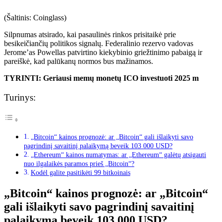
(
Šaltinis: Coinglass
)
Silpnumas atsirado, kai pasaulinės rinkos prisitaikė prie
besikeičiančių politikos signalų. Federalinio rezervo vadovas
Jerome’as Powellas patvirtino kiekybinio griežtinimo pabaigą ir
pareiškė, kad palūkanų normos bus mažinamos.
TYRINTI: Geriausi memų monetų ICO investuoti 2025 m
Turinys:
„Bitcoin“ kainos prognozė: ar „Bitcoin“ gali išlaikyti savo
pagrindinį savaitinį palaikymą beveik 103 000 USD?
„Ethereum“ kainos numatymas: ar „Ethereum“ galėtų atsigauti
nuo ilgalaikės paramos prieš „Bitcoin“?
Kodėl galite pasitikėti 99 bitkoinais
„Bitcoin“ kainos prognozė: ar „Bitcoin“
gali išlaikyti savo pagrindinį savaitinį
palaikymą beveik 103 000 USD?