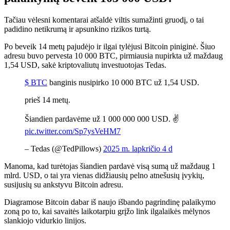
Tačiau vėlesni komentarai atšaldė viltis sumažinti gruodį, o tai
padidino netikrumą ir apsunkino rizikos turtą.
Po beveik 14 metų pajudėjo ir ilgai tylėjusi Bitcoin piniginė. Šiuo
adresu buvo pervesta 10 000 BTC, pirmiausia nupirkta už maždaug
1,54 USD, sakė kriptovaliutų investuotojas Tedas.
$ BTC
banginis nusipirko 10 000 BTC už 1,54 USD.
prieš 14 metų.
Šiandien pardavėme už 1 000 000 000 USD. ✌️
pic.twitter.com/Sp7ysVeHM7
– Tedas (@TedPillows)
2025 m. lapkričio 4 d
Manoma, kad turėtojas šiandien pardavė visą sumą už maždaug 1
mlrd. USD, o tai yra vienas didžiausių pelno atnešusių įvykių,
susijusių su ankstyvu Bitcoin adresu.
Diagramose Bitcoin dabar iš naujo išbando pagrindinę palaikymo
zoną po to, kai savaitės laikotarpiu grįžo link ilgalaikės mėlynos
slankiojo vidurkio linijos.