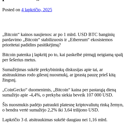
Posted on
4 lapkričio, 2025
„Bitcoin“ kainos naujienos: ar po 1 mlrd. USD BTC banginių
pardavimo „Bitcoin“ stabilizuosis ir „Ethereum“ ekosistemos
prioritetai padidins pasitikėjimą?
Bitcoin patenka į lapkritį po to, kai paskelbė pirmąjį neigiamą spalį
per šešerius metus.
Sumažėjimas sukėlė prekybininkų diskusijas apie tai, ar
atsitraukimas rodo gilesnį nuosmukį, ar įprastą pauzę prieš kitą
žingsnį.
„CoinGecko“ duomenimis, „Bitcoin“ kaina per pastarąją dieną
sumažėjo apie -4,4%, o prekyba siekia beveik 107 000 USD.
Šis nuosmukis padėjo patraukti platesnę kriptovaliutų rinką žemyn,
o bendra vertė sumažėjo 2,2% iki 3,64 trilijono USD.
Lapkričio 3 d. atsitraukimas sukėlė daugiau nei 1,16 mlrd.