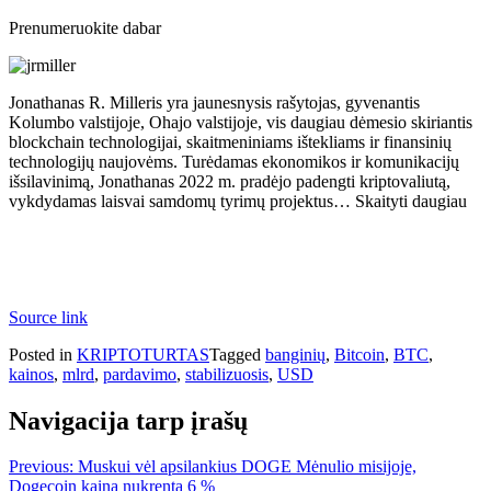
Prenumeruokite dabar
Jonathanas R. Milleris yra jaunesnysis rašytojas, gyvenantis
Kolumbo valstijoje, Ohajo valstijoje, vis daugiau dėmesio skiriantis
blockchain technologijai, skaitmeniniams ištekliams ir finansinių
technologijų naujovėms. Turėdamas ekonomikos ir komunikacijų
išsilavinimą, Jonathanas 2022 m. pradėjo padengti kriptovaliutą,
vykdydamas laisvai samdomų tyrimų projektus… Skaityti daugiau
Source link
Posted in
KRIPTOTURTAS
Tagged
banginių
,
Bitcoin
,
BTC
,
kainos
,
mlrd
,
pardavimo
,
stabilizuosis
,
USD
Navigacija tarp įrašų
Previous:
Muskui vėl apsilankius DOGE Mėnulio misijoje,
Dogecoin kaina nukrenta 6 %