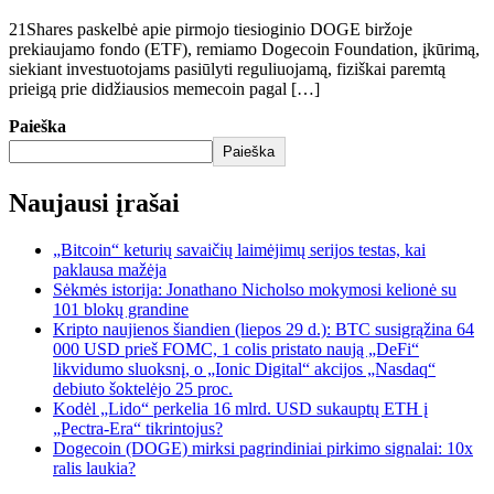
21Shares paskelbė apie pirmojo tiesioginio DOGE biržoje
prekiaujamo fondo (ETF), remiamo Dogecoin Foundation, įkūrimą,
siekiant investuotojams pasiūlyti reguliuojamą, fiziškai paremtą
prieigą prie didžiausios memecoin pagal […]
Paieška
Paieška
Naujausi įrašai
„Bitcoin“ keturių savaičių laimėjimų serijos testas, kai
paklausa mažėja
Sėkmės istorija: Jonathano Nicholso mokymosi kelionė su
101 blokų grandine
Kripto naujienos šiandien (liepos 29 d.): BTC susigrąžina 64
000 USD prieš FOMC, 1 colis pristato naują „DeFi“
likvidumo sluoksnį, o „Ionic Digital“ akcijos „Nasdaq“
debiuto šoktelėjo 25 proc.
Kodėl „Lido“ perkelia 16 mlrd. USD sukauptų ETH į
„Pectra-Era“ tikrintojus?
Dogecoin (DOGE) mirksi pagrindiniai pirkimo signalai: 10x
ralis laukia?