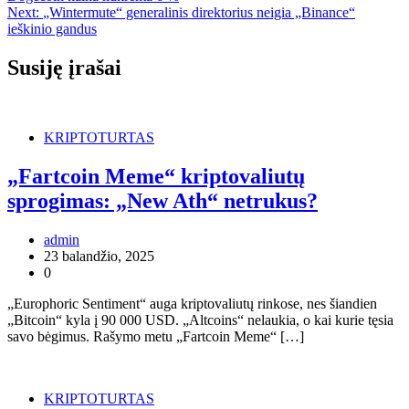
Next:
„Wintermute“ generalinis direktorius neigia „Binance“
ieškinio gandus
Susiję įrašai
KRIPTOTURTAS
„Fartcoin Meme“ kriptovaliutų
sprogimas: „New Ath“ netrukus?
admin
23 balandžio, 2025
0
„Europhoric Sentiment“ auga kriptovaliutų rinkose, nes šiandien
„Bitcoin“ kyla į 90 000 USD. „Altcoins“ nelaukia, o kai kurie tęsia
savo bėgimus. Rašymo metu „Fartcoin Meme“ […]
KRIPTOTURTAS