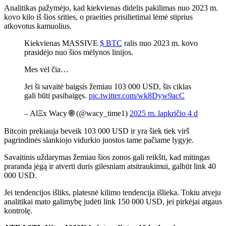
Analitikas pažymėjo, kad kiekvienas didelis pakilimas nuo 2023 m.
kovo kilo iš šios srities, o praeities prisilietimai lėmė stiprius
atkovotus kamuolius.
Kiekvienas MASSIVE
$ BTC
ralis nuo 2023 m. kovo
prasidėjo nuo šios mėlynos linijos.
Mes vėl čia…
Jei ši savaitė baigsis žemiau 103 000 USD, šis ciklas
gali būti pasibaigęs.
pic.twitter.com/wk8Dyw9acC
– AlΞx Wacy 🌐 (@wacy_time1)
2025 m. lapkričio 4 d
Bitcoin prekiauja beveik 103 000 USD ir yra šiek tiek virš
pagrindinės slankiojo vidurkio juostos tame pačiame lygyje.
Savaitinis uždarymas žemiau šios zonos gali reikšti, kad mitingas
praranda jėgą ir atverti duris gilesniam atsitraukimui, galbūt link 40
000 USD.
Jei tendencijos išliks, platesnė kilimo tendencija išlieka. Tokiu atveju
analitikai mato galimybę judėti link 150 000 USD, jei pirkėjai atgaus
kontrolę.