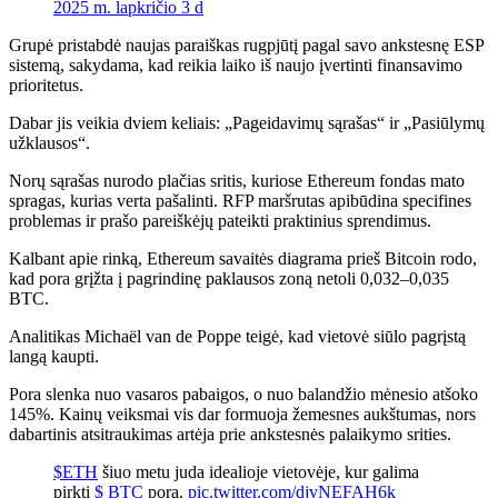
2025 m. lapkričio 3 d
Grupė pristabdė naujas paraiškas rugpjūtį pagal savo ankstesnę ESP
sistemą, sakydama, kad reikia laiko iš naujo įvertinti finansavimo
prioritetus.
Dabar jis veikia dviem keliais: „Pageidavimų sąrašas“ ir „Pasiūlymų
užklausos“.
Norų sąrašas nurodo plačias sritis, kuriose Ethereum fondas mato
spragas, kurias verta pašalinti. RFP maršrutas apibūdina specifines
problemas ir prašo pareiškėjų pateikti praktinius sprendimus.
Kalbant apie rinką, Ethereum savaitės diagrama prieš Bitcoin rodo,
kad pora grįžta į pagrindinę paklausos zoną netoli 0,032–0,035
BTC.
Analitikas Michaël van de Poppe teigė, kad vietovė siūlo pagrįstą
langą kaupti.
Pora slenka nuo vasaros pabaigos, o nuo balandžio mėnesio atšoko
145%. Kainų veiksmai vis dar formuoja žemesnes aukštumas, nors
dabartinis atsitraukimas artėja prie ankstesnės palaikymo srities.
$ETH
šiuo metu juda idealioje vietovėje, kur galima
pirkti
$ BTC
pora.
pic.twitter.com/djvNEFAH6k