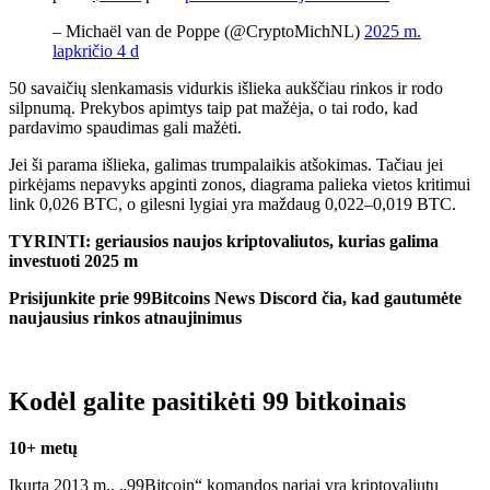
– Michaël van de Poppe (@CryptoMichNL)
2025 m.
lapkričio 4 d
50 savaičių slenkamasis vidurkis išlieka aukščiau rinkos ir rodo
silpnumą. Prekybos apimtys taip pat mažėja, o tai rodo, kad
pardavimo spaudimas gali mažėti.
Jei ši parama išlieka, galimas trumpalaikis atšokimas. Tačiau jei
pirkėjams nepavyks apginti zonos, diagrama palieka vietos kritimui
link 0,026 BTC, o gilesni lygiai yra maždaug 0,022–0,019 BTC.
TYRINTI: geriausios naujos kriptovaliutos, kurias galima
investuoti 2025 m
Prisijunkite prie 99Bitcoins News Discord čia, kad gautumėte
naujausius rinkos atnaujinimus
Kodėl galite pasitikėti 99 bitkoinais
10+ metų
Įkurta 2013 m., „99Bitcoin“ komandos nariai yra kriptovaliutų