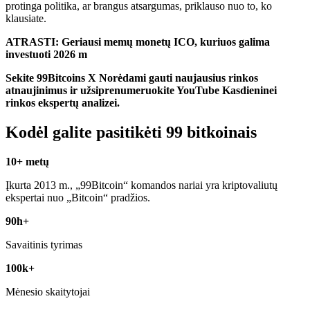
protinga politika, ar brangus atsargumas, priklauso nuo to, ko
klausiate.
ATRASTI: Geriausi memų monetų ICO, kuriuos galima
investuoti 2026 m
Sekite 99Bitcoins
X
Norėdami gauti naujausius rinkos
atnaujinimus ir užsiprenumeruokite
YouTube
Kasdieninei
rinkos ekspertų analizei.
Kodėl galite pasitikėti 99 bitkoinais
10+ metų
Įkurta 2013 m., „99Bitcoin“ komandos nariai yra kriptovaliutų
ekspertai nuo „Bitcoin“ pradžios.
90h+
Savaitinis tyrimas
100k+
Mėnesio skaitytojai