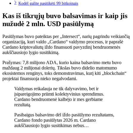
Kodėl galite pasitikėti 99 bitkoinais
Kas iš tikrųjų buvo balsavimas ir kaip jis
nužudė 2 mln. USD pasiūlymą
Pasiūlymas buvo pateiktas per „Intersect“, narių pagrindu veikiančią
organizaciją, kuri valdo „Cardano“ valdymo procesus, ir paprašė
Cardano kriptovaliutų iždo finansuoti pavyzdinį bendruomenės
aukščiausiojo lygio susitikimą.
Prašymas: 7,8 milijono ADA, kurio kaina balsavimo metu buvo
maždaug 2 milijonai dolerių. Tikslas buvo didelio matomumo
ekosistemos renginys, toks demonstravimas, kurį kiti „blockchain“
projektai finansuoja nieko negalvodami.
Valdymas reikalauja ne tik dalyvavimo, bet ir
įsipareigojimo priimti kolektyvinius sprendimus.
Cardano bendruomenė kalbėjo ir mes gerbiame
rezultatą.
Pasibaigus balsavimo dėl iždo pasiūlymo rezultatams,
Cardano fondo pasiūlytas 2026 m. Cardano
aukščiausiojo lygio susitikimas nebus…