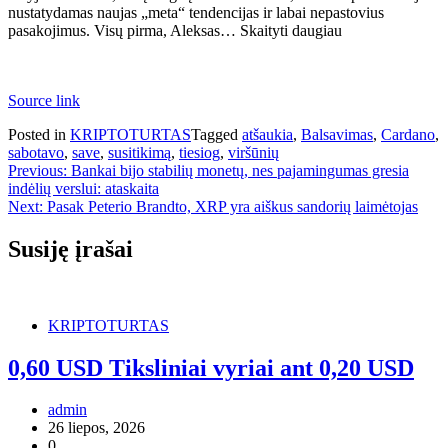
nustatydamas naujas „meta“ tendencijas ir labai nepastovius
pasakojimus. Visų pirma, Aleksas… Skaityti daugiau
Source link
Posted in
KRIPTOTURTAS
Tagged
atšaukia
,
Balsavimas
,
Cardano
,
sabotavo
,
save
,
susitikimą
,
tiesiog
,
viršūnių
Navigacija
Previous:
Bankai bijo stabilių monetų, nes pajamingumas gresia
indėlių verslui: ataskaita
tarp
Next:
Pasak Peterio Brandto, XRP yra aiškus sandorių laimėtojas
įrašų
Susiję įrašai
KRIPTOTURTAS
0,60 USD Tiksliniai vyriai ant 0,20 USD
admin
26 liepos, 2026
0