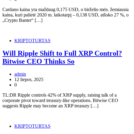
Cardano kaina yra maždaug 0,175 USD, o birželio mėn. žemiausia
kaina, kuri palietė 2020 m. laikotarpį – 0,138 USD, atšoko 27 %, o
„Crypto Banter“ […]
KRIPTOTURTAS
Will Ripple Shift to Full XRP Control?
Bitwise CEO Thinks So
admin
12 liepos, 2025
0
TL:DR Ripple controls 42% of XRP supply, raising talk of a
corporate pivot toward treasury-like operations. Bitwise CEO
suggests Ripple may become an XRP treasury […]
KRIPTOTURTAS