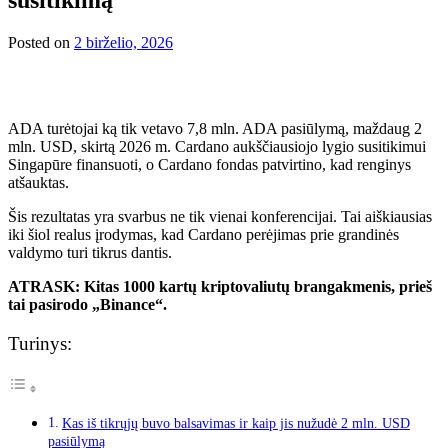
Posted on
2 birželio, 2026
ADA turėtojai ką tik vetavo 7,8 mln. ADA pasiūlymą, maždaug 2
mln. USD, skirtą 2026 m. Cardano aukščiausiojo lygio susitikimui
Singapūre finansuoti, o Cardano fondas patvirtino, kad renginys
atšauktas.
Šis rezultatas yra svarbus ne tik vienai konferencijai. Tai aiškiausias
iki šiol realus įrodymas, kad Cardano perėjimas prie grandinės
valdymo turi tikrus dantis.
ATRASK: Kitas 1000 kartų kriptovaliutų brangakmenis, prieš
tai pasirodo „Binance“.
Turinys:
Kas iš tikrųjų buvo balsavimas ir kaip jis nužudė 2 mln. USD
pasiūlymą