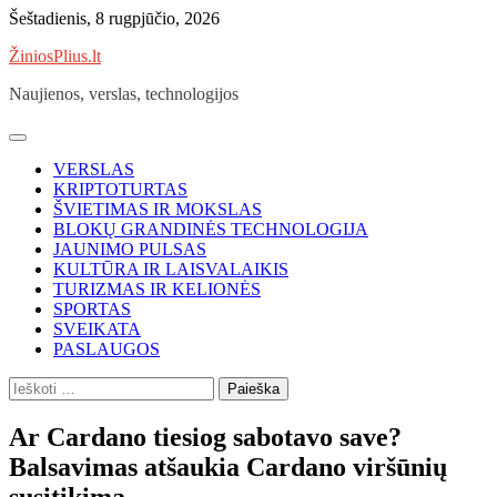
Skip
Šeštadienis, 8 rugpjūčio, 2026
to
ŽiniosPlius.lt
content
Naujienos, verslas, technologijos
VERSLAS
KRIPTOTURTAS
ŠVIETIMAS IR MOKSLAS
BLOKŲ GRANDINĖS TECHNOLOGIJA
JAUNIMO PULSAS
KULTŪRA IR LAISVALAIKIS
TURIZMAS IR KELIONĖS
SPORTAS
SVEIKATA
PASLAUGOS
Ieškoti:
Ar Cardano tiesiog sabotavo save?
Balsavimas atšaukia Cardano viršūnių
susitikimą