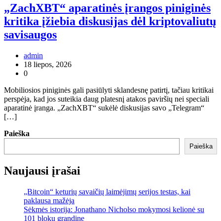
„ZachXBT“ aparatinės įrangos piniginės
kritika įžiebia diskusijas dėl kriptovaliutų
savisaugos
admin
18 liepos, 2026
0
Mobiliosios piniginės gali pasiūlyti sklandesnę patirtį, tačiau kritikai
perspėja, kad jos suteikia daug platesnį atakos paviršių nei speciali
aparatinė įranga. „ZachXBT“ sukėlė diskusijas savo „Telegram“
[…]
Paieška
Paieška
Naujausi įrašai
„Bitcoin“ keturių savaičių laimėjimų serijos testas, kai
paklausa mažėja
Sėkmės istorija: Jonathano Nicholso mokymosi kelionė su
101 blokų grandine