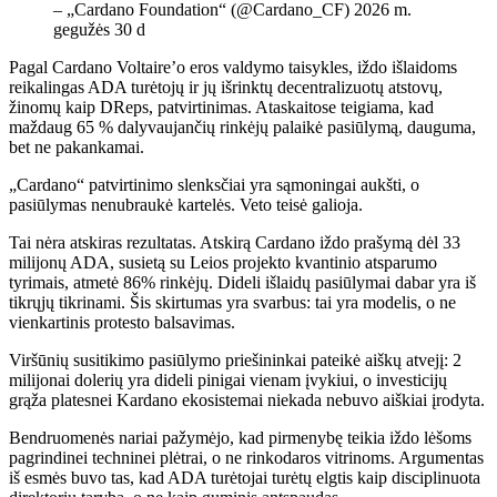
– „Cardano Foundation“ (@Cardano_CF) 2026 m.
gegužės 30 d
Pagal Cardano Voltaire’o eros valdymo taisykles, iždo išlaidoms
reikalingas ADA turėtojų ir jų išrinktų decentralizuotų atstovų,
žinomų kaip DReps, patvirtinimas. Ataskaitose teigiama, kad
maždaug 65 % dalyvaujančių rinkėjų palaikė pasiūlymą, dauguma,
bet ne pakankamai.
„Cardano“ patvirtinimo slenksčiai yra sąmoningai aukšti, o
pasiūlymas nenubraukė kartelės. Veto teisė galioja.
Tai nėra atskiras rezultatas. Atskirą Cardano iždo prašymą dėl 33
milijonų ADA, susietą su Leios projekto kvantinio atsparumo
tyrimais, atmetė 86% rinkėjų. Dideli išlaidų pasiūlymai dabar yra iš
tikrųjų tikrinami. Šis skirtumas yra svarbus: tai yra modelis, o ne
vienkartinis protesto balsavimas.
Viršūnių susitikimo pasiūlymo priešininkai pateikė aiškų atvejį: 2
milijonai dolerių yra dideli pinigai vienam įvykiui, o investicijų
grąža platesnei Kardano ekosistemai niekada nebuvo aiškiai įrodyta.
Bendruomenės nariai pažymėjo, kad pirmenybę teikia iždo lėšoms
pagrindinei techninei plėtrai, o ne rinkodaros vitrinoms. Argumentas
iš esmės buvo tas, kad ADA turėtojai turėtų elgtis kaip disciplinuota