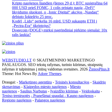
Kripto naujienos šiandien (liepos 29 d.): BTC susigrąžina 64
000 USD prieš FOMC, 1 colis pristato naują „DeFi“
likvidumo sluoksnį, o „Ionic Digital“ akcijos „Nasdaq“
debiuto šoktelėjo 25 proc.
Kodėl „Lido“ perkelia 16 mlrd. USD sukauptų ETH į
„Pectra-Era“ tikrintojus?
Dogecoin (DOGE) mirksi pagrindiniai pirkimo signalai: 10x
ralis laukia?
WEBSTUDIO.LT
© SKAITMENINIO MARKETINGO
PASLAUGOS. SEO tekstų rašymas, turinio kūrimas, straipsnių
rašymas ir talpinimas į mūsų valdomas svetaines. 2026
ŽiniosPlius.lt
Theme: Hot News By
Adore Themes
.
Draugai: -
Marketingo agentūra
-
Teisinės konsultacijos
-
Skaidrių
skenavimas
-
Klaipedos miesto naujienos
-
Miesto
naujienos
-
Saulius Narbutas
-
Įvaizdžio kūrimas
-
Veidoskaita
-
Teniso treniruotės
- Pranešimai spaudai -
Kauno naujienos
-
Regionų naujienos
-
Palangos naujienos