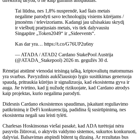
direktorių taryba, o ne kaip guminis antspaudas.
Tai liūdna, nes 1,8% nusprendė, kad šiais metais
negalime parodyti savo technologijų visiems kūrėjams /
įmonėms / televizoriams. Kadangi jau užsisakiau skrydį
ir viešbutį praėjusiais metais, vis tiek dalyvausiu
Singapūre „Token2049“ ir „Sideevents“.
Kas dar yra… https://t.co/G76UP2u6ny
— ATADA / ATAD2 Cardano StakePool Austrija
(@ATADA_Stakepool) 2026 m. gegužės 30 d.
Rėmėjai atstūmė vienodai teisingą tašką, kriptovaliutų matomumas
yra svarbus. Pavyzdinis aukščiausiojo lygio susitikimas generuoja
spaudą, pritraukia kūrėjus ir signalizuoja, kad ekosistema gyva ir
auga. Jie tvirtino, kad jį nužudę rizikuojate, kad Cardano atrodys
kaip projektas, kurio negalima parodyti.
Didesnis Cardano ekosistemos spaudimas, įskaitant reguliavimo
patikrinimą ir DeFi konkurenciją, padidina šį susirūpinimą, nes
ekosistema negali sau leisti tylėti.
Charlesas Hoskinsonas viešai pasakė, kad ADA turėtojai nėra
pasyvūs žiūrovai, o aktyvūs valdymo sistemos, sukurtos konkuruoti,
dalyviai. Balsavimas atspindi būtent tą dizainą. Ar rezultatas bus