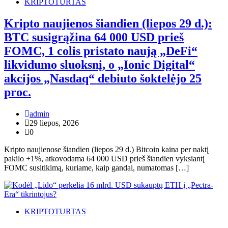
KRIPTOTURTAS
Kripto naujienos šiandien (liepos 29 d.):
BTC susigrąžina 64 000 USD prieš
FOMC, 1 colis pristato naują „DeFi“
likvidumo sluoksnį, o „Ionic Digital“
akcijos „Nasdaq“ debiuto šoktelėjo 25
proc.
admin
29 liepos, 2026
0
Kripto naujienose šiandien (liepos 29 d.) Bitcoin kaina per naktį
pakilo +1%, atkovodama 64 000 USD prieš šiandien vyksiantį
FOMC susitikimą, kuriame, kaip gandai, numatomas […]
KRIPTOTURTAS