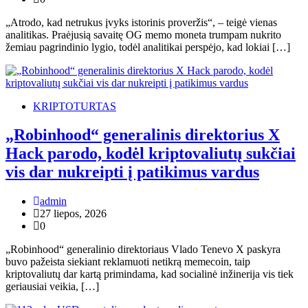
„Atrodo, kad netrukus įvyks istorinis proveržis“, – teigė vienas
analitikas. Praėjusią savaitę OG memo moneta trumpam nukrito
žemiau pagrindinio lygio, todėl analitikai perspėjo, kad lokiai […]
KRIPTOTURTAS
„Robinhood“ generalinis direktorius X
Hack parodo, kodėl kriptovaliutų sukčiai
vis dar nukreipti į patikimus vardus
admin
27 liepos, 2026
0
„Robinhood“ generalinio direktoriaus Vlado Tenevo X paskyra
buvo pažeista siekiant reklamuoti netikrą memecoin, taip
kriptovaliutų dar kartą primindama, kad socialinė inžinerija vis tiek
geriausiai veikia, […]