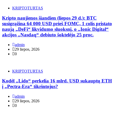
KRIPTOTURTAS
Kripto naujienos šiandien (liepos 29 d.): BTC
susigrąžina 64 000 USD prieš FOMC, 1 colis pristato
naują „DeFi“ likvidumo sluoksnį, o „Ionic Digital“
akcijos „Nasdaq“ debiuto šoktelėjo 25 proc.
admin
29 liepos, 2026
0
KRIPTOTURTAS
Kodėl „Lido“ perkelia 16 mlrd. USD sukauptų ETH
į „Pectra-Era“ tikrintojus?
admin
29 liepos, 2026
0