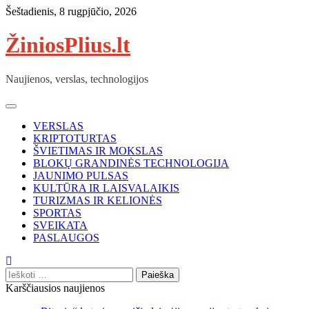
Skip
Šeštadienis, 8 rugpjūčio, 2026
to
content
ŽiniosPlius.lt
Naujienos, verslas, technologijos
VERSLAS
KRIPTOTURTAS
ŠVIETIMAS IR MOKSLAS
BLOKŲ GRANDINĖS TECHNOLOGIJA
JAUNIMO PULSAS
KULTŪRA IR LAISVALAIKIS
TURIZMAS IR KELIONĖS
SPORTAS
SVEIKATA
PASLAUGOS
Ieškoti:
Karščiausios naujienos