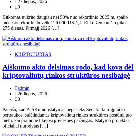
27 liepos, 2026
0
Bitkoinas nukrito daugiau nei 50% nuo rekordinio 2025 m. spalio
mėnesio rekordo, beveik 126 000 USD, ir išliko žemiau šio piko
275 dienas. Pirmąjį 2026 […]
KRIPTOTURTAS
Aiškumo akto delsimas rodo, kad kova dėl
kriptovaliutų rinkos struktūros nesibaigė
admin
26 liepos, 2026
0
Panašu, kad AIŠKumo įstatymas nepasieks Senato iki rugpjūčio
pertraukos, sulėtindamas kriptovaliutų rinkos struktūros postūmį tuo
metu, kai pramonė tikėjosi greitesnės pažangos. Įstatymo projektas,
oficialiai nurodytas […]