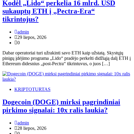
Kodėl „Lido“ perkelia 16 mlrd. USD
sukauptų ETH į „Pectra-Era“
tikrintojus?
admin
29 liepos, 2026
0
Dabar operatoriai turi užrakinti savo ETH kaip užstatą. Skystųjų
pinigų įdėjimo programa „Lido“ pradėjo perkelti didžiąją dalį ETH į
Ethereum didesnius „post-Pectra“ tikrintuvus, o juos […]
KRIPTOTURTAS
Dogecoin (DOGE) mirksi pagrindiniai
pirkimo signalai: 10x ralis laukia?
admin
28 liepos, 2026
0