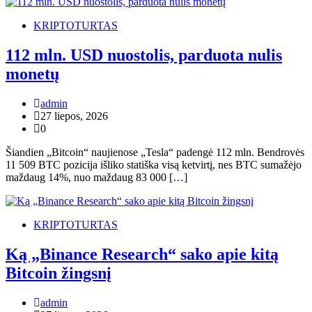
KRIPTOTURTAS
112 mln. USD nuostolis, parduota nulis
monetų
admin
27 liepos, 2026
0
Šiandien „Bitcoin“ naujienose „Tesla“ padengė 112 mln. Bendrovės
11 509 BTC pozicija išliko statiška visą ketvirtį, nes BTC sumažėjo
maždaug 14%, nuo maždaug 83 000 […]
KRIPTOTURTAS
Ką „Binance Research“ sako apie kitą
Bitcoin žingsnį
admin