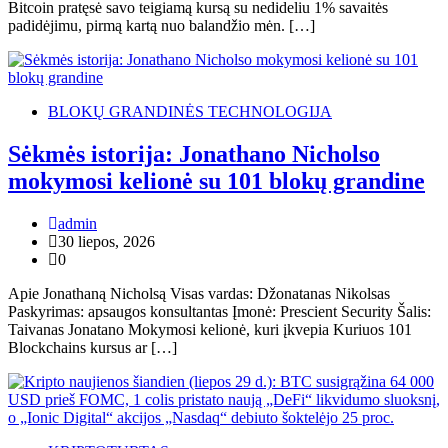
Bitcoin pratęsė savo teigiamą kursą su nedideliu 1% savaitės
padidėjimu, pirmą kartą nuo balandžio mėn. […]
BLOKŲ GRANDINĖS TECHNOLOGIJA
Sėkmės istorija: Jonathano Nicholso
mokymosi kelionė su 101 blokų grandine
admin
30 liepos, 2026
0
Apie Jonathaną Nicholsą Visas vardas: Džonatanas Nikolsas
Paskyrimas: apsaugos konsultantas Įmonė: Prescient Security Šalis:
Taivanas Jonatano Mokymosi kelionė, kuri įkvepia Kuriuos 101
Blockchains kursus ar […]