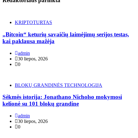
Redaktoriaus parinkta
KRIPTOTURTAS
„Bitcoin“ keturių savaičių laimėjimų serijos testas,
kai paklausa mažėja
admin
30 liepos, 2026
0
BLOKŲ GRANDINĖS TECHNOLOGIJA
Sėkmės istorija: Jonathano Nicholso mokymosi
kelionė su 101 blokų grandine
admin
30 liepos, 2026
0