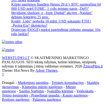
101 blokų grandine
Kripto naujienos šiandien (liepos 29 d.): BTC susigrąžina 64
000 USD prieš FOMC, 1 colis pristato naują „DeFi“
likvidumo sluoksnį, o „Ionic Digital“ akcijos „Nasdaq“
debiuto šoktelėjo 25 proc.
Kodėl „Lido“ perkelia 16 mlrd. USD sukauptų ETH į
„Pectra-Era“ tikrintojus?
Dogecoin (DOGE) mirksi pagrindiniai pirkimo signalai: 10x
ralis laukia?
WEBSTUDIO.LT
© SKAITMENINIO MARKETINGO
PASLAUGOS. SEO tekstų rašymas, turinio kūrimas, straipsnių
rašymas ir talpinimas į mūsų valdomas svetaines. 2026
ŽiniosPlius.lt
Theme: Hot News By
Adore Themes
.
Draugai: -
Marketingo agentūra
-
Teisinės konsultacijos
-
Skaidrių
skenavimas
-
Klaipedos miesto naujienos
-
Miesto
naujienos
-
Saulius Narbutas
-
Įvaizdžio kūrimas
-
Veidoskaita
-
Teniso treniruotės
- Pranešimai spaudai -
Kauno naujienos
-
Regionų naujienos
-
Palangos naujienos