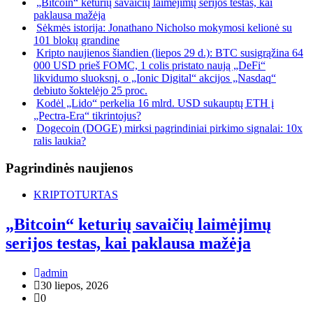
„Bitcoin“ keturių savaičių laimėjimų serijos testas, kai
paklausa mažėja
Sėkmės istorija: Jonathano Nicholso mokymosi kelionė su
101 blokų grandine
Kripto naujienos šiandien (liepos 29 d.): BTC susigrąžina 64
000 USD prieš FOMC, 1 colis pristato naują „DeFi“
likvidumo sluoksnį, o „Ionic Digital“ akcijos „Nasdaq“
debiuto šoktelėjo 25 proc.
Kodėl „Lido“ perkelia 16 mlrd. USD sukauptų ETH į
„Pectra-Era“ tikrintojus?
Dogecoin (DOGE) mirksi pagrindiniai pirkimo signalai: 10x
ralis laukia?
Pagrindinės naujienos
KRIPTOTURTAS
„Bitcoin“ keturių savaičių laimėjimų
serijos testas, kai paklausa mažėja
admin
30 liepos, 2026
0