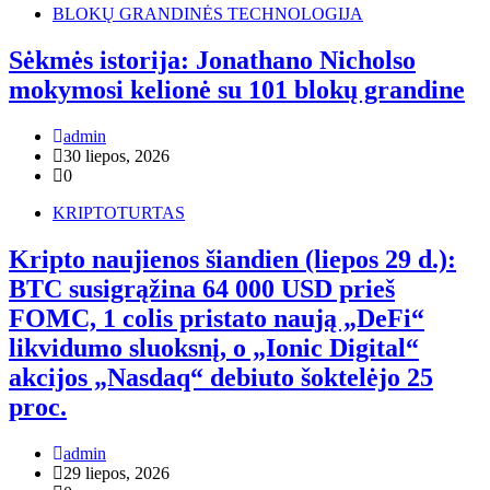
BLOKŲ GRANDINĖS TECHNOLOGIJA
Sėkmės istorija: Jonathano Nicholso
mokymosi kelionė su 101 blokų grandine
admin
30 liepos, 2026
0
KRIPTOTURTAS
Kripto naujienos šiandien (liepos 29 d.):
BTC susigrąžina 64 000 USD prieš
FOMC, 1 colis pristato naują „DeFi“
likvidumo sluoksnį, o „Ionic Digital“
akcijos „Nasdaq“ debiuto šoktelėjo 25
proc.
admin
29 liepos, 2026