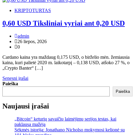
KRIPTOTURTAS
0,60 USD Tiksliniai vyriai ant 0,20 USD
admin
26 liepos, 2026
0
Cardano kaina yra maždaug 0,175 USD, o birželio mėn. žemiausia
kaina, kuri palietė 2020 m. laikotarpį – 0,138 USD, atšoko 27 %, o
„Crypto Banter“ […]
Navigacija
Senesni įrašai
Paieška
tarp
Paieška
įrašų
Naujausi įrašai
„Bitcoin“ keturių savaičių laimėjimų serijos testas, kai
paklausa mažėja
Sėkmės istorija: Jonathano Nicholso mokymosi kelionė su