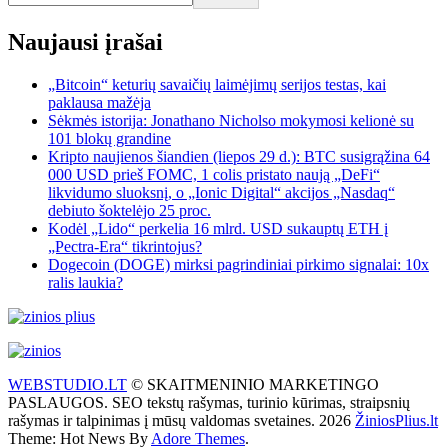
Naujausi įrašai
„Bitcoin“ keturių savaičių laimėjimų serijos testas, kai
paklausa mažėja
Sėkmės istorija: Jonathano Nicholso mokymosi kelionė su
101 blokų grandine
Kripto naujienos šiandien (liepos 29 d.): BTC susigrąžina 64
000 USD prieš FOMC, 1 colis pristato naują „DeFi“
likvidumo sluoksnį, o „Ionic Digital“ akcijos „Nasdaq“
debiuto šoktelėjo 25 proc.
Kodėl „Lido“ perkelia 16 mlrd. USD sukauptų ETH į
„Pectra-Era“ tikrintojus?
Dogecoin (DOGE) mirksi pagrindiniai pirkimo signalai: 10x
ralis laukia?
WEBSTUDIO.LT
© SKAITMENINIO MARKETINGO
PASLAUGOS. SEO tekstų rašymas, turinio kūrimas, straipsnių
rašymas ir talpinimas į mūsų valdomas svetaines. 2026
ŽiniosPlius.lt
Theme: Hot News By
Adore Themes
.