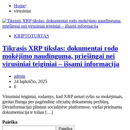
Home
virusiniai
KRIPTOTURTAS
Tikrasis XRP tikslas: dokumentai rodo
mokėjimo naudingumą, priešingai nei
virusiniai teiginiai – išsami informacija
admin
24 lapkričio, 2025
0
Virusiniai teiginiai, rodantys, kad XRP neturi ryšio su mokėjimais,
greitai žlunga per pagrindinę oficialių dokumentų peržiūrą.
Dezinformacijai plintant socialinėse platformose, viešai prieinama
dokumentacija ir toliau […]
Paieška
Paieška