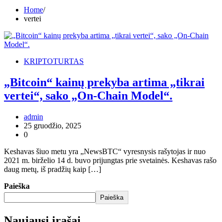
Home
vertei
KRIPTOTURTAS
„Bitcoin“ kainų prekyba artima „tikrai
vertei“, sako „On-Chain Model“.
admin
25 gruodžio, 2025
0
Keshavas šiuo metu yra „NewsBTC“ vyresnysis rašytojas ir nuo
2021 m. birželio 14 d. buvo prijungtas prie svetainės. Keshavas rašo
daug metų, iš pradžių kaip […]
Paieška
Paieška
Naujausi įrašai