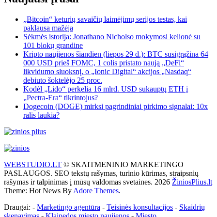
„Bitcoin“ keturių savaičių laimėjimų serijos testas, kai
paklausa mažėja
Sėkmės istorija: Jonathano Nicholso mokymosi kelionė su
101 blokų grandine
Kripto naujienos šiandien (liepos 29 d.): BTC susigrąžina 64
000 USD prieš FOMC, 1 colis pristato naują „DeFi“
likvidumo sluoksnį, o „Ionic Digital“ akcijos „Nasdaq“
debiuto šoktelėjo 25 proc.
Kodėl „Lido“ perkelia 16 mlrd. USD sukauptų ETH į
„Pectra-Era“ tikrintojus?
Dogecoin (DOGE) mirksi pagrindiniai pirkimo signalai: 10x
ralis laukia?
WEBSTUDIO.LT
© SKAITMENINIO MARKETINGO
PASLAUGOS. SEO tekstų rašymas, turinio kūrimas, straipsnių
rašymas ir talpinimas į mūsų valdomas svetaines. 2026
ŽiniosPlius.lt
Theme: Hot News By
Adore Themes
.
Draugai: -
Marketingo agentūra
-
Teisinės konsultacijos
-
Skaidrių
skenavimas
-
Klaipedos miesto naujienos
-
Miesto