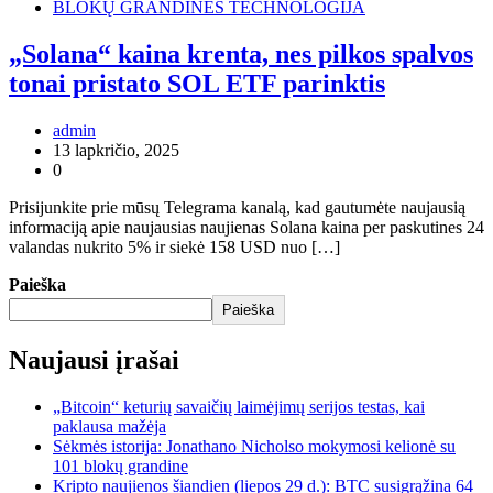
BLOKŲ GRANDINĖS TECHNOLOGIJA
„Solana“ kaina krenta, nes pilkos spalvos
tonai pristato SOL ETF parinktis
admin
13 lapkričio, 2025
0
Prisijunkite prie mūsų Telegrama kanalą, kad gautumėte naujausią
informaciją apie naujausias naujienas Solana kaina per paskutines 24
valandas nukrito 5% ir siekė 158 USD nuo […]
Paieška
Paieška
Naujausi įrašai
„Bitcoin“ keturių savaičių laimėjimų serijos testas, kai
paklausa mažėja
Sėkmės istorija: Jonathano Nicholso mokymosi kelionė su
101 blokų grandine
Kripto naujienos šiandien (liepos 29 d.): BTC susigrąžina 64