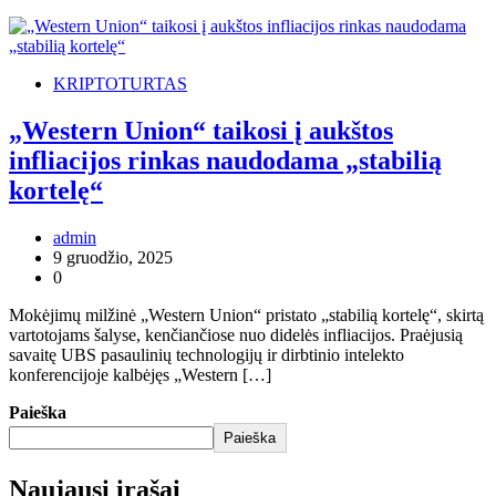
KRIPTOTURTAS
„Western Union“ taikosi į aukštos
infliacijos rinkas naudodama „stabilią
kortelę“
admin
9 gruodžio, 2025
0
Mokėjimų milžinė „Western Union“ pristato „stabilią kortelę“, skirtą
vartotojams šalyse, kenčiančiose nuo didelės infliacijos. Praėjusią
savaitę UBS pasaulinių technologijų ir dirbtinio intelekto
konferencijoje kalbėjęs „Western […]
Paieška
Paieška
Naujausi įrašai