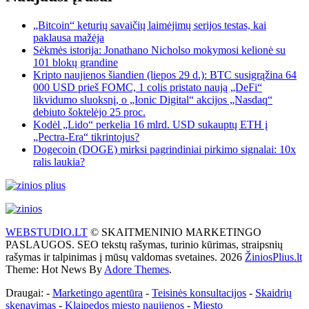
„Bitcoin“ keturių savaičių laimėjimų serijos testas, kai
paklausa mažėja
Sėkmės istorija: Jonathano Nicholso mokymosi kelionė su
101 blokų grandine
Kripto naujienos šiandien (liepos 29 d.): BTC susigrąžina 64
000 USD prieš FOMC, 1 colis pristato naują „DeFi“
likvidumo sluoksnį, o „Ionic Digital“ akcijos „Nasdaq“
debiuto šoktelėjo 25 proc.
Kodėl „Lido“ perkelia 16 mlrd. USD sukauptų ETH į
„Pectra-Era“ tikrintojus?
Dogecoin (DOGE) mirksi pagrindiniai pirkimo signalai: 10x
ralis laukia?
WEBSTUDIO.LT
© SKAITMENINIO MARKETINGO
PASLAUGOS. SEO tekstų rašymas, turinio kūrimas, straipsnių
rašymas ir talpinimas į mūsų valdomas svetaines. 2026
ŽiniosPlius.lt
Theme: Hot News By
Adore Themes
.
Draugai: -
Marketingo agentūra
-
Teisinės konsultacijos
-
Skaidrių
skenavimas
-
Klaipedos miesto naujienos
-
Miesto