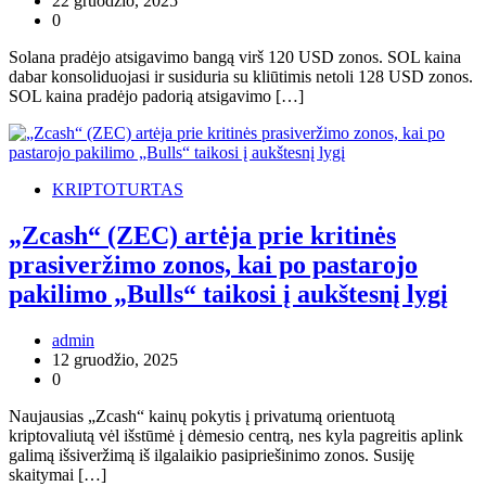
22 gruodžio, 2025
0
Solana pradėjo atsigavimo bangą virš 120 USD zonos. SOL kaina
dabar konsoliduojasi ir susiduria su kliūtimis netoli 128 USD zonos.
SOL kaina pradėjo padorią atsigavimo […]
KRIPTOTURTAS
„Zcash“ (ZEC) artėja prie kritinės
prasiveržimo zonos, kai po pastarojo
pakilimo „Bulls“ taikosi į aukštesnį lygį
admin
12 gruodžio, 2025
0
Naujausias „Zcash“ kainų pokytis į privatumą orientuotą
kriptovaliutą vėl išstūmė į dėmesio centrą, nes kyla pagreitis aplink
galimą išsiveržimą iš ilgalaikio pasipriešinimo zonos. Susiję
skaitymai […]