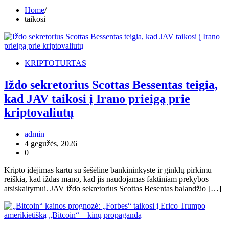
Home
taikosi
KRIPTOTURTAS
Iždo sekretorius Scottas Bessentas teigia,
kad JAV taikosi į Irano prieigą prie
kriptovaliutų
admin
4 gegužės, 2026
0
Kripto įdėjimas kartu su šešėline bankininkyste ir ginklų pirkimu
reiškia, kad iždas mano, kad jis naudojamas faktiniam prekybos
atsiskaitymui. JAV iždo sekretorius Scottas Besentas balandžio […]