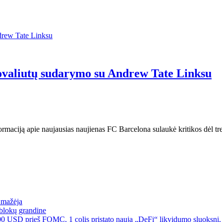
tovaliutų sudarymo su Andrew Tate Linksu
ormaciją apie naujausias naujienas FC Barcelona sulaukė kritikos dėl t
a mažėja
blokų grandine
00 USD prieš FOMC, 1 colis pristato naują „DeFi“ likvidumo sluoksnį, 