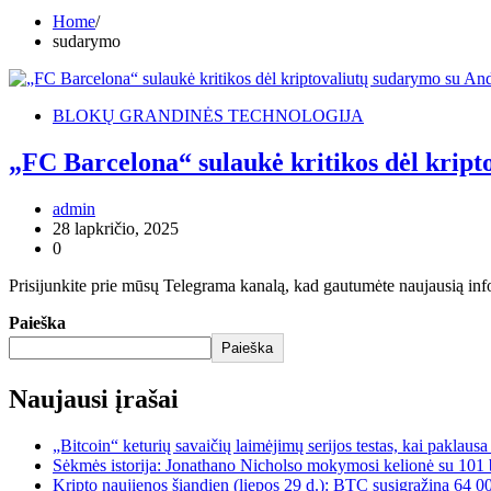
Home
sudarymo
BLOKŲ GRANDINĖS TECHNOLOGIJA
„FC Barcelona“ sulaukė kritikos dėl krip
admin
28 lapkričio, 2025
0
Prisijunkite prie mūsų Telegrama kanalą, kad gautumėte naujausią inf
Paieška
Paieška
Naujausi įrašai
„Bitcoin“ keturių savaičių laimėjimų serijos testas, kai paklaus
Sėkmės istorija: Jonathano Nicholso mokymosi kelionė su 101 
Kripto naujienos šiandien (liepos 29 d.): BTC susigrąžina 64 0