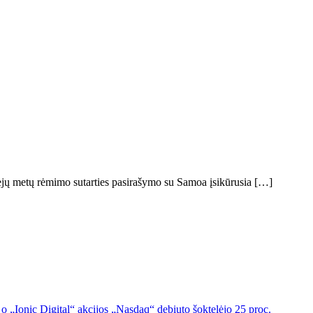
rejų metų rėmimo sutarties pasirašymo su Samoa įsikūrusia […]
o „Ionic Digital“ akcijos „Nasdaq“ debiuto šoktelėjo 25 proc.