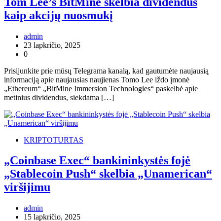
Tom Lee’s BitMine skelbia dividendus
kaip akcijų nuosmukį
admin
23 lapkričio, 2025
0
Prisijunkite prie mūsų Telegrama kanalą, kad gautumėte naujausią
informaciją apie naujausias naujienas Tomo Lee iždo įmonė
„Ethereum“ „BitMine Immersion Technologies“ paskelbė apie
metinius dividendus, siekdama […]
KRIPTOTURTAS
„Coinbase Exec“ bankininkystės fojė
„Stablecoin Push“ skelbia „Unamerican“
viršijimu
admin
15 lapkričio, 2025