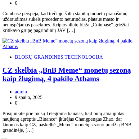
0
Coinbase perspėja, kad trečiųjų šalių stabilių monetų pranašumų
uždraudimas sukels precedento neturinčias, plataus masto ir
nenuspėjamas pasekmes. Kriptovaliutų birža „Coinbase“ griežtai
kritikavo grupę pagrindinių JAV […]
BLOKŲ GRANDINĖS TECHNOLOGIJA
CZ skelbia „BnB Meme“ monetų sezoną
kaip žlugimą, 4 pakilo Athams
admin
9 spalio, 2025
0
Prisijunkite prie mūsų Telegrama kanalas, kad būtų atnaujintas
naujienų aprėptis „Binance“ įkūrėjas Changpengas Zhao, dar
žinomas kaip CZ, paskelbė „Meme“ monetų sezono pradžią BNB
grandinėje, […]