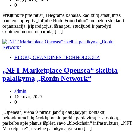
0
Prisijunkite prie mūsų Telegrama kanalas, kad būtų atnaujintas
naujienų aprėptis „Infinite Node Foundation“, ne pelno siekianti
organizacija, įsipareigojusi išsaugoti, studijuoti ir parodyti
skaitmeninio meno parodą, […]
BLOKŲ GRANDINĖS TECHNOLOGIJA
„NFT Marketplace Opensea“ skelbia
palaikymą „Ronin Network“
admin
16 kovo, 2025
0
„Openea“, viena iš pirmaujančių daugialypių kontaktų
nekonkurencinių ženklų prekių prekių pardavimų ir vartotojų,
paskelbė apie planus išplėsti savo „blockchain“ infrastruktūrą. „NFT
Marketplace“ paskelbė palaikymą garsiam […]