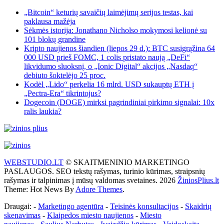
„Bitcoin“ keturių savaičių laimėjimų serijos testas, kai
paklausa mažėja
Sėkmės istorija: Jonathano Nicholso mokymosi kelionė su
101 blokų grandine
Kripto naujienos šiandien (liepos 29 d.): BTC susigrąžina 64
000 USD prieš FOMC, 1 colis pristato naują „DeFi“
likvidumo sluoksnį, o „Ionic Digital“ akcijos „Nasdaq“
debiuto šoktelėjo 25 proc.
Kodėl „Lido“ perkelia 16 mlrd. USD sukauptų ETH į
„Pectra-Era“ tikrintojus?
Dogecoin (DOGE) mirksi pagrindiniai pirkimo signalai: 10x
ralis laukia?
WEBSTUDIO.LT
© SKAITMENINIO MARKETINGO
PASLAUGOS. SEO tekstų rašymas, turinio kūrimas, straipsnių
rašymas ir talpinimas į mūsų valdomas svetaines. 2026
ŽiniosPlius.lt
Theme: Hot News By
Adore Themes
.
Draugai: -
Marketingo agentūra
-
Teisinės konsultacijos
-
Skaidrių
skenavimas
-
Klaipedos miesto naujienos
-
Miesto