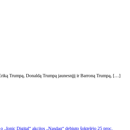
t Eriką Trumpą, Donaldą Trumpą jaunesnįjį ir Barroną Trumpą, […]
o „Ionic Digital“ akcijos „Nasdaq“ debiuto šoktelėjo 25 proc.