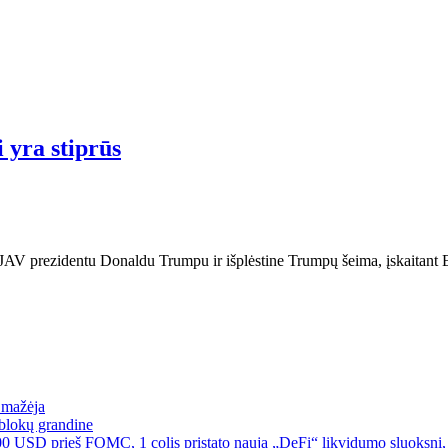
i yra stiprūs
su JAV prezidentu Donaldu Trumpu ir išplėstine Trumpų šeima, įskaitan
a mažėja
blokų grandine
00 USD prieš FOMC, 1 colis pristato naują „DeFi“ likvidumo sluoksnį, 