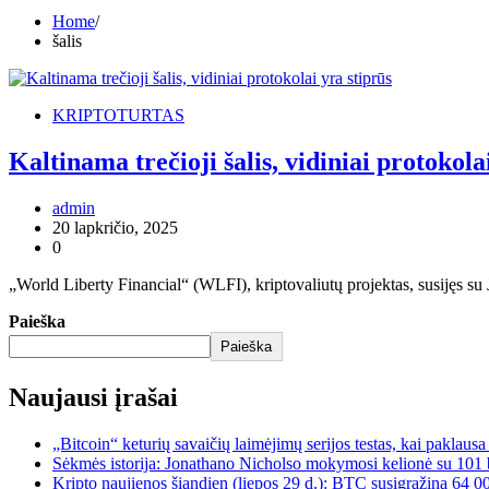
Home
šalis
KRIPTOTURTAS
Kaltinama trečioji šalis, vidiniai protokola
admin
20 lapkričio, 2025
0
„World Liberty Financial“ (WLFI), kriptovaliutų projektas, susijęs 
Paieška
Paieška
Naujausi įrašai
„Bitcoin“ keturių savaičių laimėjimų serijos testas, kai paklaus
Sėkmės istorija: Jonathano Nicholso mokymosi kelionė su 101 
Kripto naujienos šiandien (liepos 29 d.): BTC susigrąžina 64 0