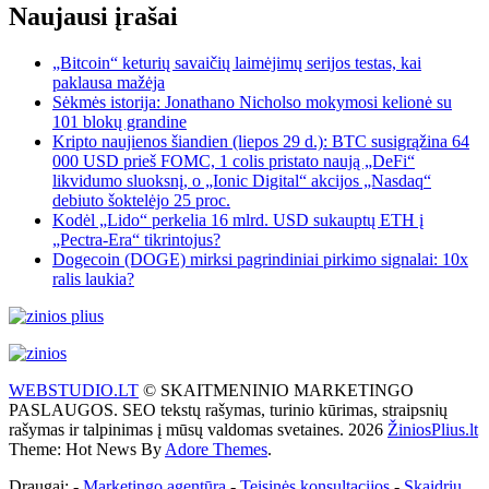
Naujausi įrašai
„Bitcoin“ keturių savaičių laimėjimų serijos testas, kai
paklausa mažėja
Sėkmės istorija: Jonathano Nicholso mokymosi kelionė su
101 blokų grandine
Kripto naujienos šiandien (liepos 29 d.): BTC susigrąžina 64
000 USD prieš FOMC, 1 colis pristato naują „DeFi“
likvidumo sluoksnį, o „Ionic Digital“ akcijos „Nasdaq“
debiuto šoktelėjo 25 proc.
Kodėl „Lido“ perkelia 16 mlrd. USD sukauptų ETH į
„Pectra-Era“ tikrintojus?
Dogecoin (DOGE) mirksi pagrindiniai pirkimo signalai: 10x
ralis laukia?
WEBSTUDIO.LT
© SKAITMENINIO MARKETINGO
PASLAUGOS. SEO tekstų rašymas, turinio kūrimas, straipsnių
rašymas ir talpinimas į mūsų valdomas svetaines. 2026
ŽiniosPlius.lt
Theme: Hot News By
Adore Themes
.
Draugai: -
Marketingo agentūra
-
Teisinės konsultacijos
-
Skaidrių