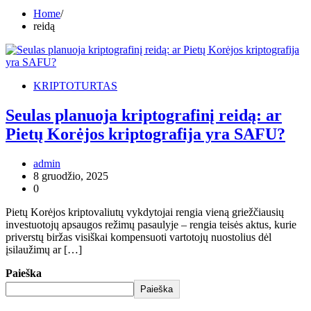
Home
reidą
KRIPTOTURTAS
Seulas planuoja kriptografinį reidą: ar
Pietų Korėjos kriptografija yra SAFU?
admin
8 gruodžio, 2025
0
Pietų Korėjos kriptovaliutų vykdytojai rengia vieną griežčiausių
investuotojų apsaugos režimų pasaulyje – rengia teisės aktus, kurie
priverstų biržas visiškai kompensuoti vartotojų nuostolius dėl
įsilaužimų ar […]
Paieška
Paieška