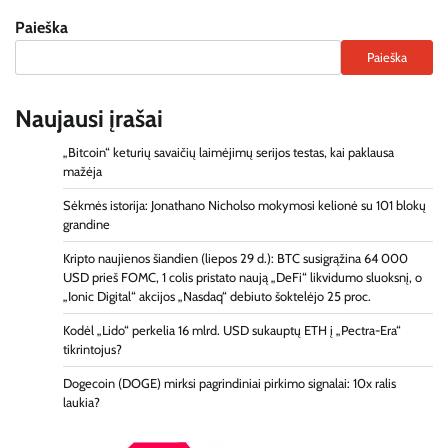
Paieška
Paieška
Naujausi įrašai
„Bitcoin“ keturių savaičių laimėjimų serijos testas, kai paklausa
mažėja
Sėkmės istorija: Jonathano Nicholso mokymosi kelionė su 101 blokų
grandine
Kripto naujienos šiandien (liepos 29 d.): BTC susigrąžina 64 000
USD prieš FOMC, 1 colis pristato naują „DeFi“ likvidumo sluoksnį, o
„Ionic Digital“ akcijos „Nasdaq“ debiuto šoktelėjo 25 proc.
Kodėl „Lido“ perkelia 16 mlrd. USD sukauptų ETH į „Pectra-Era“
tikrintojus?
Dogecoin (DOGE) mirksi pagrindiniai pirkimo signalai: 10x ralis
laukia?