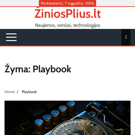
Skip
Penktadienis, 7 rugpjūčio, 2026
ŽiniosPlius.lt
to
content
Naujienos, verslas, technologijos
Žyma:
Playbook
Home
Playbook