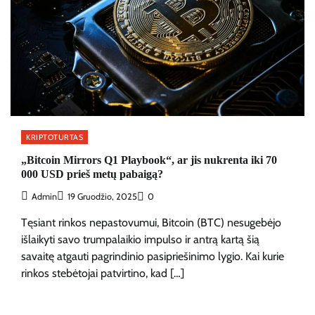
KRIPTOTURTAS
„Bitcoin Mirrors Q1 Playbook“, ar jis nukrenta iki 70
000 USD prieš metų pabaigą?
Admin
19 Gruodžio, 2025
0
Tęsiant rinkos nepastovumui, Bitcoin (BTC) nesugebėjo
išlaikyti savo trumpalaikio impulso ir antrą kartą šią
savaitę atgauti pagrindinio pasipriešinimo lygio. Kai kurie
rinkos stebėtojai patvirtino, kad […]