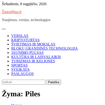
Skip
Šeštadienis, 8 rugpjūčio, 2026
to
ŽiniosPlius.lt
content
Naujienos, verslas, technologijos
VERSLAS
KRIPTOTURTAS
ŠVIETIMAS IR MOKSLAS
BLOKŲ GRANDINĖS TECHNOLOGIJA
JAUNIMO PULSAS
KULTŪRA IR LAISVALAIKIS
TURIZMAS IR KELIONĖS
SPORTAS
SVEIKATA
PASLAUGOS
Ieškoti:
Žyma:
Piles