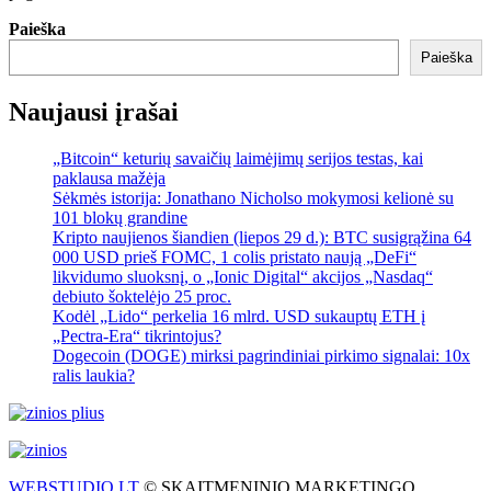
Paieška
Paieška
Naujausi įrašai
„Bitcoin“ keturių savaičių laimėjimų serijos testas, kai
paklausa mažėja
Sėkmės istorija: Jonathano Nicholso mokymosi kelionė su
101 blokų grandine
Kripto naujienos šiandien (liepos 29 d.): BTC susigrąžina 64
000 USD prieš FOMC, 1 colis pristato naują „DeFi“
likvidumo sluoksnį, o „Ionic Digital“ akcijos „Nasdaq“
debiuto šoktelėjo 25 proc.
Kodėl „Lido“ perkelia 16 mlrd. USD sukauptų ETH į
„Pectra-Era“ tikrintojus?
Dogecoin (DOGE) mirksi pagrindiniai pirkimo signalai: 10x
ralis laukia?
WEBSTUDIO.LT
© SKAITMENINIO MARKETINGO