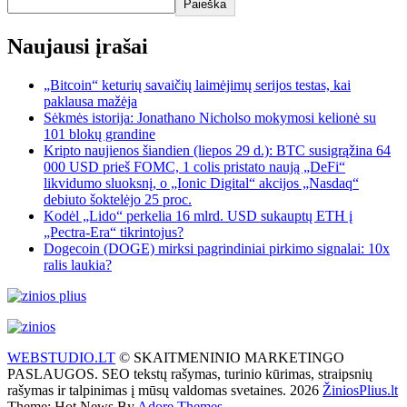
Paieška
Naujausi įrašai
„Bitcoin“ keturių savaičių laimėjimų serijos testas, kai
paklausa mažėja
Sėkmės istorija: Jonathano Nicholso mokymosi kelionė su
101 blokų grandine
Kripto naujienos šiandien (liepos 29 d.): BTC susigrąžina 64
000 USD prieš FOMC, 1 colis pristato naują „DeFi“
likvidumo sluoksnį, o „Ionic Digital“ akcijos „Nasdaq“
debiuto šoktelėjo 25 proc.
Kodėl „Lido“ perkelia 16 mlrd. USD sukauptų ETH į
„Pectra-Era“ tikrintojus?
Dogecoin (DOGE) mirksi pagrindiniai pirkimo signalai: 10x
ralis laukia?
WEBSTUDIO.LT
© SKAITMENINIO MARKETINGO
PASLAUGOS. SEO tekstų rašymas, turinio kūrimas, straipsnių
rašymas ir talpinimas į mūsų valdomas svetaines. 2026
ŽiniosPlius.lt
Theme: Hot News By
Adore Themes
.