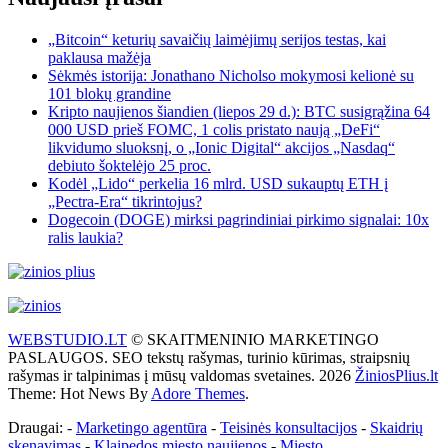
„Bitcoin“ keturių savaičių laimėjimų serijos testas, kai
paklausa mažėja
Sėkmės istorija: Jonathano Nicholso mokymosi kelionė su
101 blokų grandine
Kripto naujienos šiandien (liepos 29 d.): BTC susigrąžina 64
000 USD prieš FOMC, 1 colis pristato naują „DeFi“
likvidumo sluoksnį, o „Ionic Digital“ akcijos „Nasdaq“
debiuto šoktelėjo 25 proc.
Kodėl „Lido“ perkelia 16 mlrd. USD sukauptų ETH į
„Pectra-Era“ tikrintojus?
Dogecoin (DOGE) mirksi pagrindiniai pirkimo signalai: 10x
ralis laukia?
WEBSTUDIO.LT
© SKAITMENINIO MARKETINGO
PASLAUGOS. SEO tekstų rašymas, turinio kūrimas, straipsnių
rašymas ir talpinimas į mūsų valdomas svetaines. 2026
ŽiniosPlius.lt
Theme: Hot News By
Adore Themes
.
Draugai: -
Marketingo agentūra
-
Teisinės konsultacijos
-
Skaidrių
skenavimas
-
Klaipedos miesto naujienos
-
Miesto