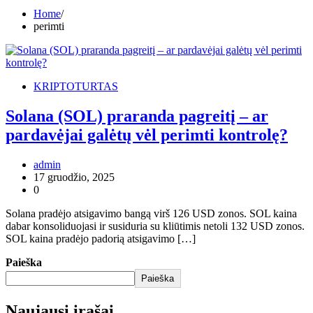
Home
perimti
KRIPTOTURTAS
Solana (SOL) praranda pagreitį – ar
pardavėjai galėtų vėl perimti kontrolę?
admin
17 gruodžio, 2025
0
Solana pradėjo atsigavimo bangą virš 126 USD zonos. SOL kaina
dabar konsoliduojasi ir susiduria su kliūtimis netoli 132 USD zonos.
SOL kaina pradėjo padorią atsigavimo […]
Paieška
Paieška
Naujausi įrašai