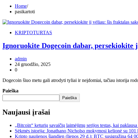
Home
pasikartoti
KRIPTOTURTAS
Ignoruokite Dogecoin dabar, persekiokite jį 
admin
24 gruodžio, 2025
0
Dogecoin šiuo metu gali atrodyti tyliai ir neįdomiai, tačiau istorija r
Paieška
Paieška
Naujausi įrašai
„Bitcoin“ keturių savaičių laimėjimų serijos testas, kai paklaus
Sėkmės istorija: Jonathano Nicholso mokymosi kelionė su 101 
Kripto naujienos šiandien (liepos 29 d.): BTC susigrąžina 64 0