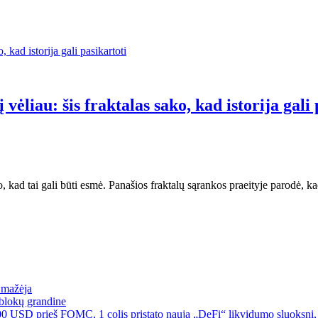
vėliau: šis fraktalas sako, kad istorija gali 
odo, kad tai gali būti esmė. Panašios fraktalų sąrankos praeityje parodė,
a mažėja
blokų grandine
00 USD prieš FOMC, 1 colis pristato naują „DeFi“ likvidumo sluoksnį, 