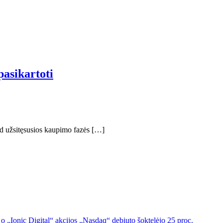
pasikartoti
 kad užsitęsusios kaupimo fazės […]
o „Ionic Digital“ akcijos „Nasdaq“ debiuto šoktelėjo 25 proc.