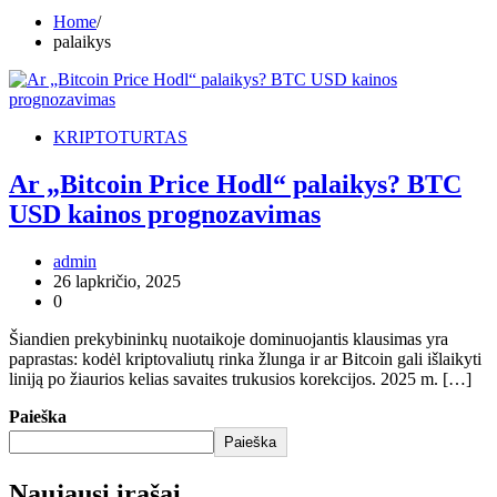
Home
palaikys
KRIPTOTURTAS
Ar „Bitcoin Price Hodl“ palaikys? BTC
USD kainos prognozavimas
admin
26 lapkričio, 2025
0
Šiandien prekybininkų nuotaikoje dominuojantis klausimas yra
paprastas: kodėl kriptovaliutų rinka žlunga ir ar Bitcoin gali išlaikyti
liniją po žiaurios kelias savaites trukusios korekcijos. 2025 m. […]
Paieška
Paieška
Naujausi įrašai