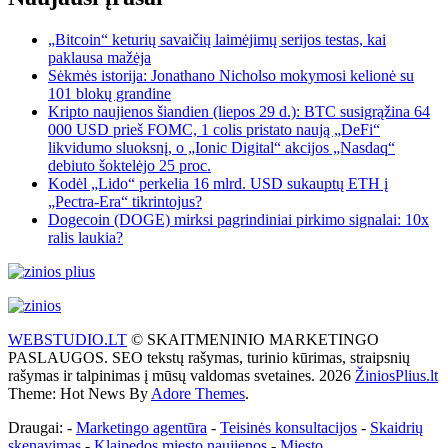
„Bitcoin“ keturių savaičių laimėjimų serijos testas, kai
paklausa mažėja
Sėkmės istorija: Jonathano Nicholso mokymosi kelionė su
101 blokų grandine
Kripto naujienos šiandien (liepos 29 d.): BTC susigrąžina 64
000 USD prieš FOMC, 1 colis pristato naują „DeFi“
likvidumo sluoksnį, o „Ionic Digital“ akcijos „Nasdaq“
debiuto šoktelėjo 25 proc.
Kodėl „Lido“ perkelia 16 mlrd. USD sukauptų ETH į
„Pectra-Era“ tikrintojus?
Dogecoin (DOGE) mirksi pagrindiniai pirkimo signalai: 10x
ralis laukia?
WEBSTUDIO.LT
© SKAITMENINIO MARKETINGO
PASLAUGOS. SEO tekstų rašymas, turinio kūrimas, straipsnių
rašymas ir talpinimas į mūsų valdomas svetaines. 2026
ŽiniosPlius.lt
Theme: Hot News By
Adore Themes
.
Draugai: -
Marketingo agentūra
-
Teisinės konsultacijos
-
Skaidrių
skenavimas
-
Klaipedos miesto naujienos
-
Miesto