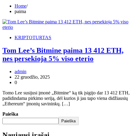
Home
paima
KRIPTOTURTAS
Tom Lee’s Bitmine paima 13 412 ETH,
nes persekioja 5% viso eterio
admin
22 gruodžio, 2025
0
Tomo Lee susijusi įmonė „Bitmine“ ką tik įsigijo dar 13 412 ETH,
padidindama pirkimo seriją, dėl kurios ji jau tapo viena didžiausių
„Ethereum“ įmonių savininkų. […]
Paieška
Paieška
Naujausi įrašai