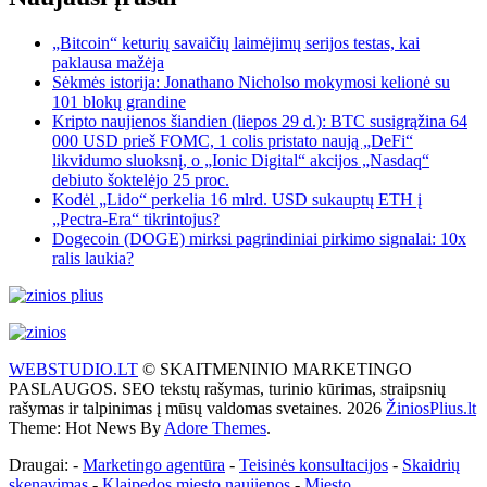
„Bitcoin“ keturių savaičių laimėjimų serijos testas, kai
paklausa mažėja
Sėkmės istorija: Jonathano Nicholso mokymosi kelionė su
101 blokų grandine
Kripto naujienos šiandien (liepos 29 d.): BTC susigrąžina 64
000 USD prieš FOMC, 1 colis pristato naują „DeFi“
likvidumo sluoksnį, o „Ionic Digital“ akcijos „Nasdaq“
debiuto šoktelėjo 25 proc.
Kodėl „Lido“ perkelia 16 mlrd. USD sukauptų ETH į
„Pectra-Era“ tikrintojus?
Dogecoin (DOGE) mirksi pagrindiniai pirkimo signalai: 10x
ralis laukia?
WEBSTUDIO.LT
© SKAITMENINIO MARKETINGO
PASLAUGOS. SEO tekstų rašymas, turinio kūrimas, straipsnių
rašymas ir talpinimas į mūsų valdomas svetaines. 2026
ŽiniosPlius.lt
Theme: Hot News By
Adore Themes
.
Draugai: -
Marketingo agentūra
-
Teisinės konsultacijos
-
Skaidrių
skenavimas
-
Klaipedos miesto naujienos
-
Miesto