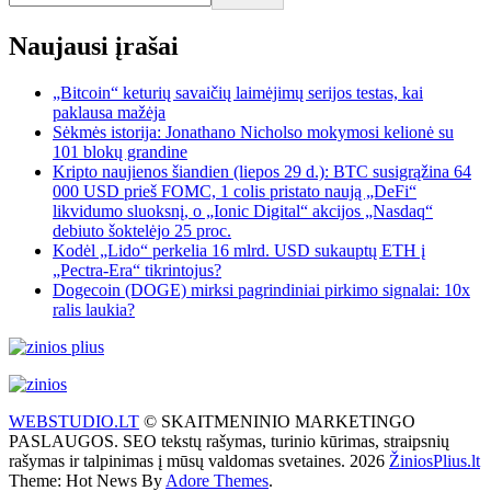
Naujausi įrašai
„Bitcoin“ keturių savaičių laimėjimų serijos testas, kai
paklausa mažėja
Sėkmės istorija: Jonathano Nicholso mokymosi kelionė su
101 blokų grandine
Kripto naujienos šiandien (liepos 29 d.): BTC susigrąžina 64
000 USD prieš FOMC, 1 colis pristato naują „DeFi“
likvidumo sluoksnį, o „Ionic Digital“ akcijos „Nasdaq“
debiuto šoktelėjo 25 proc.
Kodėl „Lido“ perkelia 16 mlrd. USD sukauptų ETH į
„Pectra-Era“ tikrintojus?
Dogecoin (DOGE) mirksi pagrindiniai pirkimo signalai: 10x
ralis laukia?
WEBSTUDIO.LT
© SKAITMENINIO MARKETINGO
PASLAUGOS. SEO tekstų rašymas, turinio kūrimas, straipsnių
rašymas ir talpinimas į mūsų valdomas svetaines. 2026
ŽiniosPlius.lt
Theme: Hot News By
Adore Themes
.