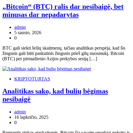
„Bitcoin“ (BTC) ralis dar nesibaigė, bet
minusas dar nepadarytas
admin
5 sausio, 2026
0
BTC gali siekti šešių skaitmenų, tačiau analitikas perspėja, kad šis
žingsnis gali būti paskutinis žingsnis prieš gilų nuosmukį. Bitcoin
(BTC) per pirmadienio Azijos prekybos sesiją […]
KRIPTOTURTAS
Analitikas sako, kad bulių bėgimas
nesibaigė
admin
16 lapkričio, 2025
0
Remiantis rinkos ataskaitomis, Bitcoin šią savaitę smarkiai nukrito ir