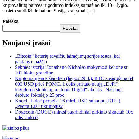
kriptovaliutų baimės ir godumo indeksą sumažino iki 10 – lygio,
susieto su didžiule baime. Susiję skaitymai […]
Paieška
Paieška
Naujausi įrašai
„Bitcoin“ keturių savaičių laimėjimų serijos testas, kai
paklausa mažėja
Sėkmės istorija: Jonathano Nicholso mokymosi kelionė su
101 blokų grandine
Kripto naujienos šiandien (liepos 29 d.): BTC susigrąžina 64
000 USD prieš FOMC, 1 colis pristato naują „DeFi“
likvidumo sluoksnį, o „Ionic Digital“ akcijos „Nasdaq“
debiuto šoktelėjo 25 proc.
Kodėl „Lido“ perkelia 16 mlrd. USD sukauptų ETH į
„Pectra-Era“ tikrintojus?
Dogecoin (DOGE) mirksi pagrindiniai pirkimo signalai: 10x
ralis laukia?