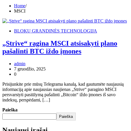
Home
MSCI
BLOKŲ GRANDINĖS TECHNOLOGIJA
„Strive“ ragina MSCI atsisakyti plano
pašalinti BTC iždo įmones
admin
7 gruodžio, 2025
0
Prisijunkite prie mūsų Telegrama kanalą, kad gautumėte naujausią
informaciją apie naujausias naujienas „Strive“ paragino MSCI
persvarstyti pasiūlymą pašalinti „Bitcoin“ iždo įmones iš savo
indeksų, perspėdami, […]
Paieška
Paieška
Naujausi įrašai