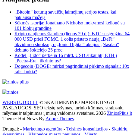
„Bitcoin“ keturių savaičių laimėjimų serijos testas, kai
paklausa mažėja
Sėkmės istorija: Jonathano Nicholso mokymosi kelionė su
101 blokų grandine
Kripto naujienos šiandien (liepos 29 d.): BTC susigrąžina 64
000 USD prieš FOMC, 1 colis pristato naują „DeFi“
likvidumo sluoksnį, o „Ionic Digital“ akcijos „Nasdaq“
debiuto šoktelėjo 25 proc.
Kodėl „Lido“ perkelia 16 mlrd. USD sukauptų ETH į
„Pectra-Era“ tikrintojus?
Dogecoin (DOGE) mirksi pagrindiniai pirkimo signalai: 10x
ralis laukia?
WEBSTUDIO.LT
© SKAITMENINIO MARKETINGO
PASLAUGOS. SEO tekstų rašymas, turinio kūrimas, straipsnių
rašymas ir talpinimas į mūsų valdomas svetaines. 2026
ŽiniosPlius.lt
Theme: Hot News By
Adore Themes
.
Draugai: -
Marketingo agentūra
-
Teisinės konsultacijos
-
Skaidrių
skenavimas
-
Klaipedos miesto naujienos
-
Miesto