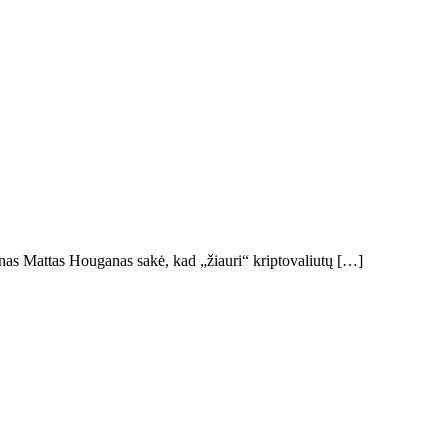
igūnas Mattas Houganas sakė, kad „žiauri“ kriptovaliutų […]