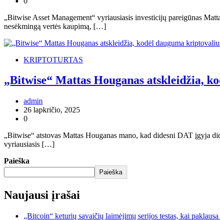
0
„Bitwise Asset Management“ vyriausiasis investicijų pareigūnas Matta
nesėkmingą vertės kaupimą, […]
KRIPTOTURTAS
„Bitwise“ Mattas Houganas atskleidžia, ko
admin
26 lapkričio, 2025
0
„Bitwise“ atstovas Mattas Houganas mano, kad didesni DAT įgyja dide
vyriausiasis […]
Paieška
Paieška
Naujausi įrašai
„Bitcoin“ keturių savaičių laimėjimų serijos testas, kai paklaus