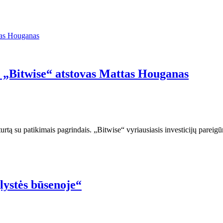
ja „Bitwise“ atstovas Mattas Houganas
 turtą su patikimais pagrindais. „Bitwise“ vyriausiasis investicijų pare
ystės būsenoje“