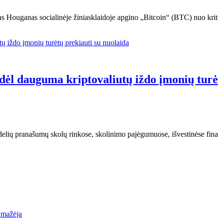
s Houganas socialinėje žiniasklaidoje apgino „Bitcoin“ (BTC) nuo kritik
dėl dauguma kriptovaliutų iždo įmonių turė
lių pranašumų skolų rinkose, skolinimo pajėgumuose, išvestinėse finan
a mažėja