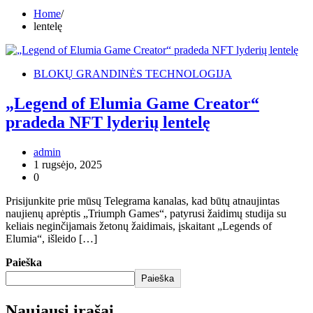
Home
lentelę
BLOKŲ GRANDINĖS TECHNOLOGIJA
„Legend of Elumia Game Creator“
pradeda NFT lyderių lentelę
admin
1 rugsėjo, 2025
0
Prisijunkite prie mūsų Telegrama kanalas, kad būtų atnaujintas
naujienų aprėptis „Triumph Games“, patyrusi žaidimų studija su
keliais neginčijamais žetonų žaidimais, įskaitant „Legends of
Elumia“, išleido […]
Paieška
Paieška
Naujausi įrašai