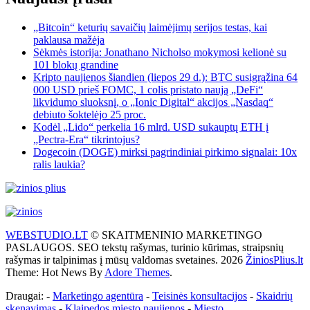
„Bitcoin“ keturių savaičių laimėjimų serijos testas, kai
paklausa mažėja
Sėkmės istorija: Jonathano Nicholso mokymosi kelionė su
101 blokų grandine
Kripto naujienos šiandien (liepos 29 d.): BTC susigrąžina 64
000 USD prieš FOMC, 1 colis pristato naują „DeFi“
likvidumo sluoksnį, o „Ionic Digital“ akcijos „Nasdaq“
debiuto šoktelėjo 25 proc.
Kodėl „Lido“ perkelia 16 mlrd. USD sukauptų ETH į
„Pectra-Era“ tikrintojus?
Dogecoin (DOGE) mirksi pagrindiniai pirkimo signalai: 10x
ralis laukia?
WEBSTUDIO.LT
© SKAITMENINIO MARKETINGO
PASLAUGOS. SEO tekstų rašymas, turinio kūrimas, straipsnių
rašymas ir talpinimas į mūsų valdomas svetaines. 2026
ŽiniosPlius.lt
Theme: Hot News By
Adore Themes
.
Draugai: -
Marketingo agentūra
-
Teisinės konsultacijos
-
Skaidrių
skenavimas
-
Klaipedos miesto naujienos
-
Miesto