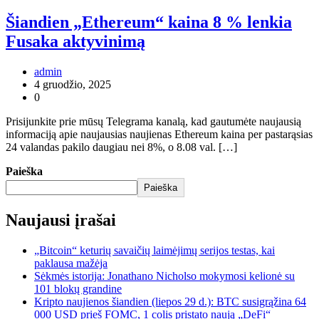
Šiandien „Ethereum“ kaina 8 % lenkia
Fusaka aktyvinimą
admin
4 gruodžio, 2025
0
Prisijunkite prie mūsų Telegrama kanalą, kad gautumėte naujausią
informaciją apie naujausias naujienas Ethereum kaina per pastarąsias
24 valandas pakilo daugiau nei 8%, o 8.08 val. […]
Paieška
Paieška
Naujausi įrašai
„Bitcoin“ keturių savaičių laimėjimų serijos testas, kai
paklausa mažėja
Sėkmės istorija: Jonathano Nicholso mokymosi kelionė su
101 blokų grandine
Kripto naujienos šiandien (liepos 29 d.): BTC susigrąžina 64
000 USD prieš FOMC, 1 colis pristato naują „DeFi“