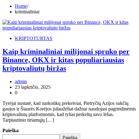
Home
kriminaliniai
KRIPTOTURTAS
Kaip kriminaliniai milijonai spruko per
Binance, OKX ir kitas populiariausias
kriptovaliutų biržas
admin
23 lapkričio, 2025
0
Tyrėjai nustatė, kad narkotikų prekeiviai, Pietryčių Azijos sukčių
gaujos ir Šiaurės Korėjos įsilaužėliai dažnai naudojasi pagrindinėmis
kriptovaliutų platformomis, kad tyliai perkeltų savo lėšas.
Tarptautinio tiriamųjų […]
Paieška
Paieška