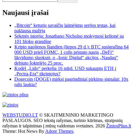
Naujausi įrašai
„Bitcoin“ keturių savaičių laimėjimų serijos testas, kai
paklausa mažėja
Sėkmės istorija: Jonathano Nicholso mokymosi kelionė su
101 blokų grandine
Kripto naujienos šiandien (liepos 29 d.): BTC susigrąžina 64
000 USD prieš FOMC, 1 colis pristato naują „DeFi“
likvidumo sluoksnį, o „Ionic Digital“ akcijos „Nasdaq“
debiuto šoktelėjo 25 proc.
Kodėl „Lido“ perkelia 16 mlrd. USD sukauptų ETH į
„Pectra-Era“ tikrintojus?
Dogecoin (DOGE) mirksi pagrindiniai pirkimo signalai: 10x
ralis laukia?
WEBSTUDIO.LT
© SKAITMENINIO MARKETINGO
PASLAUGOS. SEO tekstų rašymas, turinio kūrimas, straipsnių
rašymas ir talpinimas į mūsų valdomas svetaines. 2026
ŽiniosPlius.lt
Theme: Hot News By
Adore Themes
.