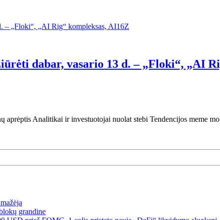
iūrėti dabar, vasario 13 d. – „Floki“, „AI 
ų aprėptis Analitikai ir investuotojai nuolat stebi Tendencijos meme mo
a mažėja
blokų grandine