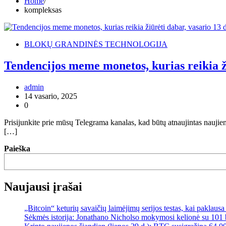
Home
kompleksas
BLOKŲ GRANDINĖS TECHNOLOGIJA
Tendencijos meme monetos, kurias reikia ž
admin
14 vasario, 2025
0
Prisijunkite prie mūsų Telegrama kanalas, kad būtų atnaujintas naujien
[…]
Paieška
Naujausi įrašai
„Bitcoin“ keturių savaičių laimėjimų serijos testas, kai paklaus
Sėkmės istorija: Jonathano Nicholso mokymosi kelionė su 101 