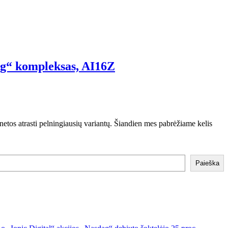
Rig“ kompleksas, AI16Z
netos atrasti pelningiausių variantų. Šiandien mes pabrėžiame kelis
Paieška