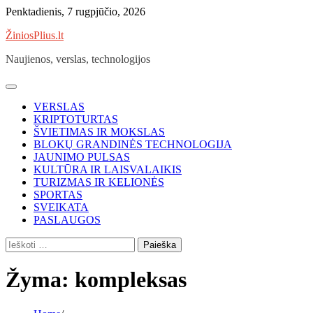
Skip
Penktadienis, 7 rugpjūčio, 2026
to
ŽiniosPlius.lt
content
Naujienos, verslas, technologijos
VERSLAS
KRIPTOTURTAS
ŠVIETIMAS IR MOKSLAS
BLOKŲ GRANDINĖS TECHNOLOGIJA
JAUNIMO PULSAS
KULTŪRA IR LAISVALAIKIS
TURIZMAS IR KELIONĖS
SPORTAS
SVEIKATA
PASLAUGOS
Ieškoti:
Žyma:
kompleksas