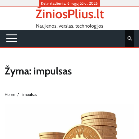
Skip
Ketvirtadienis, 6 rugpjūčio, 2026
ŽiniosPlius.lt
to
content
Naujienos, verslas, technologijos
Žyma:
impulsas
Home
impulsas