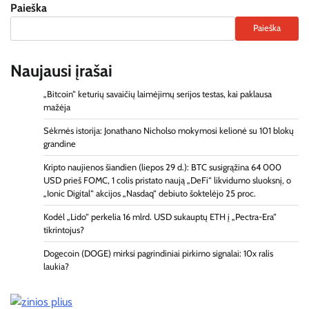
Paieška
Paieška
Naujausi įrašai
„Bitcoin“ keturių savaičių laimėjimų serijos testas, kai paklausa
mažėja
Sėkmės istorija: Jonathano Nicholso mokymosi kelionė su 101 blokų
grandine
Kripto naujienos šiandien (liepos 29 d.): BTC susigrąžina 64 000
USD prieš FOMC, 1 colis pristato naują „DeFi“ likvidumo sluoksnį, o
„Ionic Digital“ akcijos „Nasdaq“ debiuto šoktelėjo 25 proc.
Kodėl „Lido“ perkelia 16 mlrd. USD sukauptų ETH į „Pectra-Era“
tikrintojus?
Dogecoin (DOGE) mirksi pagrindiniai pirkimo signalai: 10x ralis
laukia?