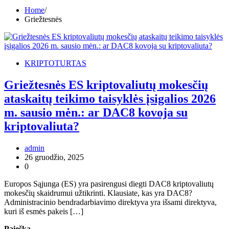
Home
Griežtesnės
KRIPTOTURTAS
Griežtesnės ES kriptovaliutų mokesčių
ataskaitų teikimo taisyklės įsigalios 2026
m. sausio mėn.: ar DAC8 kovoja su
kriptovaliuta?
admin
26 gruodžio, 2025
0
Europos Sąjunga (ES) yra pasirengusi diegti DAC8 kriptovaliutų
mokesčių skaidrumui užtikrinti. Klausiate, kas yra DAC8?
Administracinio bendradarbiavimo direktyva yra išsami direktyva,
kuri iš esmės pakeis […]
Paieška