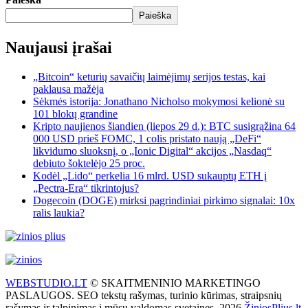
Paieška
Naujausi įrašai
„Bitcoin“ keturių savaičių laimėjimų serijos testas, kai
paklausa mažėja
Sėkmės istorija: Jonathano Nicholso mokymosi kelionė su
101 blokų grandine
Kripto naujienos šiandien (liepos 29 d.): BTC susigrąžina 64
000 USD prieš FOMC, 1 colis pristato naują „DeFi“
likvidumo sluoksnį, o „Ionic Digital“ akcijos „Nasdaq“
debiuto šoktelėjo 25 proc.
Kodėl „Lido“ perkelia 16 mlrd. USD sukauptų ETH į
„Pectra-Era“ tikrintojus?
Dogecoin (DOGE) mirksi pagrindiniai pirkimo signalai: 10x
ralis laukia?
WEBSTUDIO.LT
© SKAITMENINIO MARKETINGO
PASLAUGOS. SEO tekstų rašymas, turinio kūrimas, straipsnių
rašymas ir talpinimas į mūsų valdomas svetaines. 2026
ŽiniosPlius.lt