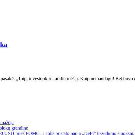
aka
 pasakė: „Taip, investuok ir į arklių mėšlą. Kaip nemandagu! Bet buvo 
a mažėja
blokų grandine
00 USD prieš FOMC, 1 colis pristato naują „DeFi“ likvidumo sluoksnį, 