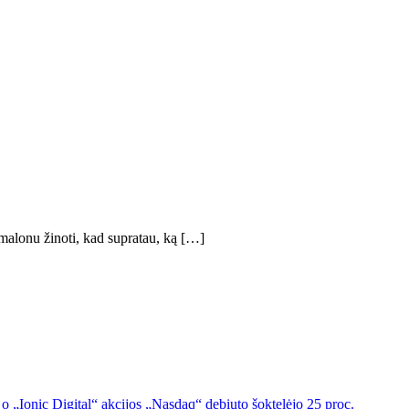
malonu žinoti, kad supratau, ką […]
o „Ionic Digital“ akcijos „Nasdaq“ debiuto šoktelėjo 25 proc.