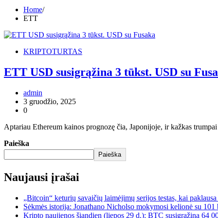
Home
ETT
KRIPTOTURTAS
ETT USD susigrąžina 3 tūkst. USD su Fus
admin
3 gruodžio, 2025
0
Aptariau Ethereum kainos prognozę čia, Japonijoje, ir kažkas trumpai
Paieška
Paieška
Naujausi įrašai
„Bitcoin“ keturių savaičių laimėjimų serijos testas, kai paklaus
Sėkmės istorija: Jonathano Nicholso mokymosi kelionė su 101 
Kripto naujienos šiandien (liepos 29 d.): BTC susigrąžina 64 0