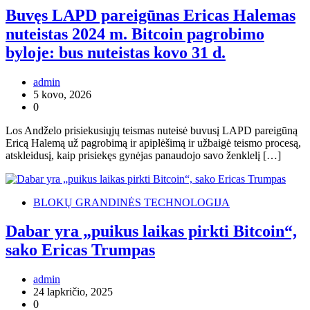
Buvęs LAPD pareigūnas Ericas Halemas
nuteistas 2024 m. Bitcoin pagrobimo
byloje: bus nuteistas kovo 31 d.
admin
5 kovo, 2026
0
Los Andželo prisiekusiųjų teismas nuteisė buvusį LAPD pareigūną
Ericą Halemą už pagrobimą ir apiplėšimą ir užbaigė teismo procesą,
atskleidusį, kaip prisiekęs gynėjas panaudojo savo ženklelį […]
BLOKŲ GRANDINĖS TECHNOLOGIJA
Dabar yra „puikus laikas pirkti Bitcoin“,
sako Ericas Trumpas
admin
24 lapkričio, 2025
0