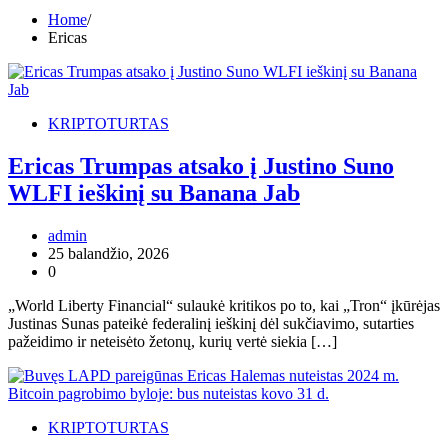
Home
Ericas
KRIPTOTURTAS
Ericas Trumpas atsako į Justino Suno
WLFI ieškinį su Banana Jab
admin
25 balandžio, 2026
0
„World Liberty Financial“ sulaukė kritikos po to, kai „Tron“ įkūrėjas
Justinas Sunas pateikė federalinį ieškinį dėl sukčiavimo, sutarties
pažeidimo ir neteisėto žetonų, kurių vertė siekia […]
KRIPTOTURTAS