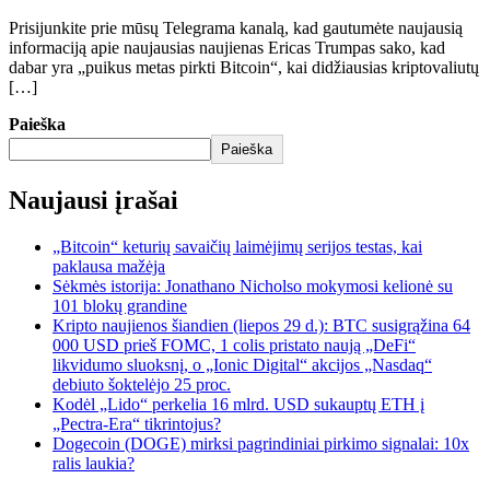
Prisijunkite prie mūsų Telegrama kanalą, kad gautumėte naujausią
informaciją apie naujausias naujienas Ericas Trumpas sako, kad
dabar yra „puikus metas pirkti Bitcoin“, kai didžiausias kriptovaliutų
[…]
Paieška
Paieška
Naujausi įrašai
„Bitcoin“ keturių savaičių laimėjimų serijos testas, kai
paklausa mažėja
Sėkmės istorija: Jonathano Nicholso mokymosi kelionė su
101 blokų grandine
Kripto naujienos šiandien (liepos 29 d.): BTC susigrąžina 64
000 USD prieš FOMC, 1 colis pristato naują „DeFi“
likvidumo sluoksnį, o „Ionic Digital“ akcijos „Nasdaq“
debiuto šoktelėjo 25 proc.
Kodėl „Lido“ perkelia 16 mlrd. USD sukauptų ETH į
„Pectra-Era“ tikrintojus?
Dogecoin (DOGE) mirksi pagrindiniai pirkimo signalai: 10x
ralis laukia?