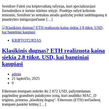
Semilore Faleti yra kriptovaliutų rašytoja, kuri specializuojasi
žurnalistikos ir turinio kūrimo srityje. Pradėjęs rašyti keliomis
temomis, Semilore’as netrukus atrado gudrybę įveikti sudėtingumą ir
įmantrybes intriguojančiame […]
KRIPTOTURTAS
Klasikinis dugnas? ETH realizuota kaina
siekia 2,8 tūkst. USD, kai banginiai
kaupiasi
admin
21 lapkričio, 2025
0
Ethereum trumpam nukrito iki 2 872 USD, pažymėdamas
pagrindinę grandinės palaikymo zoną, kuri analitiko MAC_D
teigimu, primena „klasikinį dugną“. Ethereum (ETH) trečiadienį
trumpam pasiekė kritinę […]