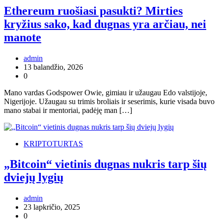
Ethereum ruošiasi pasukti? Mirties
kryžius sako, kad dugnas yra arčiau, nei
manote
admin
13 balandžio, 2026
0
Mano vardas Godspower Owie, gimiau ir užaugau Edo valstijoje,
Nigerijoje. Užaugau su trimis broliais ir seserimis, kurie visada buvo
mano stabai ir mentoriai, padėję man […]
KRIPTOTURTAS
„Bitcoin“ vietinis dugnas nukris tarp šių
dviejų lygių
admin
23 lapkričio, 2025
0