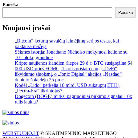
Paieška
Paieška
Naujausi įrašai
„Bitcoin“ keturių savaičių laimėjimų serijos testas, kai
paklausa mažėja
Sėkmės istorija: Jonathano Nicholso mokymosi kelionė su
101 blokų grandine
Kripto naujienos šiandien (liepos 29 d.): BTC susigrąžina 64
000 USD prieš FOMC, 1 colis pristato naują „DeFi“
likvidumo sluoksnį, o „Ionic Digital“ akcijos „Nasdaq“
debiuto šoktelėjo 25 proc.
Kodėl „Lido“ perkelia 16 mlrd. USD sukauptų ETH į
„Pectra-Era“ tikrintojus?
Dogecoin (DOGE) mirksi pagrindiniai pirkimo signalai: 10x
ralis laukia?
WEBSTUDIO.LT
© SKAITMENINIO MARKETINGO