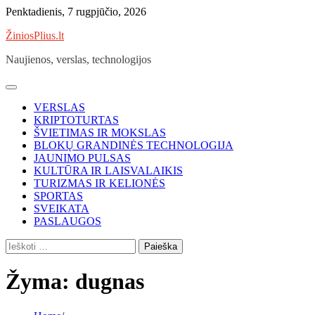
Skip
Penktadienis, 7 rugpjūčio, 2026
to
ŽiniosPlius.lt
content
Naujienos, verslas, technologijos
VERSLAS
KRIPTOTURTAS
ŠVIETIMAS IR MOKSLAS
BLOKŲ GRANDINĖS TECHNOLOGIJA
JAUNIMO PULSAS
KULTŪRA IR LAISVALAIKIS
TURIZMAS IR KELIONĖS
SPORTAS
SVEIKATA
PASLAUGOS
Ieškoti:
Žyma:
dugnas