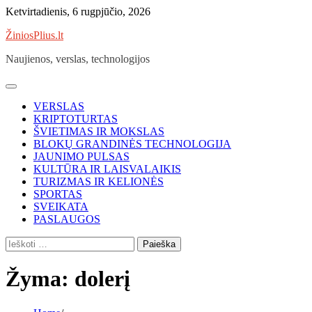
Skip
Ketvirtadienis, 6 rugpjūčio, 2026
to
ŽiniosPlius.lt
content
Naujienos, verslas, technologijos
VERSLAS
KRIPTOTURTAS
ŠVIETIMAS IR MOKSLAS
BLOKŲ GRANDINĖS TECHNOLOGIJA
JAUNIMO PULSAS
KULTŪRA IR LAISVALAIKIS
TURIZMAS IR KELIONĖS
SPORTAS
SVEIKATA
PASLAUGOS
Ieškoti:
Žyma:
dolerį