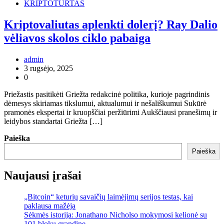
KRIPTOTURTAS
Kriptovaliutas aplenkti dolerį? Ray Dalio
vėliavos skolos ciklo pabaiga
admin
3 rugsėjo, 2025
0
Priežastis pasitikėti Griežta redakcinė politika, kurioje pagrindinis
dėmesys skiriamas tikslumui, aktualumui ir nešališkumui Sukūrė
pramonės ekspertai ir kruopščiai peržiūrimi Aukščiausi pranešimų ir
leidybos standartai Griežta […]
Paieška
Paieška
Naujausi įrašai
„Bitcoin“ keturių savaičių laimėjimų serijos testas, kai
paklausa mažėja
Sėkmės istorija: Jonathano Nicholso mokymosi kelionė su
101 blokų grandine