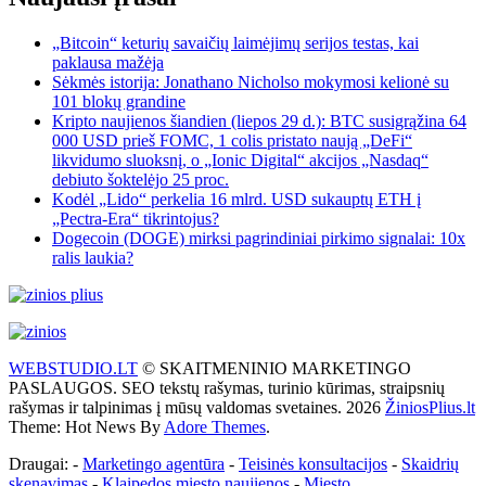
„Bitcoin“ keturių savaičių laimėjimų serijos testas, kai
paklausa mažėja
Sėkmės istorija: Jonathano Nicholso mokymosi kelionė su
101 blokų grandine
Kripto naujienos šiandien (liepos 29 d.): BTC susigrąžina 64
000 USD prieš FOMC, 1 colis pristato naują „DeFi“
likvidumo sluoksnį, o „Ionic Digital“ akcijos „Nasdaq“
debiuto šoktelėjo 25 proc.
Kodėl „Lido“ perkelia 16 mlrd. USD sukauptų ETH į
„Pectra-Era“ tikrintojus?
Dogecoin (DOGE) mirksi pagrindiniai pirkimo signalai: 10x
ralis laukia?
WEBSTUDIO.LT
© SKAITMENINIO MARKETINGO
PASLAUGOS. SEO tekstų rašymas, turinio kūrimas, straipsnių
rašymas ir talpinimas į mūsų valdomas svetaines. 2026
ŽiniosPlius.lt
Theme: Hot News By
Adore Themes
.
Draugai: -
Marketingo agentūra
-
Teisinės konsultacijos
-
Skaidrių
skenavimas
-
Klaipedos miesto naujienos
-
Miesto