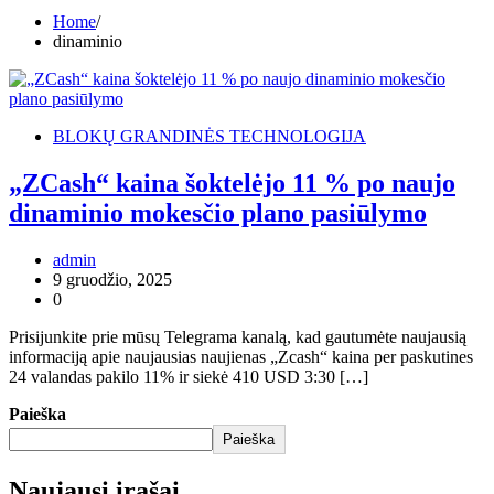
Home
dinaminio
BLOKŲ GRANDINĖS TECHNOLOGIJA
„ZCash“ kaina šoktelėjo 11 % po naujo
dinaminio mokesčio plano pasiūlymo
admin
9 gruodžio, 2025
0
Prisijunkite prie mūsų Telegrama kanalą, kad gautumėte naujausią
informaciją apie naujausias naujienas „Zcash“ kaina per paskutines
24 valandas pakilo 11% ir siekė 410 USD 3:30 […]
Paieška
Paieška
Naujausi įrašai