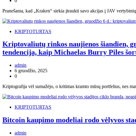
0
Pranešama, kad „Kraken“ siekia įtraukti savo akcijas į JAV vertybinių
KRIPTOTURTAS
Kriptovaliutų rinkos naujienos šiandien, gr
tendencija, kaip Michaelas Burry Piles šor
admin
6 gruodžio, 2025
0
Kriptografija vėl sumažėjo, o kritimas kramto mūsų portfelius, nes m
KRIPTOTURTAS
Bitcoin kaupimo modeliai rodo vėlyvos sta
admin