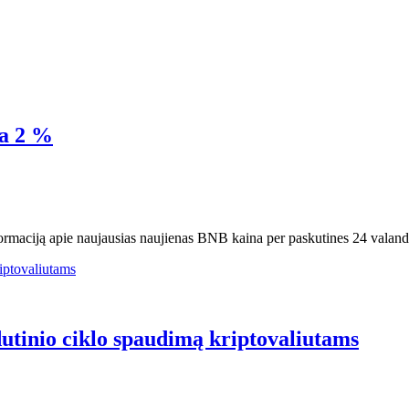
la 2 %
formaciją apie naujausias naujienas BNB kaina per paskutines 24 valan
dutinio ciklo spaudimą kriptovaliutams