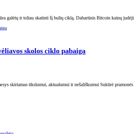
ra galėtų ir toliau skatinti šį bulių ciklą. Dabartinis Bitcoin kainų judė
ėliavos skolos ciklo pabaiga
dėmesys skiriamas tikslumui, aktualumui ir nešališkumui Sukūrė pramonės
a mažėja