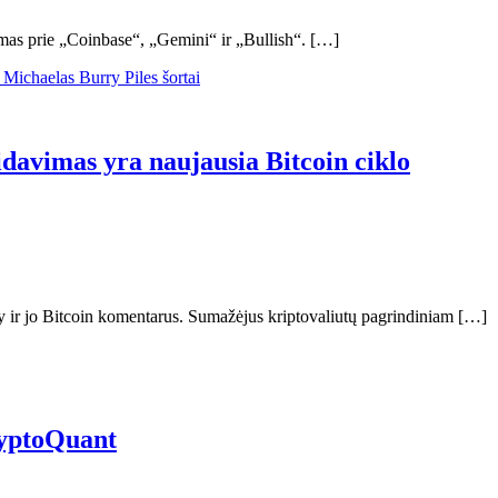
damas prie „Coinbase“, „Gemini“ ir „Bullish“. […]
vidavimas yra naujausia Bitcoin ciklo
ry ir jo Bitcoin komentarus. Sumažėjus kriptovaliutų pagrindiniam […]
ryptoQuant