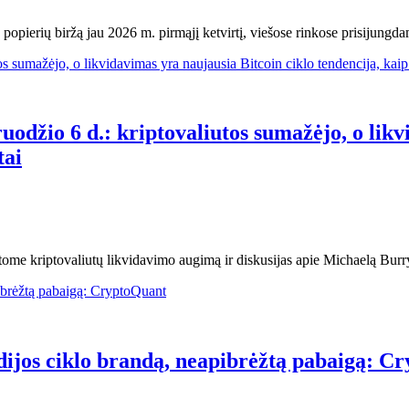
 popierių biržą jau 2026 m. pirmąjį ketvirtį, viešose rinkose prisijung
uodžio 6 d.: kriptovaliutos sumažėjo, o lik
tai
atome kriptovaliutų likvidavimo augimą ir diskusijas apie Michaelą Bur
dijos ciklo brandą, neapibrėžtą pabaigą: C