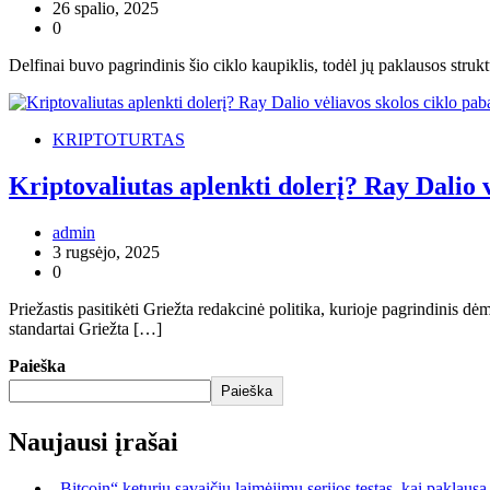
26 spalio, 2025
0
Delfinai buvo pagrindinis šio ciklo kaupiklis, todėl jų paklausos struktū
KRIPTOTURTAS
Kriptovaliutas aplenkti dolerį? Ray Dalio v
admin
3 rugsėjo, 2025
0
Priežastis pasitikėti Griežta redakcinė politika, kurioje pagrindinis 
standartai Griežta […]
Paieška
Paieška
Naujausi įrašai
„Bitcoin“ keturių savaičių laimėjimų serijos testas, kai paklaus